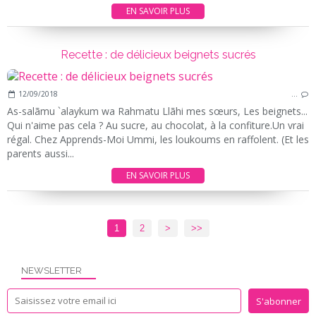
EN SAVOIR PLUS
Recette : de délicieux beignets sucrés
12/09/2018
…
As-salãmu `alaykum wa Rahmatu Llãhi mes sœurs, Les beignets...
Qui n'aime pas cela ? Au sucre, au chocolat, à la confiture.Un vrai
régal. Chez Apprends-Moi Ummi, les loukoums en raffolent. (Et les
parents aussi...
EN SAVOIR PLUS
1
2
>
>>
NEWSLETTER