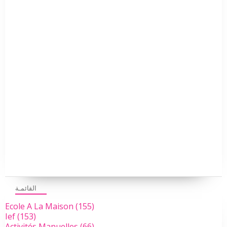
القائمـة
Ecole A La Maison
(155)
Ief
(153)
Activités Manuelles
(66)