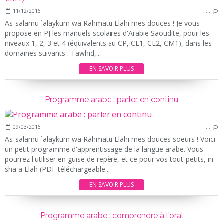
11/12/2016
…
As-salãmu `alaykum wa Rahmatu Llãhi mes douces ! Je vous
propose en PJ les manuels scolaires d'Arabie Saoudite, pour les
niveaux 1, 2, 3 et 4 (équivalents au CP, CE1, CE2, CM1), dans les
domaines suivants : Tawhid,...
EN SAVOIR PLUS
Programme arabe : parler en continu
09/03/2016
…
As-salãmu `alaykum wa Rahmatu Llãhi mes douces soeurs ! Voici
un petit programme d'apprentissage de la langue arabe. Vous
pourrez l'utiliser en guise de repère, et ce pour vos tout-petits, in
sha a Llah (PDF téléchargeable...
EN SAVOIR PLUS
Programme arabe : comprendre à l'oral