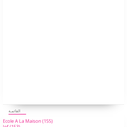
القائمـة
Ecole A La Maison
(155)
Ief
(153)