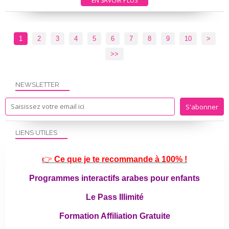
EN SAVOIR PLUS
1
2
3
4
5
6
7
8
9
10
>
>>
NEWSLETTER
LIENS UTILES
👉
Ce que je te recommande à 100% !
Programmes interactifs arabes pour enfants
Le Pass Illimité
Formation Affiliation Gratuite