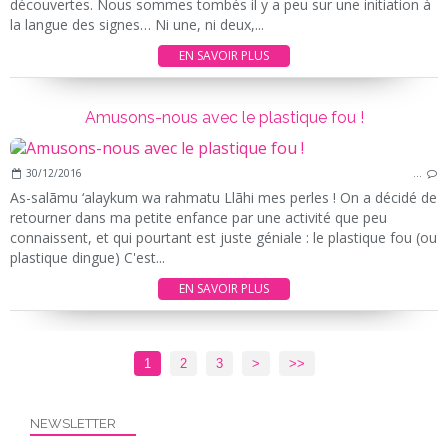
découvertes. Nous sommes tombés il y a peu sur une initiation à
la langue des signes… Ni une, ni deux,...
EN SAVOIR PLUS
Amusons-nous avec le plastique fou !
30/12/2016
…
As-salãmu ‘alaykum wa rahmatu Llãhi mes perles ! On a décidé de
retourner dans ma petite enfance par une activité que peu
connaissent, et qui pourtant est juste géniale : le plastique fou (ou
plastique dingue) C'est...
EN SAVOIR PLUS
1
2
3
>
>>
NEWSLETTER