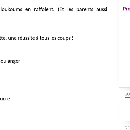
Pro
oukoums en raffolent. (Et les parents aussi
te, une réussite à tous les coups !
:
boulanger
SU
sucre
RE