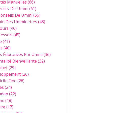
ités Manuelles
(66)
Ecrits-De-Ummi
(61)
Conseils De Ummi
(56)
oin Des Umminettes
(48)
ours
(46)
essori
(45)
e
(41)
hs
(40)
es Éducatives Par Ummi
(36)
talité Bienveillante
(32)
abet
(29)
loppement
(26)
cite Fine
(26)
es
(24)
adan
(22)
ine
(18)
ire
(17)