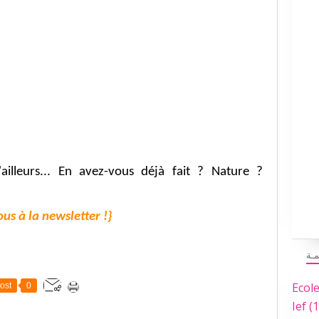
ailleurs... En avez-vous déjà fait ? N
ature ?
us à la newsletter !}
مـة
Ecol
ost
0
Ief
(1