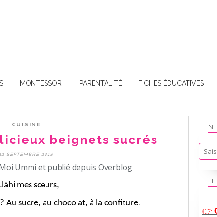
S
MONTESSORI
PARENTALITÉ
FICHES ÉDUCATIVES
CUISINE
NE
licieux beignets sucrés
12 SEPTEMBRE 2018
Moi Ummi et publié depuis Overblog
LI
lãhi mes sœurs,
? Au sucre, au chocolat, à la confiture.
👉