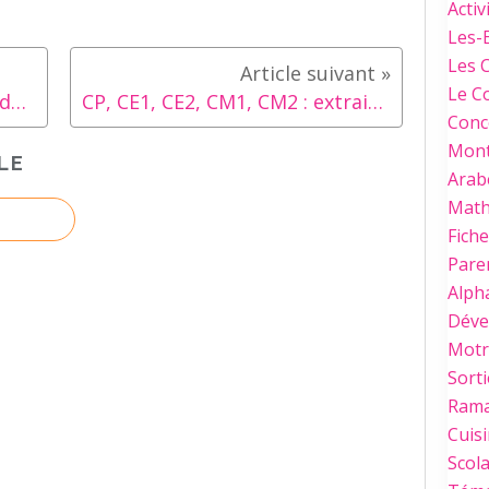
Activ
Les-
Les 
Le C
A l'heure où... Bonne rentrée des classes !
CP, CE1, CE2, CM1, CM2 : extraits des manuels BORDAS à télécharger !
Conc
Mont
LE
Arab
Mat
Fich
Paren
Alph
Déve
Motri
Sorti
Ram
Cuis
Scola