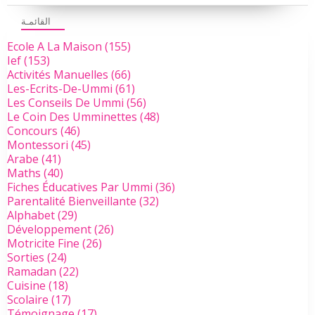
القائمـة
Ecole A La Maison
(155)
Ief
(153)
Activités Manuelles
(66)
Les-Ecrits-De-Ummi
(61)
Les Conseils De Ummi
(56)
Le Coin Des Umminettes
(48)
Concours
(46)
Montessori
(45)
Arabe
(41)
Maths
(40)
Fiches Éducatives Par Ummi
(36)
Parentalité Bienveillante
(32)
Alphabet
(29)
Développement
(26)
Motricite Fine
(26)
Sorties
(24)
Ramadan
(22)
Cuisine
(18)
Scolaire
(17)
Témoignage
(17)