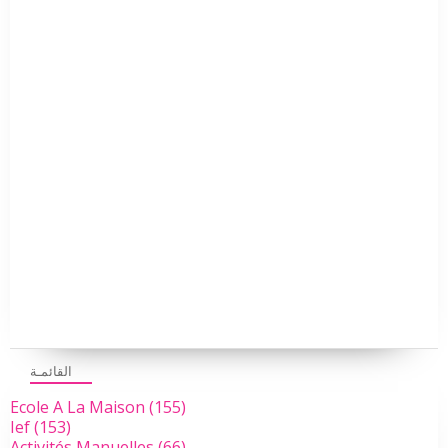
القائمـة
Ecole A La Maison
(155)
Ief
(153)
Activités Manuelles
(66)