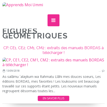
FIGURES
GEOMETRIQUES
CP, CE1, CE2, CM1, CM2 : extraits des manuels BORDAS à
télécharger !
13/09/2018
…
As-salãmu `alaykum wa Rahmatu Llãhi mes douces soeurs, Les
éditions BORDAS, mes favorites ! Les loukoums ont beaucoup
travaillé sur ces supports étant petits. Les nouveaux manuels
regroupent désormais toutes les...
EN SAVOIR PLUS