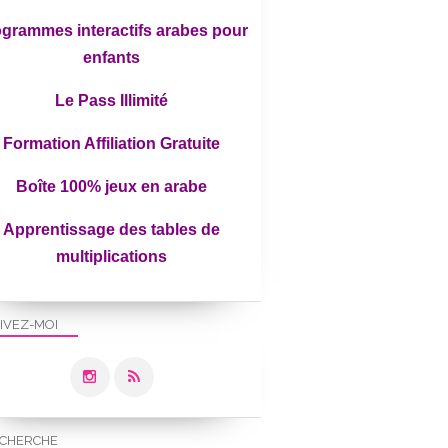
grammes interactifs arabes pour
enfants
Le Pass Illimité
Formation Affiliation Gratuite
Boîte 100% jeux en arabe
Apprentissage des tables de
multiplications
ARABE
SCOLAIRE
IVEZ-MOI
ALPHABET
ECRITURE
RELIGIEUX
TAWHID
CHERCHE