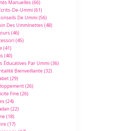
ités Manuelles
(66)
Ecrits-De-Ummi
(61)
Conseils De Ummi
(56)
oin Des Umminettes
(48)
ours
(46)
essori
(45)
e
(41)
hs
(40)
es Éducatives Par Ummi
(36)
talité Bienveillante
(32)
abet
(29)
loppement
(26)
cite Fine
(26)
es
(24)
adan
(22)
ine
(18)
ire
(17)