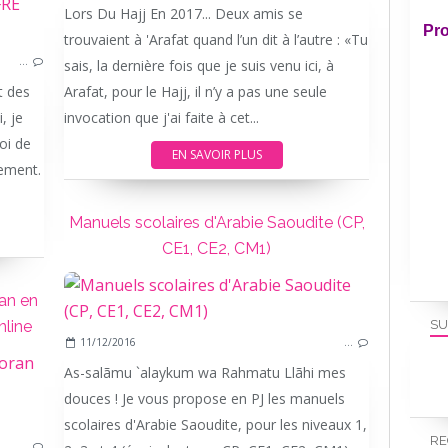
Lors Du Hajj En 2017... Deux amis se
TAWHID
Pro
trouvaient à 'Arafat quand l’un dit à l’autre : «Tu
TAJWEED
…
sais, la dernière fois que je suis venu ici, à
RELIGIEUX
t des
Arafat, pour le Hajj, il n’y a pas une seule
, je
invocation que j'ai faite à cet...
oi de
EN SAVOIR PLUS
ement.
Manuels scolaires d'Arabie Saoudite (CP,
CE1, CE2, CM1)
ran en
SU
nline
11/12/2016
…
As-salãmu `alaykum wa Rahmatu Llãhi mes
ARABE
douces ! Je vous propose en PJ les manuels
RELIGIEUX
scolaires d'Arabie Saoudite, pour les niveaux 1,
TAJWEED
RE
…