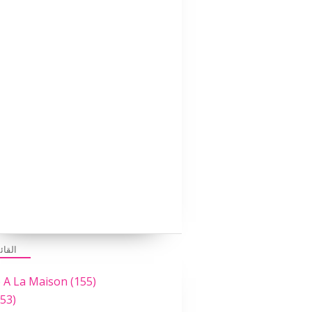
القائ
e A La Maison
(155)
53)