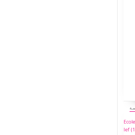
مـة
Ecol
Ief
(1