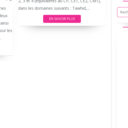
2, 3 et 4 (équivalents au CP, CE1, CE2, CM1),
mes
dans les domaines suivants : Tawhid,...
 deux
EN SAVOIR PLUS
ainsi
our les
.