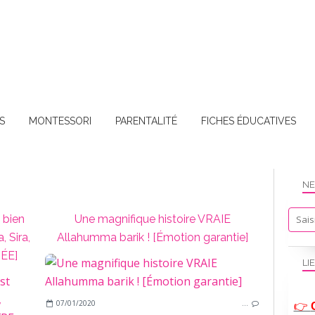
S
MONTESSORI
PARENTALITÉ
FICHES ÉDUCATIVES
NE
 bien
Une magnifique histoire VRAIE
, Sira,
Allahumma barik ! [Émotion garantie]
TÉE]
LI
ARABE
07/01/2020
…
👉
RAMADAN