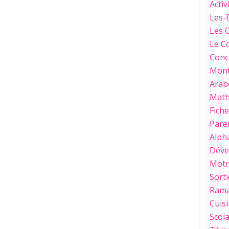
Activ
Les-
Les 
Le C
Conc
Mont
Arab
Mat
Fich
Paren
Alph
Déve
Motri
Sorti
Ram
Cuis
Scola