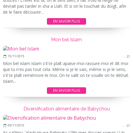
douces ! L'hiver est là, on le sent bien, il fait froid la neige ne
devrait pas tarder in sha a Llah. Et si on le touchait du doigt, afin
de le faire découvrir...
EN SAVOIR PLUS
Mon bel Islam
15/11/2015
…
Mon bel islam Islam s'il te plaît apaise-moi rassure-moi et dit moi
que tu n'es pas tout cela. Même si je le sais, même si je le sens,
s'il te plaît remémore-le moi. On te salit on te souille on te détruit.
Islam...
EN SAVOIR PLUS
Diversification alimentaire de Babychou
09/11/2015
…
As-salãmu `alaykum wa Rahmatu Llãhi mes douces soeurs ! Un