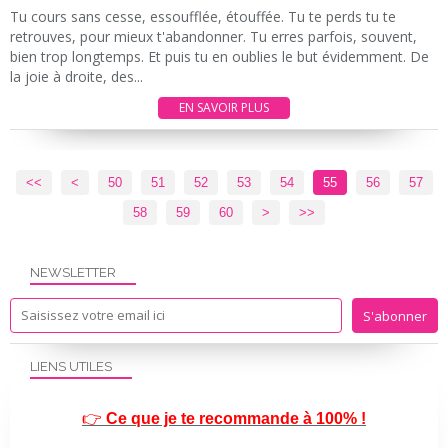
Tu cours sans cesse, essoufflée, étouffée. Tu te perds tu te
retrouves, pour mieux t'abandonner. Tu erres parfois, souvent,
bien trop longtemps. Et puis tu en oublies le but évidemment. De
la joie à droite, des...
EN SAVOIR PLUS
<<
<
10
20
30
40
50
51
52
53
54
55
56
57
58
59
60
70
80
>
>>
NEWSLETTER
LIENS UTILES
👉
Ce que je te recommande à 100% !