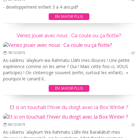
- developpement enfant 3 a 4 ans.pdf
EN SAVOIR PLUS
Venez jouer avec nous : Ca coule ou ça flotte?
18/12/2015
…
As-salãmu `alaykum wa Rahmatu Llãhi mes douces ! Une petite
expérience comme on les aime ? Oui ! Mais cette fois-ci, VOUS
participez ! On s’interroge souvent (enfin, surtout les enfant) : «
pourquoi le canard il...
EN SAVOIR PLUS
Et si on touchait l'hiver du doigt avec la Box Winter ?
06/12/2015
…
As-sãlamu `alaykum Wa Rahmatu Llãhi Wa Barakãtuh mes