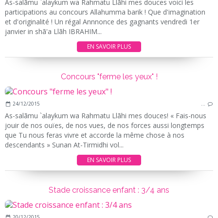
As-salãmu `alaykum wa Rahmatu Llãhi mes douces voici les
participations au concours Allahumma barik ! Que d'imagination
et d'originalité ! Un régal Annnonce des gagnants vendredi 1er
janvier in shã'a Llãh IBRAHIM...
EN SAVOIR PLUS
Concours "ferme les yeux" !
24/12/2015
…
As-salãmu `alaykum wa Rahmatu Llãhi mes douces! « Fais-nous
jouir de nos ouïes, de nos vues, de nos forces aussi longtemps
que Tu nous feras vivre et accorde la même chose à nos
descendants » Sunan At-Tirmidhi vol...
EN SAVOIR PLUS
Stade croissance enfant : 3/4 ans
20/12/2015
…