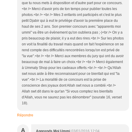
que tu nous mets à disposition et d'autre part pour ce concours.
<br /> Merci d'avoir pris de ton temps pour publier toutes les
photos.<br /> <br /> Mes 3 enfants ont participés et c'est le plus
petit Djabir qui à eut le privilège d'avoir la première place du
haut de ses 2 ans. Son premier concours avec "apparents moi
ummi" va être un évènement qu'on oubliera pas ;-)<br /> On y a
pris beaucoup de plaisir, il y a eut des rires.<br /> Sur les photos
on voit la finalité du travail mais quand on fait l'expérience on se
rend compte des difficultés rencontrées lorsqu'on est privé de
"la vue".<br /> <br /> Merci aux membres du jury qui ont du avoir
beaucoup de mal à faire un choix.<br /> <br /> Merci également
à Ummaty Shop pour les cadeaux offerts.<br /> <br /> Qu'Allah
swt nous aide à être reconnaissant pour ce bienfait qui est "la
vue".<br /> La moralité de ce concours est la prise de
conscience des joyaux dont Allah swt nous a comblé.<br />
Allah swt dit dans le qur'an "Si vous comptez les bienfaits
d'Allah, vous ne saurez pas les dénombrer" (sourate 16, verset
18).
Répondre
A
Apprends Moi Ummi
03/01/2016 12:04