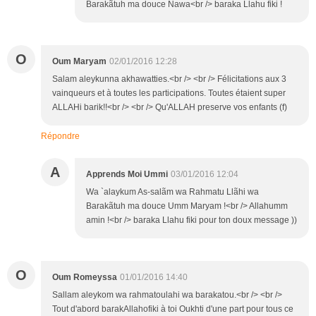
Barakãtuh ma douce Nawa<br /> baraka Llahu fiki !
O
Oum Maryam
02/01/2016 12:28
Salam aleykunna akhawatties.<br /> <br /> Félicitations aux 3
vainqueurs et à toutes les participations. Toutes étaient super
ALLAHi barik!!<br /> <br /> Qu'ALLAH preserve vos enfants (f)
Répondre
A
Apprends Moi Ummi
03/01/2016 12:04
Wa `alaykum As-salãm wa Rahmatu Llãhi wa
Barakãtuh ma douce Umm Maryam !<br /> Allahumm
amin !<br /> baraka Llahu fiki pour ton doux message ))
O
Oum Romeyssa
01/01/2016 14:40
Sallam aleykom wa rahmatoulahi wa barakatou.<br /> <br />
Tout d'abord barakAllahofiki à toi Oukhti d'une part pour tous ce