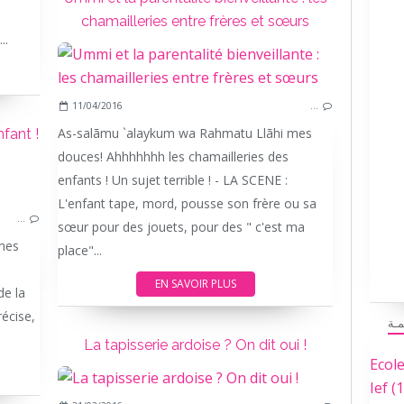
chamailleries entre frères et sœurs
..
11/04/2016
…
As-salãmu `alaykum wa Rahmatu Llãhi mes
nfant !
douces! Ahhhhhhh les chamailleries des
HEURE
enfants ! Un sujet terrible ! - LA SCENE :
DÉVELOPPEMENT
L'enfant tape, mord, pousse son frère ou sa
…
sœur pour des jouets, pour des " c'est ma
mes
place"...
EN SAVOIR PLUS
de la
écise,
مـة
La tapisserie ardoise ? On dit oui !
Ecol
Ief
(1