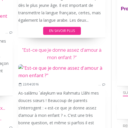
dès le plus jeune âge. Il est important de
Pro
transmettre la langue française, certes, mais
ARABE
également la langue arabe. Les deux...
ALPHABET
EN SAVOIR PLUS
…
ECOLE A LA MAISON
mes
IEF
"Est-ce que je donne assez d'amour à
,
mon enfant ?"
façon
nt
22/04/2016
…
As-salãmu `alaykum wa Rahmatu Llãhi mes
SU
douces sœurs ! Beaucoup de parents
s’interrogent : « est-ce que je donne assez
...
d’amour à mon enfant ? ». C’est une très
LES-ECRITS-DE-UMMI
bonne question, et même si parfois il est
RE
…