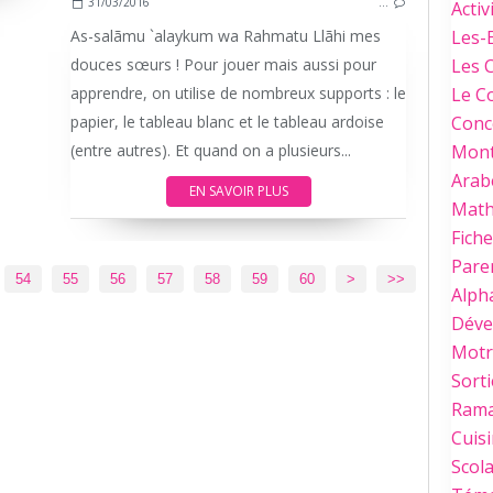
31/03/2016
…
Activ
As-salãmu `alaykum wa Rahmatu Llãhi mes
Les-
douces sœurs ! Pour jouer mais aussi pour
Les 
apprendre, on utilise de nombreux supports : le
Le C
papier, le tableau blanc et le tableau ardoise
Conc
(entre autres). Et quand on a plusieurs...
Mont
Arab
EN SAVOIR PLUS
Mat
Fich
Paren
70
80
54
55
56
57
58
59
60
>
>>
Alph
Déve
Motri
Sorti
Ram
Cuis
Scola