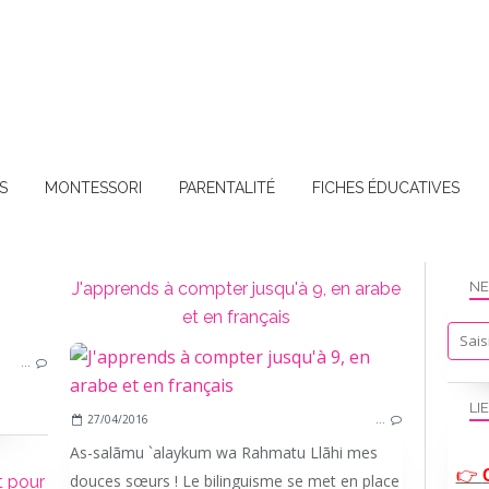
S
MONTESSORI
PARENTALITÉ
FICHES ÉDUCATIVES
J'apprends à compter jusqu'à 9, en arabe
NE
et en français
LES-ECRITS-DE-UMMI
…
LI
27/04/2016
…
As-salãmu `alaykum wa Rahmatu Llãhi mes
👉
douces sœurs ! Le bilinguisme se met en place
t pour