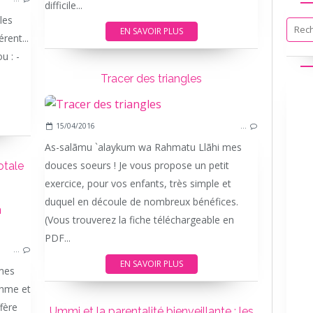
difficile...
les
EN SAVOIR PLUS
rent...
u : -
Tracer des triangles
15/04/2016
…
As-salãmu `alaykum wa Rahmatu Llãhi mes
douces soeurs ! Je vous propose un petit
otale
exercice, pour vos enfants, très simple et
duquel en découle de nombreux bénéfices.
PARENTALITÉ BIENVEILLANTE
(Vous trouverez la fiche téléchargeable en
LES CONSEILS DE UMMI
PDF...
…
DÉVELOPPEMENT
EN SAVOIR PLUS
mes
thme et
ffère
Ummi et la parentalité bienveillante : les