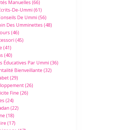
ités Manuelles
(66)
IEF
Ecrits-De-Ummi
(61)
Conseils De Ummi
(56)
oin Des Umminettes
(48)
ours
(46)
essori
(45)
e
(41)
hs
(40)
es Éducatives Par Ummi
(36)
talité Bienveillante
(32)
abet
(29)
loppement
(26)
cite Fine
(26)
es
(24)
adan
(22)
ine
(18)
ire
(17)