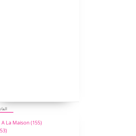
PARENTALITÉ BIENVEILLANTE
القائ
e A La Maison
(155)
53)
ECOLE A LA MAISON