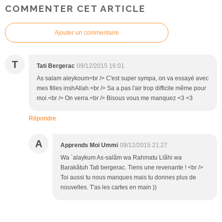
COMMENTER CET ARTICLE
Ajouter un commentaire
T
Tati Bergerac
09/12/2015 16:01
As salam aleykoum<br /> C'est super sympa, on va essayé avec
mes filles inshAllah.<br /> Sa a pas l'air trop difficile même pour
moi.<br /> On verra.<br /> Bisous vous me manquez <3 <3
Répondre
A
Apprends Moi Ummi
09/12/2015 21:27
Wa `alaykum As-salãm wa Rahmatu Llãhi wa
Barakãtuh Tati bergerac. Tiens une revenante ! <br />
Toi aussi tu nous manques mais tu donnes plus de
nouvelles. T'as les cartes en main ))