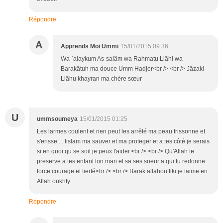
Répondre
A
Apprends Moi Ummi
15/01/2015 09:36
Wa `alaykum As-salãm wa Rahmatu Llãhi wa
Barakãtuh ma douce Umm Hadjer<br /> <br /> Jãzaki
Llãhu khayran ma chère sœur
U
ummsoumeya
15/01/2015 01:25
Les larmes coulent et rien peut les arrêté ma peau frissonne et
s'erisse ... lislam ma sauver et ma proteger et a tes côté je serais
si en quoi qu se soit je peux t'aider.<br /> <br /> Qu'Allah te
preserve a tes enfant ton mari et sa ses soeur a qui tu redonne
force courage et fierté<br /> <br /> Barak allahou fiki je taime en
Allah oukhty
Répondre