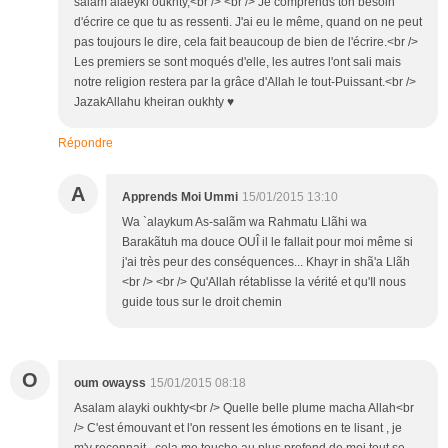
salam alaeyki oukhty,<br /> <br /> Je comprends ton besoin
d'écrire ce que tu as ressenti. J'ai eu le même, quand on ne peut
pas toujours le dire, cela fait beaucoup de bien de l'écrire.<br />
Les premiers se sont moqués d'elle, les autres l'ont sali mais
notre religion restera par la grâce d'Allah le tout-Puissant.<br />
JazakAllahu kheiran oukhty ♥
Répondre
A
Apprends Moi Ummi
15/01/2015 13:10
Wa `alaykum As-salãm wa Rahmatu Llãhi wa
Barakãtuh ma douce OUÎ il le fallait pour moi même si
j'ai très peur des conséquences... Khayr in shã'a Llãh
<br /> <br /> Qu'Allah rétablisse la vérité et qu'Il nous
guide tous sur le droit chemin
O
oum owayss
15/01/2015 08:18
Asalam alayki oukhty<br /> Quelle belle plume macha Allah<br
/> C'est émouvant et l'on ressent les émotions en te lisant , je