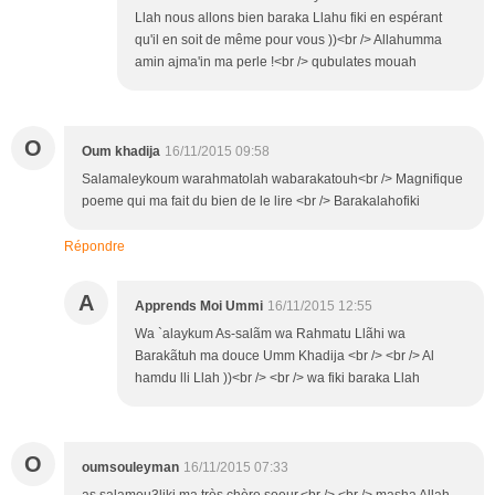
Llah nous allons bien baraka Llahu fiki en espérant
qu'il en soit de même pour vous ))<br /> Allahumma
amin ajma'in ma perle !<br /> qubulates mouah
O
Oum khadija
16/11/2015 09:58
Salamaleykoum warahmatolah wabarakatouh<br /> Magnifique
poeme qui ma fait du bien de le lire <br /> Barakalahofiki
Répondre
A
Apprends Moi Ummi
16/11/2015 12:55
Wa `alaykum As-salãm wa Rahmatu Llãhi wa
Barakãtuh ma douce Umm Khadija <br /> <br /> Al
hamdu lli Llah ))<br /> <br /> wa fiki baraka Llah
O
oumsouleyman
16/11/2015 07:33