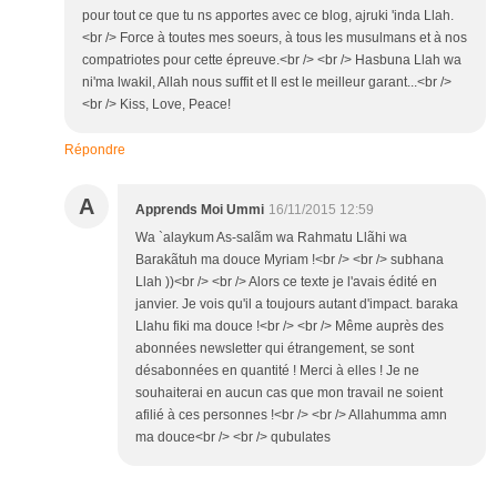
pour tout ce que tu ns apportes avec ce blog, ajruki 'inda Llah.
<br /> Force à toutes mes soeurs, à tous les musulmans et à nos
compatriotes pour cette épreuve.<br /> <br /> Hasbuna Llah wa
ni'ma lwakil, Allah nous suffit et Il est le meilleur garant...<br />
<br /> Kiss, Love, Peace!
Répondre
A
Apprends Moi Ummi
16/11/2015 12:59
Wa `alaykum As-salãm wa Rahmatu Llãhi wa
Barakãtuh ma douce Myriam !<br /> <br /> subhana
Llah ))<br /> <br /> Alors ce texte je l'avais édité en
janvier. Je vois qu'il a toujours autant d'impact. baraka
Llahu fiki ma douce !<br /> <br /> Même auprès des
abonnées newsletter qui étrangement, se sont
désabonnées en quantité ! Merci à elles ! Je ne
souhaiterai en aucun cas que mon travail ne soient
afilié à ces personnes !<br /> <br /> Allahumma amn
ma douce<br /> <br /> qubulates