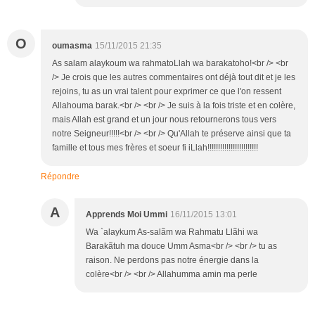
O
oumasma
15/11/2015 21:35
As salam alaykoum wa rahmatoLlah wa barakatoho!<br /> <br
/> Je crois que les autres commentaires ont déjà tout dit et je les
rejoins, tu as un vrai talent pour exprimer ce que l'on ressent
Allahouma barak.<br /> <br /> Je suis à la fois triste et en colère,
mais Allah est grand et un jour nous retournerons tous vers
notre Seigneur!!!!!<br /> <br /> Qu'Allah te préserve ainsi que ta
famille et tous mes frères et soeur fi iLlah!!!!!!!!!!!!!!!!!!!!!!!!
Répondre
A
Apprends Moi Ummi
16/11/2015 13:01
Wa `alaykum As-salãm wa Rahmatu Llãhi wa
Barakãtuh ma douce Umm Asma<br /> <br /> tu as
raison. Ne perdons pas notre énergie dans la
colère<br /> <br /> Allahumma amin ma perle