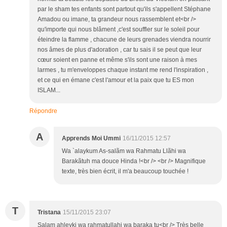
par le sham tes enfants sont partout qu'ils s'appellent Stéphane
Amadou ou imane, ta grandeur nous rassemblent et<br />
qu'importe qui nous blâment ,c'est souffler sur le soleil pour
éteindre la flamme , chacune de leurs grenades viendra nourrir
nos âmes de plus d'adoration , car tu sais il se peut que leur
cœur soient en panne et même s'ils sont une raison à mes
larmes , tu m'enveloppes chaque instant me rend l'inspiration ,
et ce qui en émane c'est l'amour et la paix que tu ES mon
ISLAM...
Répondre
A
Apprends Moi Ummi
16/11/2015 12:57
Wa `alaykum As-salãm wa Rahmatu Llãhi wa
Barakãtuh ma douce Hinda !<br /> <br /> Magnifique
texte, très bien écrit, il m'a beaucoup touchée !
T
Tristana
15/11/2015 23:07
Salam ahleyki wa rahmatullahi wa baraka tu<br /> Très belle