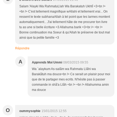
Salam 'Alayki Wa RahmatuLlah Wa Barakatuh Ukhtî <3<br />
<br /> C'est tellement magnifique wAllahi et tellement vrai... On
ressent le texte subhanaAllah à tel point que les larmes montent
automatiquement... J'ai tellement hâte de me procurer ton livre
tu as une si belle écriture <3 Allahuma barik <3<br /> <br />
Bonne continuation ma Soeur & qu'Allah te préserve de tout mal
ainsi que ta petite famille <3
Répondre
A
Apprends Moi Ummi
08/03/2015 09:55
Wa `alaykum As-salãm wa Rahmatu Llãhi wa
Barakãtuh ma douce<br /> Ce serait un plaisir pour moi
que de te partager mes ecrits. N'hésite pas à passer
commande in shã'a Llãh <br /> <br /> Allahumma amin
ma douce
O
oummysophie
15/01/2015 12:55