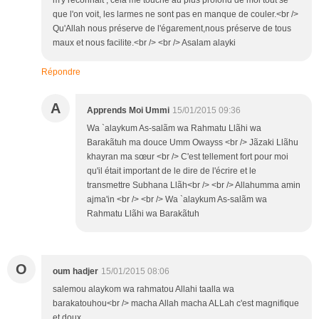
m'y reconnait , cela me touche au plus profond de moi tout se
que l'on voit, les larmes ne sont pas en manque de couler.<br />
Qu'Allah nous préserve de l'égarement,nous préserve de tous
maux et nous facilite.<br /> <br /> Asalam alayki
Répondre
A
Apprends Moi Ummi
15/01/2015 09:36
Wa `alaykum As-salãm wa Rahmatu Llãhi wa
Barakãtuh ma douce Umm Owayss <br /> Jãzaki Llãhu
khayran ma sœur <br /> C'est tellement fort pour moi
qu'il était important de le dire de l'écrire et le
transmettre Subhana Llãh<br /> <br /> Allahumma amin
ajma'in <br /> <br /> Wa `alaykum As-salãm wa
Rahmatu Llãhi wa Barakãtuh
O
oum hadjer
15/01/2015 08:06
salemou alaykom wa rahmatou Allahi taalla wa
barakatouhou<br /> macha Allah macha ALLah c'est magnifique
et doux