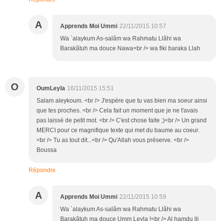
A
Apprends Moi Ummi
22/11/2015 10:57
Wa `alaykum As-salãm wa Rahmatu Llãhi wa
Barakãtuh ma douce Nawa<br /> wa fiki baraka Llah
O
OumLeyla
16/11/2015 15:51
Salam aleykoum. <br /> J'espère que tu vas bien ma soeur ainsi
que tes proches. <br /> Cela fait un moment que je ne t'avais
pas laissé de petit mot. <br /> C'est chose faite ;)<br /> Un grand
MERCI pour ce magnifique texte qui met du baume au coeur.
<br /> Tu as tout dit...<br /> Qu'Allah vous préserve. <br />
Boussa
Répondre
A
Apprends Moi Ummi
22/11/2015 10:59
Wa `alaykum As-salãm wa Rahmatu Llãhi wa
Barakãtuh ma douce Umm Leyla !<br /> Al hamdu lli