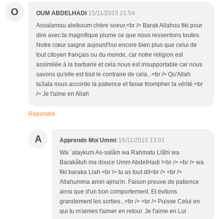
O
OUM ABDELHADI
15/11/2015 21:54
Assalamou aleikoum chère soeur,<br /> Barak Allahou fiki pour
dire avec ta magnifique plume ce que nous ressentons toutes.
Notre cœur saigne aujourd'hui encore bien plus que celui de
tout citoyen français ou du monde, car notre religion est
assimilée à la barbarie et cela nous est insupportable car nous
savons qu'elle est tout le contraire de cela...<br /> Qu'Allah
ta3ala nous accorde la patience et fasse triompher la vérité.<br
/> Je t'aime en Allah
Répondre
A
Apprends Moi Ummi
16/11/2015 13:01
Wa `alaykum As-salãm wa Rahmatu Llãhi wa
Barakãtuh ma douce Umm AbdelHadi !<br /> <br /> wa
fiki baraka Llah <br /> tu as tout dit<br /> <br />
Allahumma amin ajma'in. Faison preuve de patience
ainsi que d'un bon comportement. Et évitons
grandement les sorties...<br /> <br /> Puisse Celui en
qui tu m'aimes t'aimer en retour. Je t'aime en Lui