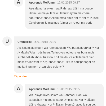
A
Apprends Moi Ummi
15/01/2015 09:37
As-salãmu `alaykum wa Rahmatu Llãhi ma douce
Umm Soumeya Jãzaki Llãhu khayran ma chère
sœur<br /> <br /> Allahumma amin <br /> <br /> Puisse
Celui en qui tu m'aimes t'aimer en retour ma perle
U
UmmIdriss
15/01/2015 00:39
As Salam alaykoum Wa rahmatoullahi Wa barakatouh<br /> <br
/> Masha'Allah, très beau. Tu trouves toujours les bons mots
subhanAllah.<br /> Tu as tout dit ma douce et tellement bien
masha'Allah!!<br /> &lt;3<br /> <br /> Ps: On peut partager en
mettant ton nom et ton blog oukhty ?
Répondre
A
Apprends Moi Ummi
15/01/2015 09:35
Wa `alaykum As-salãm wa Rahmatu Llãhi wa
Barakãtuh ma douce sœur Umm Idriss <br /> Jãzaki
Llãhu khayran <br /> Na'am bien sûr avec la source,