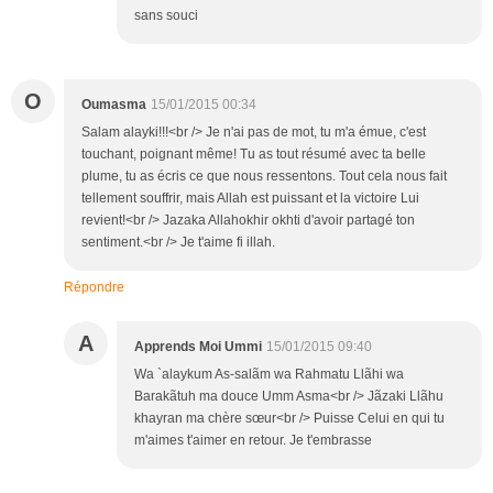
sans souci
O
Oumasma
15/01/2015 00:34
Salam alayki!!!<br /> Je n'ai pas de mot, tu m'a émue, c'est
touchant, poignant même! Tu as tout résumé avec ta belle
plume, tu as écris ce que nous ressentons. Tout cela nous fait
tellement souffrir, mais Allah est puissant et la victoire Lui
revient!<br /> Jazaka Allahokhir okhti d'avoir partagé ton
sentiment.<br /> Je t'aime fi illah.
Répondre
A
Apprends Moi Ummi
15/01/2015 09:40
Wa `alaykum As-salãm wa Rahmatu Llãhi wa
Barakãtuh ma douce Umm Asma<br /> Jãzaki Llãhu
khayran ma chère sœur<br /> Puisse Celui en qui tu
m'aimes t'aimer en retour. Je t'embrasse