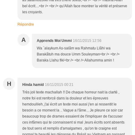
as salamou3liki ma très chère soeur,<br /> <br /> masha Allah
bel écrit....<br /> <br /> qu'Allah face montrer la vérité et préserve
les croyants.
Répondre
A
Apprends Moi Ummi
16/11/2015 12:56
Wa `alaykum As-salãm wa Rahmatu Llãhi wa
Barakãtuh ma douce Umm Souleyman<br /> <br />
Baraka Llahu fiki<br /> <br /> Allahumma amin !
H
Hinda hamid
16/11/2015 00:21
Très joli texte machallah !! De chaque horreur nait la clarté ,
notre foi est renforcé dans la douleur et les épreuves
hemdoulileh, j'ai écrit un texte moi aussi j'en ai ressentit le
besoin a ce moment la .. Vague a l'âme... Je pleure ce soir car
beaucoup trop de drames essaient de t'impliquer de t'accuser
ces infâmes qui te connaissent si mal ,leurs écrits sont absents
de tout sens et remplis d'amalgames , qu'on te craigne est
normal ta beauté les dépasse du Brésil au Vietnam en passant