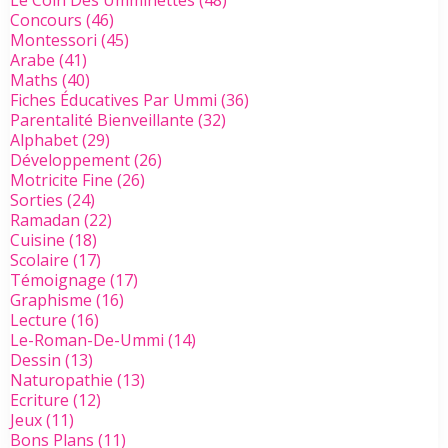
Le Coin Des Umminettes
(48)
Concours
(46)
Montessori
(45)
Arabe
(41)
Maths
(40)
Fiches Éducatives Par Ummi
(36)
Parentalité Bienveillante
(32)
Alphabet
(29)
Développement
(26)
Motricite Fine
(26)
Sorties
(24)
Ramadan
(22)
Cuisine
(18)
Scolaire
(17)
Témoignage
(17)
Graphisme
(16)
Lecture
(16)
Le-Roman-De-Ummi
(14)
Dessin
(13)
Naturopathie
(13)
Ecriture
(12)
Jeux
(11)
Bons Plans
(11)