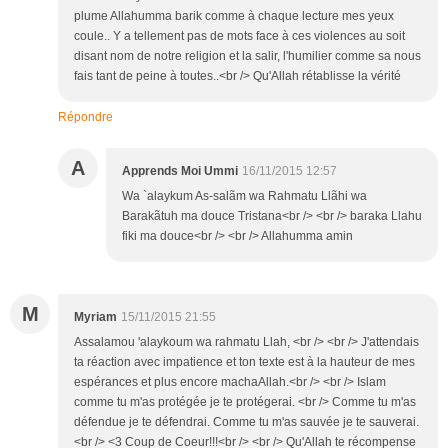
plume Allahumma barik comme à chaque lecture mes yeux
coule.. Y a tellement pas de mots face à ces violences au soit
disant nom de notre religion et la salir, l'humilier comme sa nous
fais tant de peine à toutes..<br /> Qu'Allah rétablisse la vérité
Répondre
A
Apprends Moi Ummi
16/11/2015 12:57
Wa `alaykum As-salãm wa Rahmatu Llãhi wa
Barakãtuh ma douce Tristana<br /> <br /> baraka Llahu
fiki ma douce<br /> <br /> Allahumma amin
M
Myriam
15/11/2015 21:55
Assalamou 'alaykoum wa rahmatu Llah, <br /> <br /> J'attendais
ta réaction avec impatience et ton texte est à la hauteur de mes
espérances et plus encore machaAllah.<br /> <br /> Islam
comme tu m'as protégée je te protégerai. <br /> Comme tu m'as
défendue je te défendrai. Comme tu m'as sauvée je te sauverai.
<br /> <3 Coup de Coeur!!!<br /> <br /> Qu'Allah te récompense