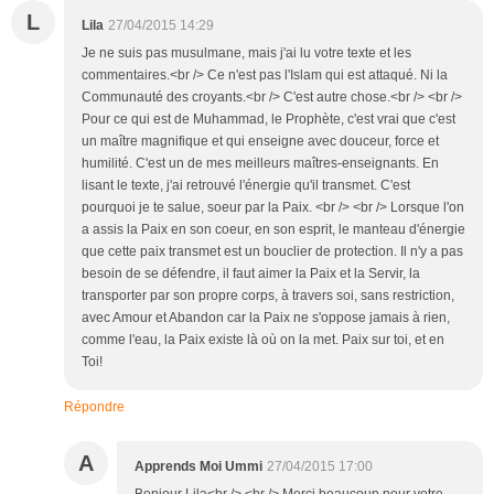
L
Lila
27/04/2015 14:29
Je ne suis pas musulmane, mais j'ai lu votre texte et les
commentaires.<br /> Ce n'est pas l'Islam qui est attaqué. Ni la
Communauté des croyants.<br /> C'est autre chose.<br /> <br />
Pour ce qui est de Muhammad, le Prophète, c'est vrai que c'est
un maître magnifique et qui enseigne avec douceur, force et
humilité. C'est un de mes meilleurs maîtres-enseignants. En
lisant le texte, j'ai retrouvé l'énergie qu'il transmet. C'est
pourquoi je te salue, soeur par la Paix. <br /> <br /> Lorsque l'on
a assis la Paix en son coeur, en son esprit, le manteau d'énergie
que cette paix transmet est un bouclier de protection. Il n'y a pas
besoin de se défendre, il faut aimer la Paix et la Servir, la
transporter par son propre corps, à travers soi, sans restriction,
avec Amour et Abandon car la Paix ne s'oppose jamais à rien,
comme l'eau, la Paix existe là où on la met. Paix sur toi, et en
Toi!
Répondre
A
Apprends Moi Ummi
27/04/2015 17:00