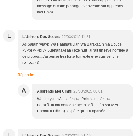
Bonjour Lila<br /> <br /> Merci beaucoup pour votre
message et votre passage. Bienvenue sur apprends
moi Ummi
L
L'Univers Des Soeurs
22/03/2015 11:21
As Salam 'Alayki Wa RahmatuLlah Wa Barakatuh ma Douce
<3<br /> <br /> SubhanaAllah cette nuit j'ai fait un rêve horrible à
ce propos... J'ai pensé très fort à ton texte et je suis venu le
relire... <3
Répondre
A
Apprends Moi Ummi
23/03/2015 00:01
Wa `alaykum As-salãm wa Rahmatu Llãhi wa
Barakãtuh ma douce Khayr in shã'a Llãh <br /> Al-
Hamdu li-Llãh -)) j'espère qu'il t'a apaisée
L
L'Univers Des Soeurs
07/03/2015 21:40