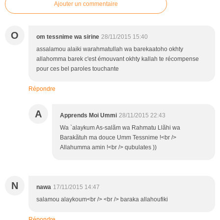
Ajouter un commentaire
O
om tessnime wa sirine
28/11/2015 15:40
assalamou alaiki warahmatullah wa barekaatoho okhty
allahomma barek c'est émouvant okhty kallah te récompense
pour ces bel paroles touchante
Répondre
A
Apprends Moi Ummi
28/11/2015 22:43
Wa `alaykum As-salãm wa Rahmatu Llãhi wa
Barakãtuh ma douce Umm Tessnime !<br />
Allahumma amin !<br /> qubulates ))
N
nawa
17/11/2015 14:47
salamou alaykoum<br /> <br /> baraka allahoufiki
Répondre