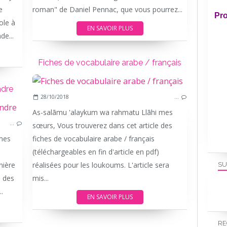
e
roman" de Daniel Pennac, que vous pourrez...
Pro
ole à
EN SAVOIR PLUS
de...
Fiches de vocabulaire arabe / français
ndre
28/10/2018
…
As-salãmu 'alaykum wa rahmatu Llãhi mes
ECOLE A LA MAISON
…
sœurs, Vous trouverez dans cet article des
IEF
mes
fiches de vocabulaire arabe / français
(téléchargeables en fin d'article en pdf)
nière
réalisées pour les loukoums. L'article sera
SU
s des
mis...
..
EN SAVOIR PLUS
RE