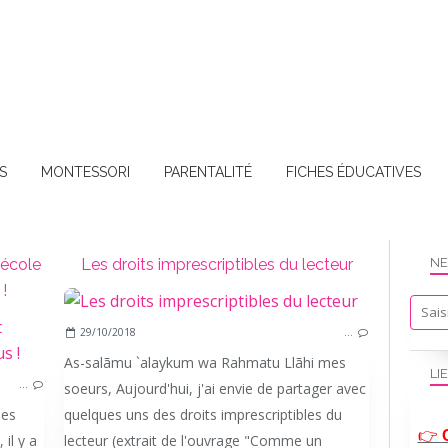
S
MONTESSORI
PARENTALITÉ
FICHES ÉDUCATIVES
'école
Les droits imprescriptibles du lecteur
NE
!
29/10/2018
…
ECOLE A LA MAISON
As-salãmu `alaykum wa Rahmatu Llãhi mes
IEF
LI
…
soeurs, Aujourd'hui, j'ai envie de partager avec
mes
quelques uns des droits imprescriptibles du
👉
il y a
lecteur (extrait de l'ouvrage "Comme un