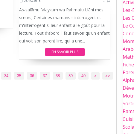
06/10/2018
…
Activ
As-salãmu `alaykum wa Rahmatu Llãhi mes
Les-
sœurs, Certaines mamans s'interrogent et
Les 
m'interrogent si leur enfant a le goût pour la
Le C
lecture. Tout d'abord il faut savoir qu'un enfant
Conc
qui voit son parent lire, qui a une...
Mont
Arab
EN SAVOIR PLUS
Mat
Fich
Paren
50
60
70
80
34
35
36
37
38
39
40
>
>>
Alph
Déve
Motri
Sorti
Ram
Cuis
Scola