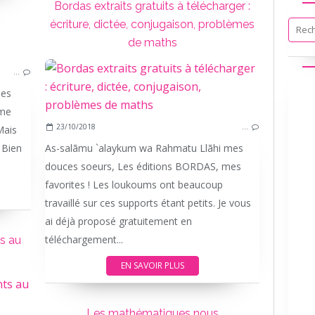
Bordas extraits gratuits à télécharger :
écriture, dictée, conjugaison, problèmes
de maths
LE COIN DES UMMINETTES
…
mes
mme
23/10/2018
…
Mais
 Bien
As-salãmu `alaykum wa Rahmatu Llãhi mes
douces soeurs, Les éditions BORDAS, mes
favorites ! Les loukoums ont beaucoup
travaillé sur ces supports étant petits. Je vous
ai déjà proposé gratuitement en
téléchargement...
ts au
EN SAVOIR PLUS
ECOLE A LA MAISON
IEF
Les mathématiques nous