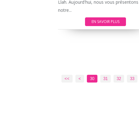
Llah. Aujourd'hui, nous vous présentons
notre...
EN SAVOIR PLUS
10
20
<<
<
30
31
32
33