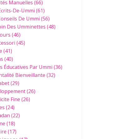
ités Manuelles
(66)
LECTURE
Ecrits-De-Ummi
(61)
Conseils De Ummi
(56)
oin Des Umminettes
(48)
ours
(46)
essori
(45)
e
(41)
hs
(40)
es Éducatives Par Ummi
(36)
talité Bienveillante
(32)
abet
(29)
loppement
(26)
cite Fine
(26)
es
(24)
adan
(22)
ine
(18)
ire
(17)