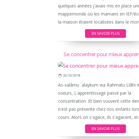
quelques années j'avais mis en place un
mappemonde où les mamans en IEF/éc
la maison étaient localisées dans le mon
EN SAVOIR PLUS
Se concentrer pour mieux appre
26/10/2018
As-salãmu `alaykum wa Rahmatu Llãhi 
soeurs, L'apprentissage passe par la
concentration. Et bien souvent cette der
n'est pas présente chez nos enfants lor
cours. Alors on s'agace, ils s'agacent, et.
EN SAVOIR PLUS