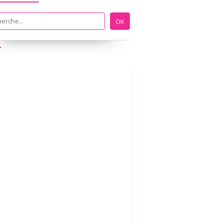
ECOLE A LA MAISON
IEF
ALPHABET
ECRITURE
GRAPHISME
LECTURE