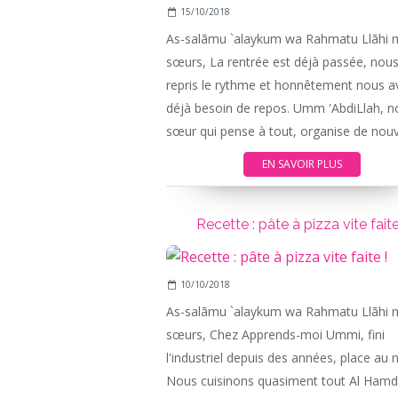
15/10/2018
As-salãmu `alaykum wa Rahmatu Llãhi 
sœurs, La rentrée est déjà passée, nou
repris le rythme et honnêtement nous 
déjà besoin de repos. Umm 'AbdiLlah, n
sœur qui pense à tout, organise de nouv
EN SAVOIR PLUS
Recette : pâte à pizza vite faite
10/10/2018
As-salãmu `alaykum wa Rahmatu Llãhi 
sœurs, Chez Apprends-moi Ummi, fini
l'industriel depuis des années, place au n
Nous cuisinons quasiment tout Al Hamdu