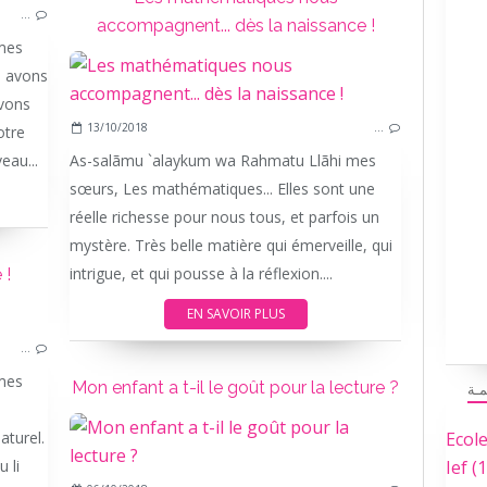
…
accompagnent... dès la naissance !
mes
s avons
avons
13/10/2018
…
otre
eau...
As-salãmu `alaykum wa Rahmatu Llãhi mes
sœurs, Les mathématiques... Elles sont une
réelle richesse pour nous tous, et parfois un
mystère. Très belle matière qui émerveille, qui
intrigue, et qui pousse à la réflexion....
 !
EN SAVOIR PLUS
CUISINE
…
mes
Mon enfant a t-il le goût pour la lecture ?
مـة
aturel.
Ecol
 li
Ief
(1