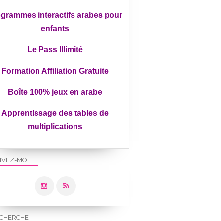
grammes interactifs arabes pour
enfants
Le Pass Illimité
Formation Affiliation Gratuite
ECOLE A LA MAISON
Boîte 100% jeux en arabe
IEF
FICHES ÉDUCATIVES PAR UMMI
Apprentissage des tables de
ARABE
multiplications
LECTURE
IVEZ-MOI
CHERCHE