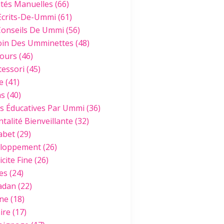
ités Manuelles
(66)
Ecrits-De-Ummi
(61)
Conseils De Ummi
(56)
oin Des Umminettes
(48)
ours
(46)
essori
(45)
e
(41)
hs
(40)
es Éducatives Par Ummi
(36)
talité Bienveillante
(32)
abet
(29)
loppement
(26)
cite Fine
(26)
es
(24)
adan
(22)
ine
(18)
ire
(17)