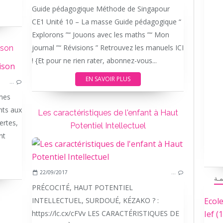
Guide pédagogique Méthode de Singapour
CE1 Unité 10 – La masse Guide pédagogique “
Explorons ”“ Jouons avec les maths ”“ Mon
journal ”“ Révisions ” Retrouvez les manuels ICI
ison
! {Et pour ne rien rater, abonnez-vous...
EN SAVOIR PLUS
…
mes
nts aux
Les caractéristiques de l'enfant à Haut
ertes,
Potentiel Intellectuel
nt
.
22/09/2017
…
مـة
PRÉCOCITÉ, HAUT POTENTIEL
INTELLECTUEL, SURDOUÉ, KÉZAKO ? :
Ecol
https://lc.cx/cFVv LES CARACTÉRISTIQUES DE
Ief
(1