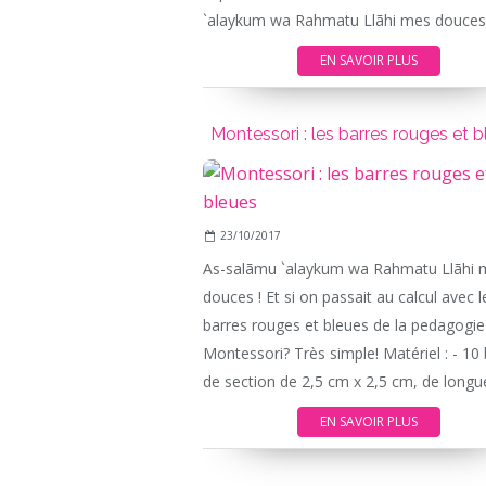
`alaykum wa Rahmatu Llãhi mes douces.
EN SAVOIR PLUS
Montessori : les barres rouges et 
23/10/2017
As-salãmu `alaykum wa Rahmatu Llãhi 
douces ! Et si on passait au calcul avec l
barres rouges et bleues de la pedagogie
Montessori? Très simple! Matériel : - 10
de section de 2,5 cm x 2,5 cm, de longue
EN SAVOIR PLUS