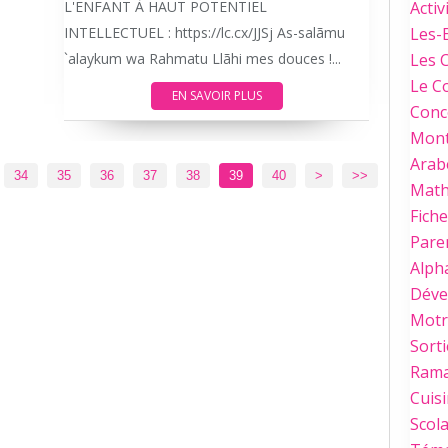
L'ENFANT À HAUT POTENTIEL
Activ
INTELLECTUEL : https://lc.cx/JJSj As-salãmu
Les-
`alaykum wa Rahmatu Llãhi mes douces !...
Les 
Le C
EN SAVOIR PLUS
Conc
Mont
Arab
50
60
70
80
34
35
36
37
38
39
40
>
>>
Mat
Fich
Paren
Alph
Déve
Motri
Sorti
Ram
Cuis
Scola