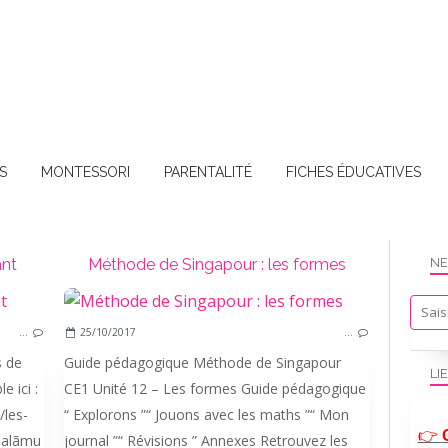
S
MONTESSORI
PARENTALITÉ
FICHES ÉDUCATIVES
ant
Méthode de Singapour : les formes
NE
LE COIN DES UMMINETTES
…
25/10/2017
…
LES CONSEILS DE UMMI
s de
Guide pédagogique Méthode de Singapour
PARENTALITÉ BIENVEILLANTE
LI
e ici :
CE1 Unité 12 – Les formes Guide pédagogique
les-
“ Explorons ”“ Jouons avec les maths ”“ Mon
👉
salãmu
journal ”“ Révisions ” Annexes Retrouvez les