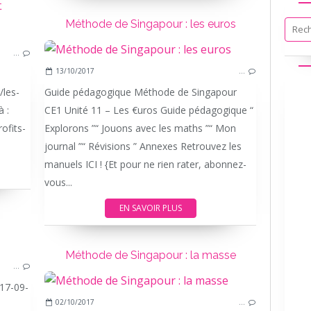
t
Méthode de Singapour : les euros
LE COIN DES UMMINETTES
…
LES CONSEILS DE UMMI
13/10/2017
…
DÉVELOPPEMENT
les-
Guide pédagogique Méthode de Singapour
PARENTALITÉ BIENVEILLANTE
à :
CE1 Unité 11 – Les €uros Guide pédagogique “
ofits-
Explorons ”“ Jouons avec les maths ”“ Mon
journal ”“ Révisions ” Annexes Retrouvez les
manuels ICI ! {Et pour ne rien rater, abonnez-
vous...
EN SAVOIR PLUS
LES-ECRITS-DE-UMMI
Méthode de Singapour : la masse
…
17-09-
02/10/2017
…