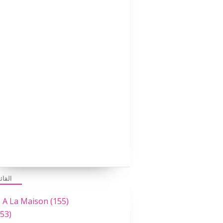
MATHS
ECOLE A LA MAISON
IEF
LE COIN DES UMMINETTES
القائ
e A La Maison
(155)
53)