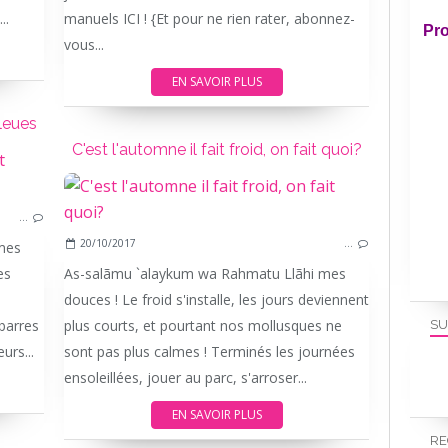
..
manuels ICI ! {Et pour ne rien rater, abonnez-
Pro
vous...
EN SAVOIR PLUS
bleues
C'est l'automne il fait froid, on fait quoi?
MONTESSORI
…
20/10/2017
…
mes
es
As-salãmu `alaykum wa Rahmatu Llãhi mes
douces ! Le froid s'installe, les jours deviennent
 barres
plus courts, et pourtant nos mollusques ne
SU
urs...
sont pas plus calmes ! Terminés les journées
ensoleillées, jouer au parc, s'arroser...
EN SAVOIR PLUS
RE