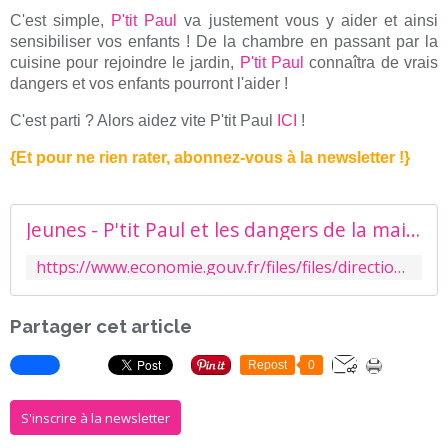
C'est simple,
P'tit Paul
va justement vous y aider et ainsi
sensibiliser vos enfants ! De la chambre en passant par la
cuisine pour rejoindre le jardin,
P'tit Paul
connaîtra de vrais
dangers et vos enfants pourront l'aider !
C'est parti ? Alors aidez vite P'tit Paul
ICI
!
{Et pour ne rien rater, abonnez-vous à la newsletter !}
Jeunes - P'tit Paul et les dangers de la maison (jeu sur la prévention des accidents à la maison pour les 5-7 ans)
https://www.economie.gouv.fr/files/files/directions_services/dgccrf/_fonds_documentaire/jeux/ptitpaul/jeu5_7.htm
Partager cet article
Repost
0
S'inscrire à la newsletter