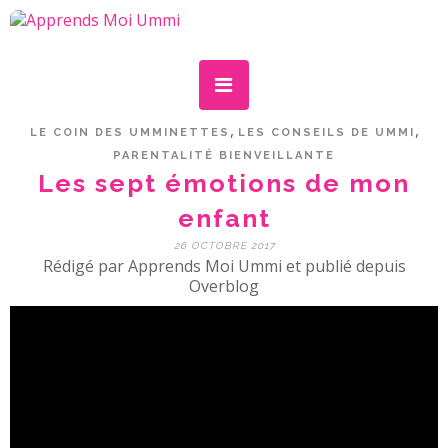
,
,
LE COIN DES UMMINETTES
LES CONSEILS DE UMMI
PARENTALITÉ BIENVEILLANTE
Les sept émotions de mon
enfant
26 OCTOBRE 2017
Rédigé par Apprends Moi Ummi et publié depuis
Overblog