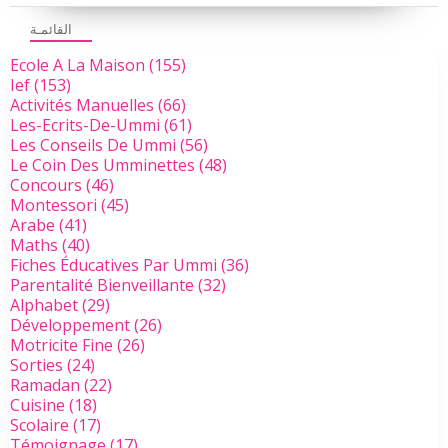
القائمـة
Ecole A La Maison
(155)
Ief
(153)
Activités Manuelles
(66)
Les-Ecrits-De-Ummi
(61)
Les Conseils De Ummi
(56)
Le Coin Des Umminettes
(48)
Concours
(46)
Montessori
(45)
Arabe
(41)
Maths
(40)
Fiches Éducatives Par Ummi
(36)
Parentalité Bienveillante
(32)
Alphabet
(29)
Développement
(26)
Motricite Fine
(26)
Sorties
(24)
Ramadan
(22)
Cuisine
(18)
Scolaire
(17)
Témoignage
(17)