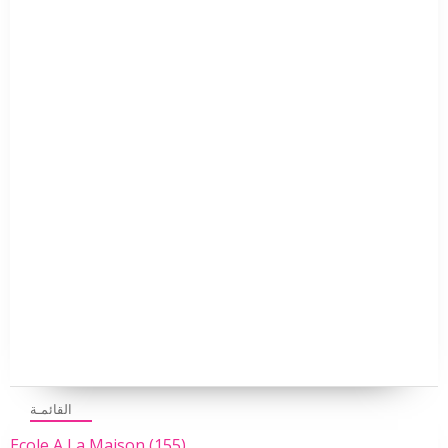
القائمـة
Ecole A La Maison
(155)