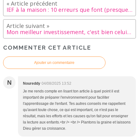
IEF à la maison : 10 erreurs que font (presque) tous les parents la première année
Mon meilleur investissement, c'est bien celui-là : arabe, tajweed, tafsir, 'aqida, Sira, Tome de Médine... [OFFRE LIMITÉE]
COMMENTER CET ARTICLE
Ajouter un commentaire
N
Noureddy
04/08/2025 13:52
Je me rends compte en lisant ton article à quel point il est
important de préparer l'environnement pour faciliter
l'apprentissage de l'enfant. Tes autres conseils me rappellent
qu'avant toute chose, ce qui est important, ce n'est pas le
résultat, mais les efforts et les causes qu'on fait pour enseigner
la lecture aux enfants.<br /> <br /> Plantons la graine et laissons
Dieu gérer sa croissance.