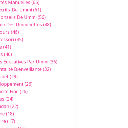
ités Manuelles
(66)
Ecrits-De-Ummi
(61)
Conseils De Ummi
(56)
oin Des Umminettes
(48)
ours
(46)
essori
(45)
e
(41)
hs
(40)
es Éducatives Par Ummi
(36)
talité Bienveillante
(32)
abet
(29)
loppement
(26)
cite Fine
(26)
es
(24)
adan
(22)
ine
(18)
ire
(17)