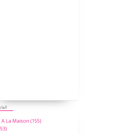
القائ
e A La Maison
(155)
53)