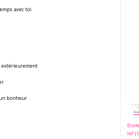
temps avec toi
t extérieurement
er
i un bonheur
مـة
Ecol
Ief
(1