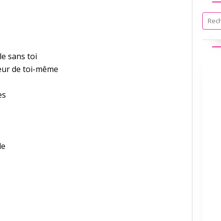
le sans toi
leur de toi-même
 es
le