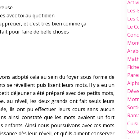
Activ
ureuse
Les-
s avec toi au quotidien
Les 
pprécier, et c'est très bien comme ça
Le C
fait pour faire de belle choses
Conc
Mont
Arab
Mat
Fich
Paren
ons adopté cela au sein du foyer sous forme de
Alph
ts se réveillent puis lisent leurs mots. Il y a eu un
Déve
etit déjeuner a été préparé avec des petits mots,
Motri
, au réveil, les deux grands ont fait seuls leurs
Sorti
ée, ils ont pu effectuer leurs cours sans aucun
Ram
ons ainsi constaté que les mots avaient un fort
Cuis
s enfants. Ainsi nous poursuivons avec ces mots
Scola
ssance dès leur réveil, et qu'ils aiment conserver