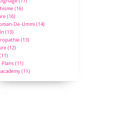
oignage
(17)
hisme
(16)
ure
(16)
Roman-De-Ummi
(14)
in
(13)
ropathie
(13)
ure
(12)
(11)
 Plans
(11)
academy
(11)