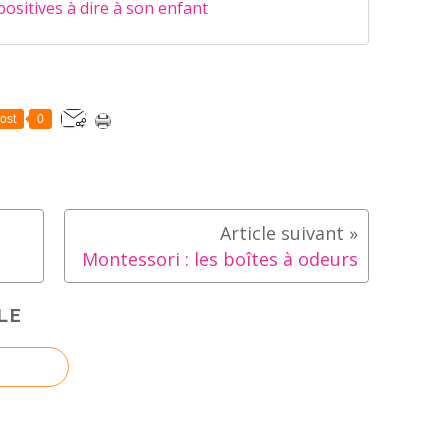
ositives à dire à son enfant
ost
0
Montessori : les boîtes à odeurs
LE