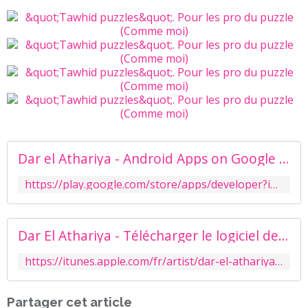
Dar el Athariya - Android Apps on Google Play
https://play.google.com/store/apps/developer?id=Dar+el+Athariya
Dar El Athariya - Télécharger le logiciel de Dar El Athariya sur iTunes
https://itunes.apple.com/fr/artist/dar-el-athariya/id880042557
Partager cet article