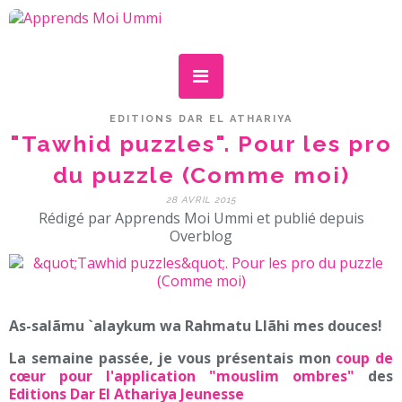
EDITIONS DAR EL ATHARIYA
"Tawhid puzzles". Pour les pro
du puzzle (Comme moi)
28 AVRIL 2015
Rédigé par Apprends Moi Ummi et publié depuis
Overblog
As-salãmu `alaykum wa Rahmatu Llãhi mes douces!
La semaine passée, je vous présentais mon
coup de
cœur pour l'application "mouslim ombres"
des
Editions Dar El Athariya Jeunesse