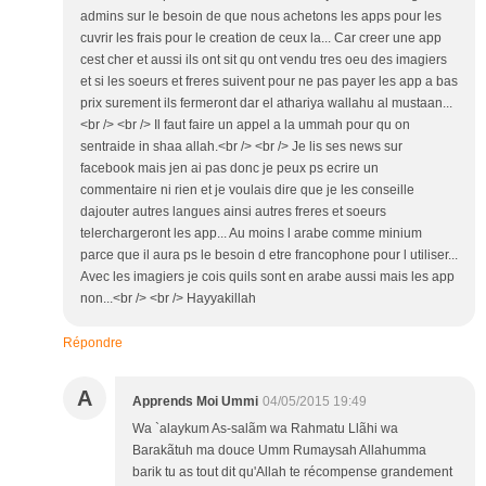
admins sur le besoin de que nous achetons les apps pour les
cuvrir les frais pour le creation de ceux la... Car creer une app
cest cher et aussi ils ont sit qu ont vendu tres oeu des imagiers
et si les soeurs et freres suivent pour ne pas payer les app a bas
prix surement ils fermeront dar el athariya wallahu al mustaan...
<br /> <br /> Il faut faire un appel a la ummah pour qu on
sentraide in shaa allah.<br /> <br /> Je lis ses news sur
facebook mais jen ai pas donc je peux ps ecrire un
commentaire ni rien et je voulais dire que je les conseille
dajouter autres langues ainsi autres freres et soeurs
telerchargeront les app... Au moins l arabe comme minium
parce que il aura ps le besoin d etre francophone pour l utiliser...
Avec les imagiers je cois quils sont en arabe aussi mais les app
non...<br /> <br /> Hayyakillah
Répondre
A
Apprends Moi Ummi
04/05/2015 19:49
Wa `alaykum As-salãm wa Rahmatu Llãhi wa
Barakãtuh ma douce Umm Rumaysah Allahumma
barik tu as tout dit qu'Allah te récompense grandement