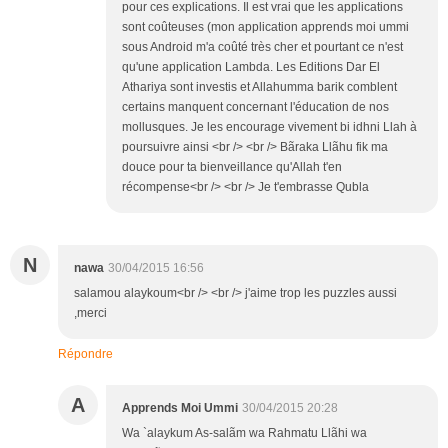
pour ces explications. Il est vrai que les applications
sont coûteuses (mon application apprends moi ummi
sous Android m'a coûté très cher et pourtant ce n'est
qu'une application Lambda. Les Editions Dar El
Athariya sont investis et Allahumma barik comblent
certains manquent concernant l'éducation de nos
mollusques. Je les encourage vivement bi idhni Llah à
poursuivre ainsi <br /> <br /> Bãraka Llãhu fik ma
douce pour ta bienveillance qu'Allah t'en
récompense<br /> <br /> Je t'embrasse Qubla
N
nawa
30/04/2015 16:56
salamou alaykoum<br /> <br /> j'aime trop les puzzles aussi
,merci
Répondre
A
Apprends Moi Ummi
30/04/2015 20:28
Wa `alaykum As-salãm wa Rahmatu Llãhi wa