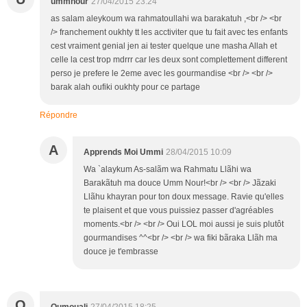
ummnour
27/04/2015 23:24
as salam aleykoum wa rahmatoullahi wa barakatuh ,<br /> <br
/> franchement oukhty tt les acctiviter que tu fait avec tes enfants
cest vraiment genial jen ai tester quelque une masha Allah et
celle la cest trop mdrrr car les deux sont complettement different
perso je prefere le 2eme avec les gourmandise <br /> <br />
barak alah oufiki oukhty pour ce partage
Répondre
A
Apprends Moi Ummi
28/04/2015 10:09
Wa `alaykum As-salãm wa Rahmatu Llãhi wa
Barakãtuh ma douce Umm Nour!<br /> <br /> Jãzaki
Llãhu khayran pour ton doux message. Ravie qu'elles
te plaisent et que vous puissiez passer d'agréables
moments.<br /> <br /> Oui LOL moi aussi je suis plutôt
gourmandises ^^<br /> <br /> wa fiki bãraka Llãh ma
douce je t'embrasse
O