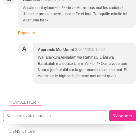
Oumouali
27/04/2015 18:25
Assalmoualayloum<br /> <br /> Mdrrrrr pas mal les caddies!
J'aime le premier avec l aspi le Pc et tout. Tranquille mimile lol
Allahuma barik
Répondre
A
Apprends Moi Ummi
27/04/2015 19:02
Wa `alaykum As-salãm wa Rahmatu Llãhi wa
Barakãtuh ma douce Umm ´Ali!<br /> Oui j'avoue que
Nour a joué plutôt sur la gourmandise comme moi. Et
Adam sur le high tech (comme moi aussi quoi)
NEWSLETTER
LIENS UTILES