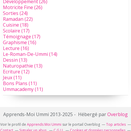
Développement
(26)
Motricite Fine
(26)
Sorties
(24)
Ramadan
(22)
Cuisine
(18)
Scolaire
(17)
Témoignage
(17)
Graphisme
(16)
Lecture
(16)
Le-Roman-De-Ummi
(14)
Dessin
(13)
Naturopathie
(13)
Ecriture
(12)
Jeux
(11)
Bons Plans
(11)
Ummacademy
(11)
Apprends-Moi Ummi 2013-2025 - Hébergé par
Overblog
Voir le profil de
Apprends Moi Ummi
sur le portail Overblog
Top articles
Contact
Signaler un abus
C.G.U.
Cookies et données personnelles