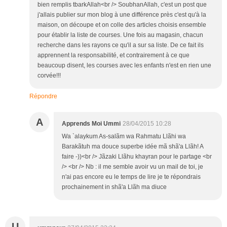
bien remplis tbarkAllah<br /> SoubhanAllah, c'est un post que
j'allais publier sur mon blog à une différence près c'est qu'à la
maison, on découpe et on colle des articles choisis ensemble
pour établir la liste de courses. Une fois au magasin, chacun
recherche dans les rayons ce qu'il a sur sa liste. De ce fait ils
apprennent la responsabilité, et contrairement à ce que
beaucoup disent, les courses avec les enfants n'est en rien une
corvée!!!
Répondre
A
Apprends Moi Ummi
28/04/2015 10:28
Wa `alaykum As-salãm wa Rahmatu Llãhi wa
Barakãtuh ma douce superbe idée mã shã'a Llãh! A
faire -))<br /> Jãzaki Llãhu khayran pour le partage <br
/> <br /> Nb : il me semble avoir vu un mail de toi, je
n'ai pas encore eu le temps de lire je te répondrais
prochainement in shã'a Llãh ma diuce
U