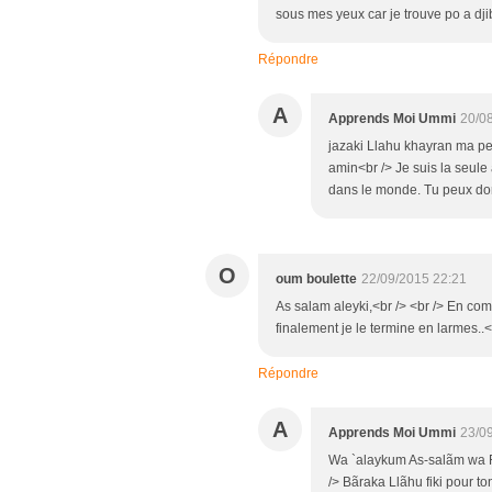
sous mes yeux car je trouve po a dji
Répondre
A
Apprends Moi Ummi
20/0
jazaki Llahu khayran ma pe
amin<br /> Je suis la seule
dans le monde. Tu peux do
O
oum boulette
22/09/2015 22:21
As salam aleyki,<br /> <br /> En com
finalement je le termine en larmes..
Répondre
A
Apprends Moi Ummi
23/0
Wa `alaykum As-salãm wa 
/> Bãraka Llãhu fiki pour to