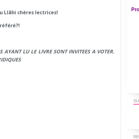
Pro
Llãhi chères lectrices!
préféré?!
 AYANT LU LE LIVRE SONT INVITEES A VOTER.
RIDIQUES
SU
RE