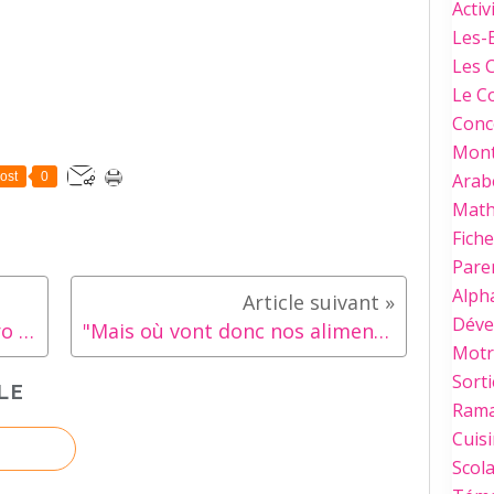
Activ
Les-
Les 
Le C
Conc
Mont
ost
0
Arab
Mat
Fich
Paren
Alph
Déve
"Tawhid puzzles". Pour les pro du puzzle (Comme moi)
"Mais où vont donc nos aliments?"
Motri
Sorti
LE
Ram
Cuis
Scola