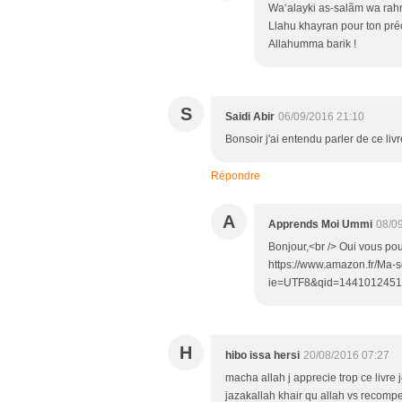
Wa‘alayki as-salãm wa ra
Llahu khayran pour ton préc
Allahumma barik !
S
Saidi Abir
06/09/2016 21:10
Bonsoir j'ai entendu parler de ce livre
Répondre
A
Apprends Moi Ummi
08/0
Bonjour,<br /> Oui vous pou
https://www.amazon.fr/Ma
ie=UTF8&qid=1441012451&r
H
hibo issa hersi
20/08/2016 07:27
macha allah j apprecie trop ce livre 
jazakallah khair qu allah vs recompen