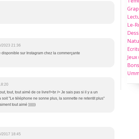
Tém
Grap
Lect
Le-
Dess
Natu
3/2023 21:36
Ecrit
e disponible sur Instagram chez la commerçante
Jeux
Bons
Umm
18:20
t, tout, tout aimé de ce livre!!<br /> Je sais pas si il y a un
a soit "Le téléphone ne sonne plus, la sonnette ne retentit plus"
aiment tout aimé ))))))
3/2017 18:45