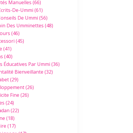
ités Manuelles
(66)
Ecrits-De-Ummi
(61)
Conseils De Ummi
(56)
oin Des Umminettes
(48)
ours
(46)
essori
(45)
e
(41)
hs
(40)
es Éducatives Par Ummi
(36)
talité Bienveillante
(32)
abet
(29)
loppement
(26)
cite Fine
(26)
es
(24)
adan
(22)
ine
(18)
ire
(17)