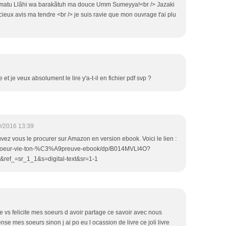
hmatu Llãhi wa barakãtuh ma douce Umm Sumeyya!<br /> Jazaki
ieux avis ma tendre <br /> je suis ravie que mon ouvrage t'ai plu
 et je veux absolument le lire y'a-t-il en fichier pdf svp ?
9/2016 13:39
vez vous le procurer sur Amazon en version ebook. Voici le lien :
-soeur-vie-ton-%C3%A9preuve-ebook/dp/B014MVLI4O?
ef_=sr_1_1&s=digital-text&sr=1-1
je vs felicite mes soeurs d avoir partage ce savoir avec nous
se mes soeurs sinon j ai po eu l ocassion de livre ce joli livre