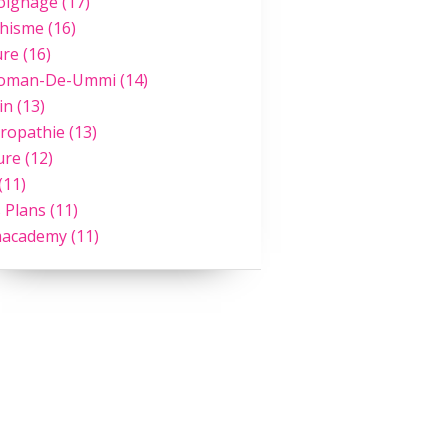
oignage
(17)
hisme
(16)
ure
(16)
Roman-De-Ummi
(14)
in
(13)
ropathie
(13)
ure
(12)
(11)
 Plans
(11)
academy
(11)