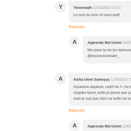
Y
Youssouph
22/02/2023 15:21
Le nom du livre s'il-vous-plaît
Répondre
A
Apprends Moi Ummi
04/0
Ma soeur ta vie ton épreuv
@douceurandsabr_
A
Aisha Umm Sumeyya
12/03/2017 
Assalamu alaykum, voté!!<br /> J'ai tou
chapitre favori, enfin je pense que ç
mais je suis pas sûre car enfin j'ai vr
Répondre
A
Apprends Moi Ummi
12/0