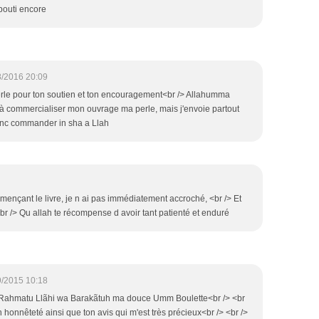
bouti encore
8/2016 20:09
rle pour ton soutien et ton encouragement<br /> Allahumma
 à commercialiser mon ouvrage ma perle, mais j'envoie partout
nc commander in sha a Llah
mençant le livre, je n ai pas immédiatement accroché, <br /> Et
<br /> Qu allah te récompense d avoir tant patienté et enduré
9/2015 10:18
Rahmatu Llãhi wa Barakãtuh ma douce Umm Boulette<br /> <br
n honnêteté ainsi que ton avis qui m'est très précieux<br /> <br />