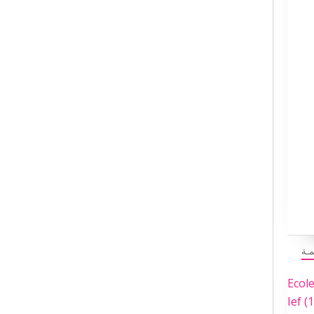
مـة
Ecol
Ief
(1