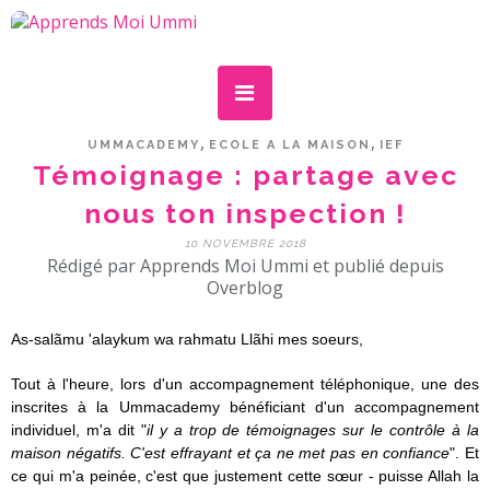
,
,
UMMACADEMY
ECOLE A LA MAISON
IEF
Témoignage : partage avec
nous ton inspection !
10 NOVEMBRE 2018
Rédigé par Apprends Moi Ummi et publié depuis
Overblog
As-salãmu 'alaykum wa rahmatu Llãhi mes soeurs,
Tout à l'heure, lors d'un accompagnement téléphonique, une des
inscrites à la
Ummacademy bénéficiant d'un accompagnement
individuel,
m'a dit "
il y a trop de témoignages sur le contrôle à la
maison négatifs. C'est effrayant et ça ne met pas en confiance
". Et
ce qui m'a peinée, c'est que justement cette sœur - puisse Allah la