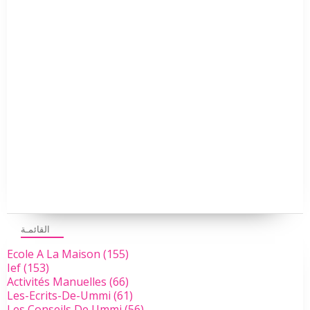
القائمـة
Ecole A La Maison
(155)
Ief
(153)
Activités Manuelles
(66)
Les-Ecrits-De-Ummi
(61)
Les Conseils De Ummi
(56)