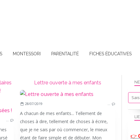
S
MONTESSORI
PARENTALITÉ
FICHES ÉDUCATIVES
laires
Lettre ouverte à mes enfants
NE
!
28/07/2019
…
BONS PLANS
A chacun de mes enfants... Tellement de
LI
…
choses à dire, tellement de choses à écrire,
mes
que je ne sais par où commencer, le mieux
👉
ursé
étant de faire simple et de débuter. Mon