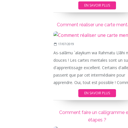
EN SAVOIR PLUS
Comment réaliser une carte ment
17/07/2019
As-salãmu `alaykum wa Rahmatu Llãhi 
douces ! Les cartes mentales sont un s
d'apprentissage excellent. Certains d'aill
passent que par cet intermédiaire pour
apprendre. Oui, tout est possible ! Comm
EN SAVOIR PLUS
Comment faire un calligramme e
étapes ?