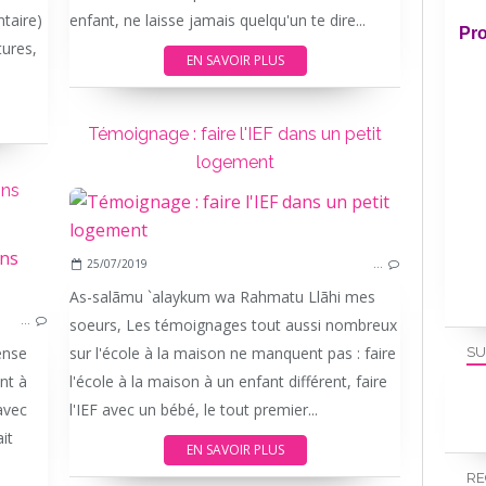
taire)
enfant, ne laisse jamais quelqu'un te dire...
Pro
tures,
EN SAVOIR PLUS
Témoignage : faire l'IEF dans un petit
logement
ons
25/07/2019
…
As-salãmu `alaykum wa Rahmatu Llãhi mes
…
soeurs, Les témoignages tout aussi nombreux
ense
sur l'école à la maison ne manquent pas : faire
SU
nt à
l'école à la maison à un enfant différent, faire
avec
l'IEF avec un bébé, le tout premier...
it
EN SAVOIR PLUS
RE