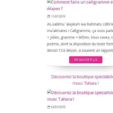
11/07/2019
As-salãmu `alaykum wa Rahmatu Llãhi l
mu'alimates ! Calligramme, ça vous parle 
= jolies, gramme = lettres. Vous savez, 
poème, dont la disposition du texte for
dessin ? Ce dessin, a souvent un rapport.
EN SAVOIR PLUS
Découvrez la boutique spécialist
musc Tahara !
03/07/2019