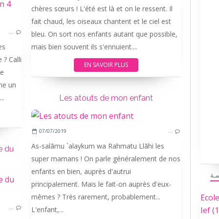
chères sœurs ! L'été est là et on le ressent. Il
DESSIN
fait chaud, les oiseaux chantent et le ciel est
…
bleu. On sort nos enfants autant que possible,
es
mais bien souvent ils s'ennuient....
? Calli
EN SAVOIR PLUS
ce
me un
..
Les atouts de mon enfant
07/07/2019
…
As-salãmu `alaykum wa Rahmatu Llãhi les
e du
super mamans ! On parle généralement de nos
enfants en bien, auprès d'autrui
مـة
principalement. Mais le fait-on auprès d'eux-
mêmes ? Très rarement, probablement...
Ecol
…
L'enfant,...
Ief
(1