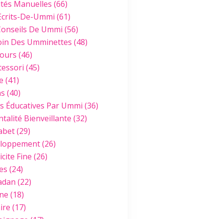
ités Manuelles
(66)
Ecrits-De-Ummi
(61)
Conseils De Ummi
(56)
oin Des Umminettes
(48)
ours
(46)
essori
(45)
e
(41)
hs
(40)
es Éducatives Par Ummi
(36)
talité Bienveillante
(32)
abet
(29)
loppement
(26)
cite Fine
(26)
es
(24)
adan
(22)
ine
(18)
ire
(17)