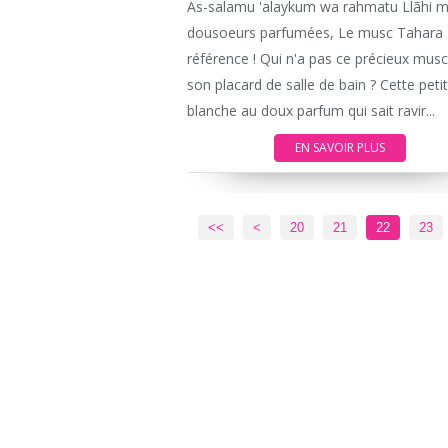
As-salamu 'alaykum wa rahmatu Llãhi 
dousoeurs parfumées, Le musc Tahara :
référence ! Qui n'a pas ce précieux mus
son placard de salle de bain ? Cette petit
blanche au doux parfum qui sait ravir...
EN SAVOIR PLUS
10
<<
<
20
21
22
23