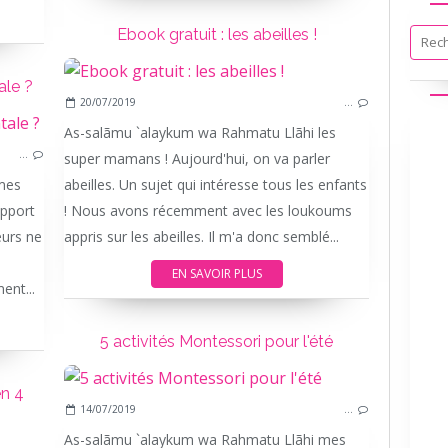
Ebook gratuit : les abeilles !
ale ?
20/07/2019
…
As-salãmu `alaykum wa Rahmatu Llãhi les
…
super mamans ! Aujourd'hui, on va parler
mes
abeilles. Un sujet qui intéresse tous les enfants
upport
! Nous avons récemment avec les loukoums
eurs ne
appris sur les abeilles. Il m'a donc semblé...
EN SAVOIR PLUS
ent...
5 activités Montessori pour l'été
n 4
14/07/2019
…
As-salãmu `alaykum wa Rahmatu Llãhi mes