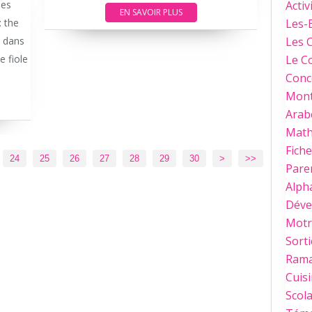
mes
Activ
EN SAVOIR PLUS
 the
Les-
c dans
Les 
e fiole
Le C
Conc
Mont
Arab
Mat
Fich
40
50
60
70
80
24
25
26
27
28
29
30
>
>>
Paren
Alph
Déve
Motri
Sorti
Ram
Cuis
Scola