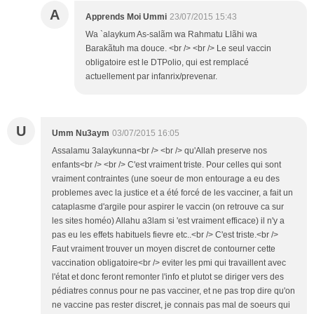
A
Apprends Moi Ummi
23/07/2015 15:43
Wa `alaykum As-salãm wa Rahmatu Llãhi wa
Barakãtuh ma douce. <br /> <br /> Le seul vaccin
obligatoire est le DTPolio, qui est remplacé
actuellement par infanrix/prevenar.
U
Umm Nu3aym
03/07/2015 16:05
Assalamu 3alaykunna<br /> <br /> qu'Allah preserve nos
enfants<br /> <br /> C'est vraiment triste. Pour celles qui sont
vraiment contraintes (une soeur de mon entourage a eu des
problemes avec la justice et a été forcé de les vacciner, a fait un
cataplasme d'argile pour aspirer le vaccin (on retrouve ca sur
les sites homéo) Allahu a3lam si 'est vraiment efficace) il n'y a
pas eu les effets habituels fievre etc..<br /> C'est triste.<br />
Faut vraiment trouver un moyen discret de contourner cette
vaccination obligatoire<br /> eviter les pmi qui travaillent avec
l'état et donc feront remonter l'info et plutot se diriger vers des
pédiatres connus pour ne pas vacciner, et ne pas trop dire qu'on
ne vaccine pas rester discret, je connais pas mal de soeurs qui