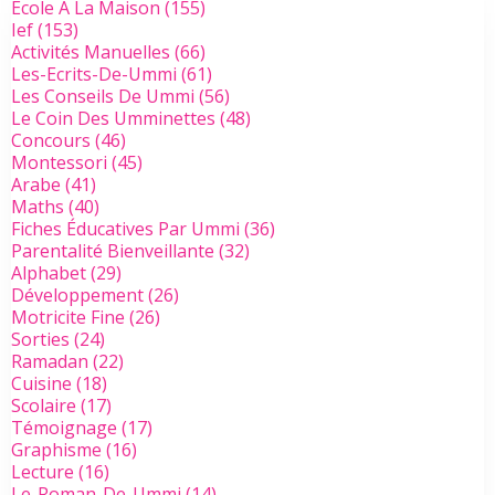
Ecole A La Maison
(155)
Ief
(153)
Activités Manuelles
(66)
Les-Ecrits-De-Ummi
(61)
Les Conseils De Ummi
(56)
Le Coin Des Umminettes
(48)
Concours
(46)
Montessori
(45)
Arabe
(41)
Maths
(40)
Fiches Éducatives Par Ummi
(36)
Parentalité Bienveillante
(32)
Alphabet
(29)
Développement
(26)
Motricite Fine
(26)
Sorties
(24)
Ramadan
(22)
Cuisine
(18)
Scolaire
(17)
Témoignage
(17)
Graphisme
(16)
Lecture
(16)
Le-Roman-De-Ummi
(14)