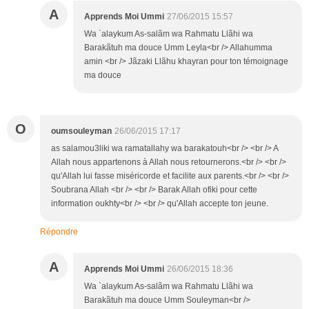
A
Apprends Moi Ummi
27/06/2015 15:57
Wa `alaykum As-salãm wa Rahmatu Llãhi wa
Barakãtuh ma douce Umm Leyla<br /> Allahumma
amin <br /> Jãzaki Llãhu khayran pour ton témoignage
ma douce
O
oumsouleyman
26/06/2015 17:17
as salamou3liki wa ramatallahy wa barakatouh<br /> <br /> A
Allah nous appartenons à Allah nous retournerons.<br /> <br />
qu'Allah lui fasse miséricorde et facilite aux parents.<br /> <br />
Soubrana Allah <br /> <br /> Barak Allah ofiki pour cette
information oukhty<br /> <br /> qu'Allah accepte ton jeune.
Répondre
A
Apprends Moi Ummi
26/06/2015 18:36
Wa `alaykum As-salãm wa Rahmatu Llãhi wa
Barakãtuh ma douce Umm Souleyman<br />