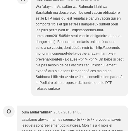
Wa `alaykum As-salãm wa Rahmatu Llãhi wa
Barakãtuh ma douce sœur. Le seul vaccin obligatoire
est le DTP mais qui est remplacé par un vaccin qui en
comporte trois et qui est très dangereux surtout pour
les plus petits (voir ici : http://apprends-moi-
ummi.com/2015/05/le-seul-vaccin-obligatoire-dt-polio-
danger.html). Beaucoup d'enfants ont eu réactions
suite à ce vaccin, dont décès (voir ici : http://apprends-
moi-ummi.com/mort-de-la-petite-anaya-infanrix-et-
prevenar-sont-ils-la-cause)<br /> <br /> Un bébé si petit
n'a pas besoin de ces vaccins car il n'est nullement
exposé aux situations l'amenant à ces maladies
Subhana Llãh <br /> <br /> Je te conseille d'en parler à
ta Pediatre et de proposer d'attendre que le DTP
refasse surface
O
oum abdarrahman
23/07/2015 14:06
assalamu aleykunna mes soeurs,<br /> <br /> je voudrai savoir
lesquels sont réellement obligatoires. Mon fils a 4 mois el