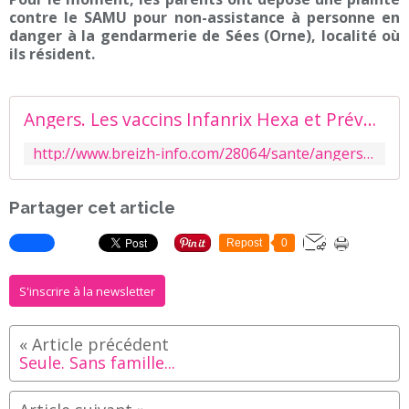
contre le SAMU pour non-assistance à personne en
danger à la gendarmerie de Sées (Orne), localité où
ils résident.
Angers. Les vaccins Infanrix Hexa et Prévenar 13 à l'origine de la mort annoncée d'Ayana ?
http://www.breizh-info.com/28064/sante/angers-les-vaccins-infanrix-hexa-et-prevenar-13-a-lorigine-de-la-mort-programmee-dayana/
Partager cet article
Repost
0
S'inscrire à la newsletter
Seule. Sans famille...