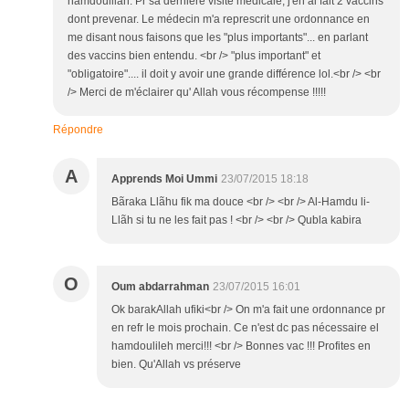
hamdoulilah. Pr sa dernière visite médicale, j'en ai fait 2 vaccins
dont prevenar. Le médecin m'a represcrit une ordonnance en
me disant nous faisons que les "plus importants"... en parlant
des vaccins bien entendu. <br /> "plus important" et
"obligatoire".... il doit y avoir une grande différence lol.<br /> <br
/> Merci de m'éclairer qu' Allah vous récompense !!!!!
Répondre
A
Apprends Moi Ummi
23/07/2015 18:18
Bãraka Llãhu fik ma douce <br /> <br /> Al-Hamdu li-
Llãh si tu ne les fait pas ! <br /> <br /> Qubla kabira
O
Oum abdarrahman
23/07/2015 16:01
Ok barakAllah ufiki<br /> On m'a fait une ordonnance pr
en refr le mois prochain. Ce n'est dc pas nécessaire el
hamdoulileh merci!!! <br /> Bonnes vac !!! Profites en
bien. Qu'Allah vs préserve