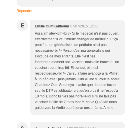
Répondre
E
Emilie OumKalthoum
07/07/2015 12:36
Assalam aleykom<br /> Si le médecin n'est pas ouvert,
effectivement il vaut mieux changer de médecin. Et ça
peut être un généraliste : un pédiatre n'est pas
nécessaire.<br /> Perso, c'est ma généraliste qui
s'occupe de mes enfants. Elle n'est pas
fondamentalement anti-vaccins, mais elle trouve qu'on
vaccine trop et trop tôt. Et surtout, elle est
respectueuse.<br /> J'ai eu affaire avant ça à la PMI et
à un pédiatre : plus jamais !!!<br /> <br /> Pour la soeur
Chahinez Oum Soumeya : sache que de toute façon
seul le DTP est obligatoire et qu'en plus il ne l'est qu'à
18 mois. Donc tu n'es pas hors-la-loi si tu ne fais pas
vacciner ta fille de 2 mois !<br /> <br /> Qu'Allah nous
guide vers la Vérité et préserve nos enfants. Amine
A