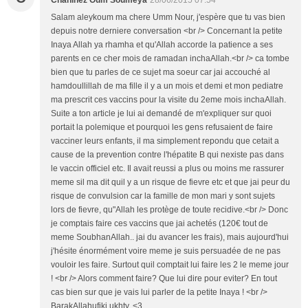
Chahinez Oum Soumeya
28/06/2015 07:54
Salam aleykoum ma chere Umm Nour, j'espère que tu vas bien
depuis notre derniere conversation <br /> Concernant la petite
Inaya Allah ya rhamha et qu'Allah accorde la patience a ses
parents en ce cher mois de ramadan inchaAllah.<br /> ca tombe
bien que tu parles de ce sujet ma soeur car jai accouché al
hamdoullillah de ma fille il y a un mois et demi et mon pediatre
ma prescrit ces vaccins pour la visite du 2eme mois inchaAllah.
Suite a ton article je lui ai demandé de m'expliquer sur quoi
portait la polemique et pourquoi les gens refusaient de faire
vacciner leurs enfants, il ma simplement repondu que cetait a
cause de la prevention contre l'hépatite B qui nexiste pas dans
le vaccin officiel etc. Il avait reussi a plus ou moins me rassurer
meme sil ma dit quil y a un risque de fievre etc et que jai peur du
risque de convulsion car la famille de mon mari y sont sujets
lors de fievre, qu"Allah les protège de toute recidive.<br /> Donc
je comptais faire ces vaccins que jai achetés (120€ tout de
meme SoubhanAllah.. jai du avancer les frais), mais aujourd'hui
j'hésite énormément voire meme je suis persuadée de ne pas
vouloir les faire. Surtout quil comptait lui faire les 2 le meme jour
! <br /> Alors comment faire? Que lui dire pour eviter? En tout
cas bien sur que je vais lui parler de la petite Inaya ! <br />
BarakAllahufiki ukhty. <3