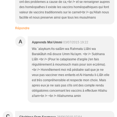
ont des problemes a cause de ca,<br /> et se renseigner aupres
des homéopathes il existe les vaccins homéopathiques qui font
valeur de vaccins traditionnels sur le carnet<br /> qu'Allah nous
facilite et nous preserve ainsi que tous les musulmans
Répondre
A
Apprends Moi Ummi
03/07/2015 19:22
Wa `alaykum As-salãm wa Rahmatu Llãhi wa
Barakãtuh mã douce Umm Nu'aym. <br /> Subhana
Llãh <br /> (Pour le cataplasme d'argile j'en fais
régulièrement à moumouch mais pour son eczéma).
<br /> Honnêtement moi mã pédiatre sait que je ne
veux pas vacciner mes enfants et Al-Hamdu li-Llãh elle
est très compréhensible et respecte mon choix. Mais
apres eux je ne sais pas s'ils ont des compte rendu
obligatoires concernant les vaccins à effectuer Allahu
a'lam<br /> <br /> Allahumma amin
C