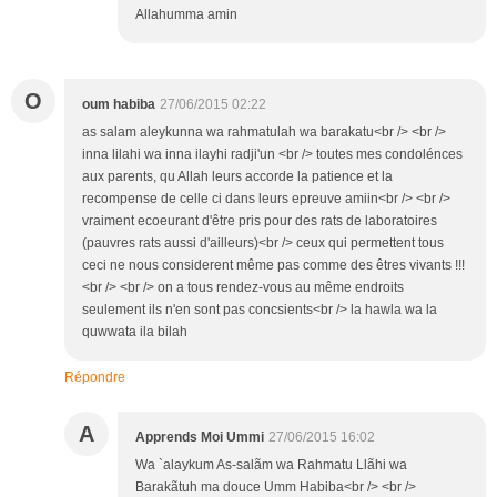
Allahumma amin
O
oum habiba
27/06/2015 02:22
as salam aleykunna wa rahmatulah wa barakatu<br /> <br />
inna lilahi wa inna ilayhi radji'un <br /> toutes mes condolénces
aux parents, qu Allah leurs accorde la patience et la
recompense de celle ci dans leurs epreuve amiin<br /> <br />
vraiment ecoeurant d'être pris pour des rats de laboratoires
(pauvres rats aussi d'ailleurs)<br /> ceux qui permettent tous
ceci ne nous considerent même pas comme des êtres vivants !!!
<br /> <br /> on a tous rendez-vous au même endroits
seulement ils n'en sont pas concsients<br /> la hawla wa la
quwwata ila bilah
Répondre
A
Apprends Moi Ummi
27/06/2015 16:02
Wa `alaykum As-salãm wa Rahmatu Llãhi wa
Barakãtuh ma douce Umm Habiba<br /> <br />