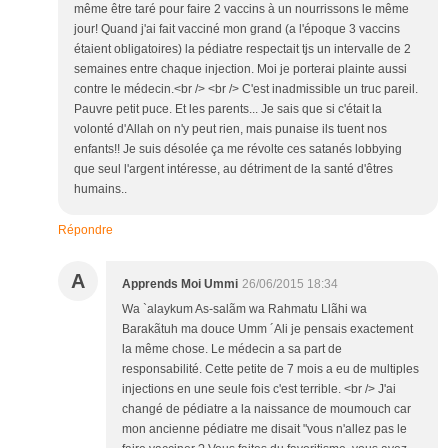
même être taré pour faire 2 vaccins à un nourrissons le même
jour! Quand j'ai fait vacciné mon grand (a l'époque 3 vaccins
étaient obligatoires) la pédiatre respectait tjs un intervalle de 2
semaines entre chaque injection. Moi je porterai plainte aussi
contre le médecin.<br /> <br /> C'est inadmissible un truc pareil.
Pauvre petit puce. Et les parents... Je sais que si c'était la
volonté d'Allah on n'y peut rien, mais punaise ils tuent nos
enfants!! Je suis désolée ça me révolte ces satanés lobbying
que seul l'argent intéresse, au détriment de la santé d'êtres
humains..
Répondre
A
Apprends Moi Ummi
26/06/2015 18:34
Wa `alaykum As-salãm wa Rahmatu Llãhi wa
Barakãtuh ma douce Umm ´Ali je pensais exactement
la même chose. Le médecin a sa part de
responsabilité. Cette petite de 7 mois a eu de multiples
injections en une seule fois c'est terrible. <br /> J'ai
changé de pédiatre a la naissance de moumouch car
mon ancienne pédiatre me disait "vous n'allez pas le