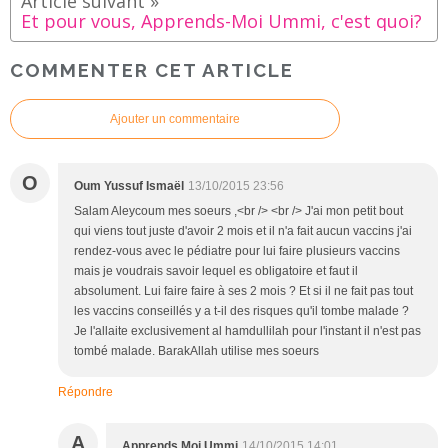
Et pour vous, Apprends-Moi Ummi, c'est quoi?
COMMENTER CET ARTICLE
Ajouter un commentaire
O
Oum Yussuf Ismaël
13/10/2015 23:56
Salam Aleycoum mes soeurs ,<br /> <br /> J'ai mon petit bout
qui viens tout juste d'avoir 2 mois et il n'a fait aucun vaccins j'ai
rendez-vous avec le pédiatre pour lui faire plusieurs vaccins
mais je voudrais savoir lequel es obligatoire et faut il
absolument. Lui faire faire à ses 2 mois ? Et si il ne fait pas tout
les vaccins conseillés y a t-il des risques qu'il tombe malade ?
Je l'allaite exclusivement al hamdullilah pour l'instant il n'est pas
tombé malade. BarakAllah utilise mes soeurs
Répondre
A
Apprends Moi Ummi
14/10/2015 14:01