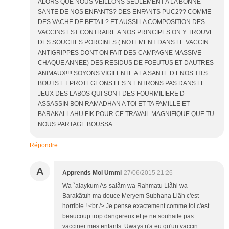
ALORS QUE NOUS VEILLONS SEULEMENT A LA BONNE
SANTE DE NOS ENFANTS? DES ENFANTS PUC2?? COMME
DES VACHE DE BETAIL? ET AUSSI LA COMPOSITION DES
VACCINS EST CONTRAIRE A NOS PRINCIPES ON Y TROUVE
DES SOUCHES PORCINES ( NOTEMENT DANS LE VACCIN
ANTIGRIPPES DONT ON FAIT DES CAMPAGNE MASSIVE
CHAQUE ANNEE) DES RESIDUS DE FOEUTUS ET DAUTRES
ANIMAUX!!!! SOYONS VIGILENTE A LA SANTE D ENOS TITS
BOUTS ET PROTEGEONS LES N ENTRONS PAS DANS LE
JEUX DES LABOS QUI SONT DES FOURMILIERE D
ASSASSIN BON RAMADHAN A TOI ET TA FAMILLE ET
BARAKALLAHU FIK POUR CE TRAVAIL MAGNIFIQUE QUE TU
NOUS PARTAGE BOUSSA
Répondre
A
Apprends Moi Ummi
27/06/2015 21:26
Wa `alaykum As-salãm wa Rahmatu Llãhi wa
Barakãtuh ma douce Meryem Subhana Llãh c'est
horrible ! <br /> Je pense exactement comme toi c'est
beaucoup trop dangereux et je ne souhaite pas
vacciner mes enfants. Uways n'a eu qu'un vaccin