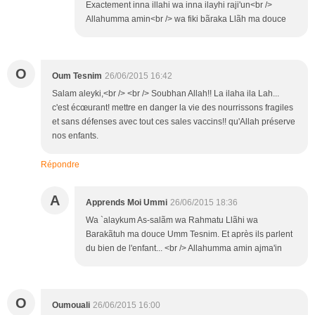
Exactement inna illahi wa inna ilayhi raji'un<br />
Allahumma amin<br /> wa fiki bãraka Llãh ma douce
O
Oum Tesnim
26/06/2015 16:42
Salam aleyki,<br /> <br /> Soubhan Allah!! La ilaha ila Lah...
c'est écœurant! mettre en danger la vie des nourrissons fragiles
et sans défenses avec tout ces sales vaccins!! qu'Allah préserve
nos enfants.
Répondre
A
Apprends Moi Ummi
26/06/2015 18:36
Wa `alaykum As-salãm wa Rahmatu Llãhi wa
Barakãtuh ma douce Umm Tesnim. Et après ils parlent
du bien de l'enfant... <br /> Allahumma amin ajma'in
O
Oumouali
26/06/2015 16:00