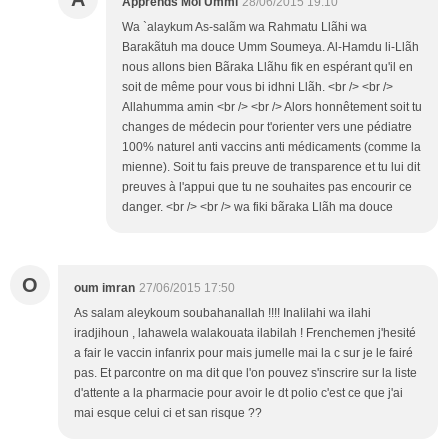
Apprends Moi Ummi
28/06/2015 19:10
Wa `alaykum As-salãm wa Rahmatu Llãhi wa
Barakãtuh ma douce Umm Soumeya. Al-Hamdu li-Llãh
nous allons bien Bãraka Llãhu fik en espérant qu'il en
soit de même pour vous bi idhni Llãh. <br /> <br />
Allahumma amin <br /> <br /> Alors honnêtement soit tu
changes de médecin pour t'orienter vers une pédiatre
100% naturel anti vaccins anti médicaments (comme la
mienne). Soit tu fais preuve de transparence et tu lui dit
preuves à l'appui que tu ne souhaites pas encourir ce
danger. <br /> <br /> wa fiki bãraka Llãh ma douce
O
oum imran
27/06/2015 17:50
As salam aleykoum soubahanallah !!!! Inalilahi wa ilahi
iradjihoun , lahawela walakouata ilabilah ! Frenchemen j'hesité
a fair le vaccin infanrix pour mais jumelle mai la c sur je le fairé
pas. Et parcontre on ma dit que l'on pouvez s'inscrire sur la liste
d'attente a la pharmacie pour avoir le dt polio c'est ce que j'ai
mai esque celui ci et san risque ??