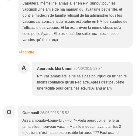
J'ajouterai même: ne jamais aller en PMI surtout pour les
vaccins!! Une amie de ma maman qui avait une petite fille, et
dont le médecin de famille refusait de lui administrer tous les
vaccins car conscient du risque, est partie en PMI persuadée de
l'efficacité des vaccins. Et lui est arrivée la même chose qu'à
cette petite Ayana. Elle est décédée suite aux injections de
vaccins qu'elle a reçu...
Répondre
A
Apprends Moi Ummi
26/06/2015 18:34
Pmi j'ai jamais été je ne sais pas pourquoi ça m'inspire
moins confiance qu'un Pediatre. Après c'est peut-être
une facilité pour certaines sœurs Allahu a'lam
O
Oumouali
26/06/2015 15:52
Assalamoualaykoum<br /> <br /> Voilà pourquoi je ne ferai
jamais leur nouveau vaccin. Mais le médecin ayant fait les 2
injections n'est il pas responsable lui aussi??? Faut quand