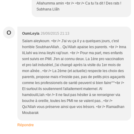
Allahumma amin <br /> <br /> Ca tu l'a dit ! Des rats !
Subhana Llãh
O
OumLeyla
26/06/2015 21:13
Salam aleykoum. <br /> J'ai vu ça il y a quelques jours, c'est
horrible SoubhanAllah... Qu'Allah apaise les parents. <br /> Inna
liLlahi wa inna ileyhi raji'oun. <br /> Pour ma part, mes enfants
sont suivis en PMI. J'en ai connu deux. La 1ère pro vaccination
et pro lait industriel, j'ai changé après la visite du 1er mois de
mon aînée...<br /> La 2ème (et actuelle) respecte les choix des
parents, propose mais n'insiste pas, pas de petits pics agaçants
comme les professionels de santé peuvent si bien faire^^<br />
Et surtout ils soutiennent l'allaitement maternel. Al
hamdouliLlah.<br /> Il ne faut pas hésiter à se renseigner via
bouche à oreille, toutes les PMI ne se valent pas...<br />
Qu'Allah vous préserve ainsi que vos trésors. <br /> Ramadhan
Moubarak
Répondre