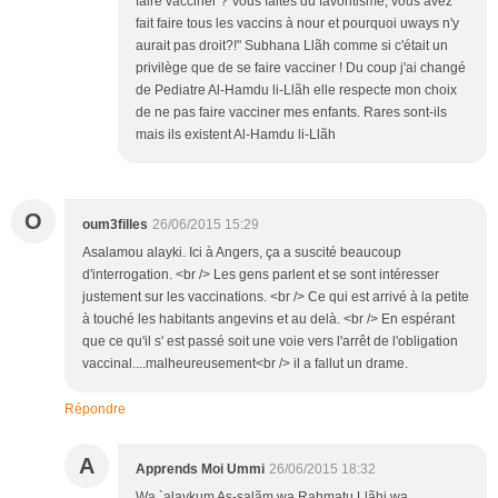
faire vacciner ? Vous faites du favoritisme, vous avez
fait faire tous les vaccins à nour et pourquoi uways n'y
aurait pas droit?!" Subhana Llãh comme si c'était un
privilège que de se faire vacciner ! Du coup j'ai changé
de Pediatre Al-Hamdu li-Llãh elle respecte mon choix
de ne pas faire vacciner mes enfants. Rares sont-ils
mais ils existent Al-Hamdu li-Llãh
O
oum3filles
26/06/2015 15:29
Asalamou alayki. Ici à Angers, ça a suscité beaucoup
d'interrogation. <br /> Les gens parlent et se sont intéresser
justement sur les vaccinations. <br /> Ce qui est arrivé à la petite
à touché les habitants angevins et au delà. <br /> En espérant
que ce qu'il s' est passé soit une voie vers l'arrêt de l'obligation
vaccinal....malheureusement<br /> il a fallut un drame.
Répondre
A
Apprends Moi Ummi
26/06/2015 18:32
Wa `alaykum As-salãm wa Rahmatu Llãhi wa