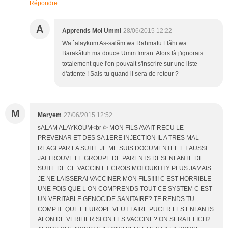
Répondre
A
Apprends Moi Ummi
28/06/2015 12:22
Wa `alaykum As-salãm wa Rahmatu Llãhi wa
Barakãtuh ma douce Umm Imran. Alors là j'ignorais
totalement que l'on pouvait s'inscrire sur une liste
d'attente ! Sais-tu quand il sera de retour ?
M
Meryem
27/06/2015 12:52
sALAM ALAYKOUM<br /> MON FILS AVAIT RECU LE
PREVENAR ET DES SA 1ERE INJECTION IL A TRES MAL
REAGI PAR LA SUITE JE ME SUIS DOCUMENTEE ET AUSSI
JAI TROUVE LE GROUPE DE PARENTS DESENFANTE DE
SUITE DE CE VACCIN ET CROIS MOI OUKHTY PLUS JAMAIS
JE NE LAISSERAI VACCINER MON FILS!!!!! C EST HORRIBLE
UNE FOIS QUE L ON COMPRENDS TOUT CE SYSTEM C EST
UN VERITABLE GENOCIDE SANITAIRE? TE RENDS TU
COMPTE QUE L EUROPE VEUT FAIRE PUCER LES ENFANTS
AFON DE VERIFIER SI ON LES VACCINE? ON SERAIT FICH2