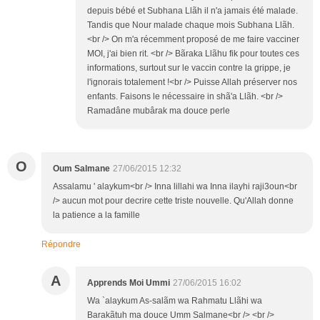
depuis bébé et Subhana Llãh il n'a jamais été malade.
Tandis que Nour malade chaque mois Subhana Llãh.
<br /> On m'a récemment proposé de me faire vacciner
MOI, j'ai bien rit. <br /> Bãraka Llãhu fik pour toutes ces
informations, surtout sur le vaccin contre la grippe, je
l'ignorais totalement !<br /> Puisse Allah préserver nos
enfants. Faisons le nécessaire in shã'a Llãh. <br />
Ramadâne mubârak ma douce perle
O
Oum Salmane
27/06/2015 12:32
Assalamu ' alaykum<br /> Inna lillahi wa Inna ilayhi raji3oun<br
/> aucun mot pour decrire cette triste nouvelle. Qu'Allah donne
la patience a la famille
Répondre
A
Apprends Moi Ummi
27/06/2015 16:02
Wa `alaykum As-salãm wa Rahmatu Llãhi wa
Barakãtuh ma douce Umm Salmane<br /> <br />