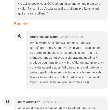
vie active petite Nour. Qu'Allah en fasse une femme pieuse.<br
/> Mon fils son truc c'est la vaisselle, profitons profitons avant
qu'ils ne se rebiffent ^^
Répondre
A
Apprends Moi Ummi
12/05/2014 21:29
Wa `alaykum As-salãm wa Rahmatu Llãhi wa
Barakãtuh Ummy Sophie!<br /> tu vois c'est justement
ce genre de choses que les enfants aiment : faire le
ménage, ranger, nettoyer, la vie pratique quoi!<br />
pratique pour tous ))<br /> <br /> Allahumma amin<br />
<br /> la vaisselle aussi fait partie d'une méthode de la
pédagogie Montessori<br /> tu peux le laisser faire<br
/> et ça lui montrera qu'il faut participer aux tâches du
foyer, il aidera sa future épouse comme ca ))
U
umm AbdouLah
12/05/2014 17:27
As salemaliqum wa rahmatulLahi wa barekhethuhu..<br />