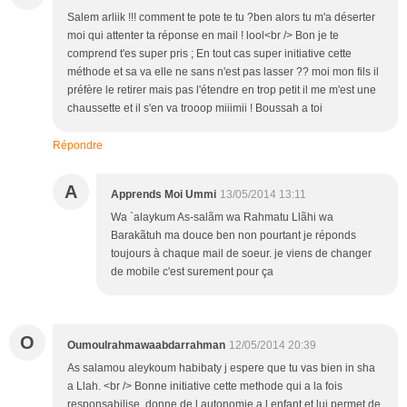
Salem arliik !!! comment te pote te tu ?ben alors tu m'a déserter
moi qui attenter ta réponse en mail ! lool<br /> Bon je te
comprend t'es super pris ; En tout cas super initiative cette
méthode et sa va elle ne sans n'est pas lasser ?? moi mon fils il
préfère le retirer mais pas l'étendre en trop petit il me m'est une
chaussette et il s'en va trooop miiimii ! Boussah a toi
Répondre
A
Apprends Moi Ummi
13/05/2014 13:11
Wa `alaykum As-salãm wa Rahmatu Llãhi wa
Barakãtuh ma douce ben non pourtant je réponds
toujours à chaque mail de soeur. je viens de changer
de mobile c'est surement pour ça
O
Oumoulrahmawaabdarrahman
12/05/2014 20:39
As salamou aleykoum habibaty j espere que tu vas bien in sha
a Llah. <br /> Bonne initiative cette methode qui a la fois
responsabilise, donne de l autonomie a l enfant et lui permet de