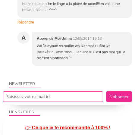
hummmm etendre le linge a la place de ummi!!!en voila une
brillante idee lol ^^^^
Répondre
A
Apprends Moi Ummi
12/05/2014 19:13
Wa `alaykum As-salãm wa Rahmatu Llãhi wa
Barakãtuh Umm 'Abdu Llah!<br /> C'est pas moi qui l'a
dit c'est Montessori ^^
NEWSLETTER
LIENS UTILES
👉
Ce que je te recommande à 100% !