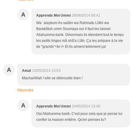
A
Apprends Moi Ummi
28/06/2014 00:41
Wa `alaykum As-salãm wa Rahmatu Llãhi wa
Barakãtuh umm Soumaya oui il faut les laisser
Allahumma barik. Désormais ils étendent tout le temps
les petits linges mã shã'a Llãh. Ça les prépare à la vie
de "grands"<br /> Et ils aiment tellement ça!
A
Amal
15/05/2014 13:53
MachaAlllah ! elle se débrouille bien !
Répondre
A
Apprends Moi Ummi
24/05/2014 23:40
Oui Allahumma barik. C'est pour cela que je pense lui
confier la maison entière. Qu'en penses tu?