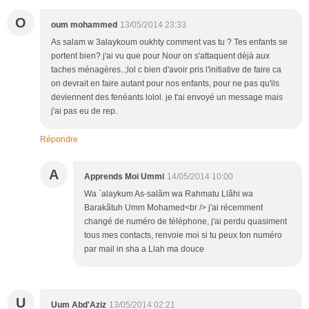
O
oum mohammed
13/05/2014 23:33
As salam w 3alaykoum oukhty comment vas tu ? Tes enfants se
portent bien? j'ai vu que pour Nour on s'attaquent dèjà aux
taches ménagères..;lol c bien d'avoir pris l'initiative de faire ca
on devrait en faire autant pour nos enfants, pour ne pas qu'ils
deviennent des fenéants lolol. je t'ai envoyé un message mais
j'ai pas eu de rep.
Répondre
A
Apprends Moi Ummi
14/05/2014 10:00
Wa `alaykum As-salãm wa Rahmatu Llãhi wa
Barakãtuh Umm Mohamed<br /> j'ai récemment
changé de numéro de téléphone, j'ai perdu quasiment
tous mes contacts, renvoie moi si tu peux ton numéro
par mail in sha a Llah ma douce
U
Uum Abd'Aziz
13/05/2014 02:21