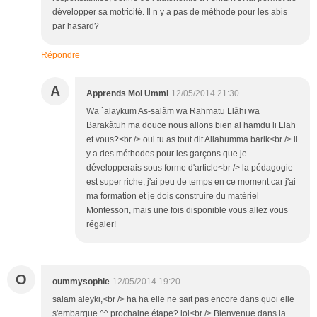
développer sa motricité. Il n y a pas de méthode pour les abis
par hasard?
Répondre
A
Apprends Moi Ummi
12/05/2014 21:30
Wa `alaykum As-salãm wa Rahmatu Llãhi wa
Barakãtuh ma douce nous allons bien al hamdu li Llah
et vous?<br /> oui tu as tout dit Allahumma barik<br /> il
y a des méthodes pour les garçons que je
développerais sous forme d'article<br /> la pédagogie
est super riche, j'ai peu de temps en ce moment car j'ai
ma formation et je dois construire du matériel
Montessori, mais une fois disponible vous allez vous
régaler!
O
oummysophie
12/05/2014 19:20
salam aleyki,<br /> ha ha elle ne sait pas encore dans quoi elle
s'embarque ^^ prochaine étape? lol<br /> Bienvenue dans la