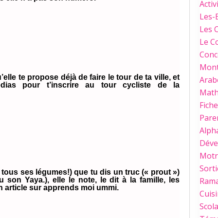
Activ
Les-
Les 
Le C
Conc
Mont
le te propose déjà de faire le tour de ta ville, et
Arab
dias pour t’inscrire au tour cycliste de la
Mat
Fich
Paren
Alph
Déve
Motri
Sorti
 tous ses légumes!) que tu dis un truc (« prout »)
u son Yaya.), elle le note, le dit à la famille, les
Ram
un article sur apprends moi ummi.
Cuis
Scola