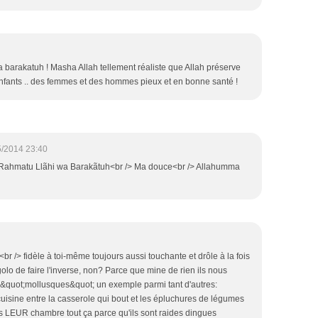
barakatuh ! Masha Allah tellement réaliste que Allah préserve
 enfants .. des femmes et des hommes pieux et en bonne santé !
5/2014 23:40
Rahmatu Llãhi wa Barakãtuh<br /> Ma douce<br /> Allahumma
br /> fidèle à toi-même toujours aussi touchante et drôle à la fois
olo de faire l'inverse, non? Parce que mine de rien ils nous
 &quot;mollusques&quot; un exemple parmi tant d'autres:
 cuisine entre la casserole qui bout et les épluchures de légumes
ns LEUR chambre tout ça parce qu'ils sont raides dingues