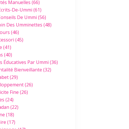
ités Manuelles
(66)
Ecrits-De-Ummi
(61)
Conseils De Ummi
(56)
oin Des Umminettes
(48)
ours
(46)
essori
(45)
e
(41)
hs
(40)
es Éducatives Par Ummi
(36)
talité Bienveillante
(32)
abet
(29)
loppement
(26)
cite Fine
(26)
es
(24)
adan
(22)
ine
(18)
ire
(17)