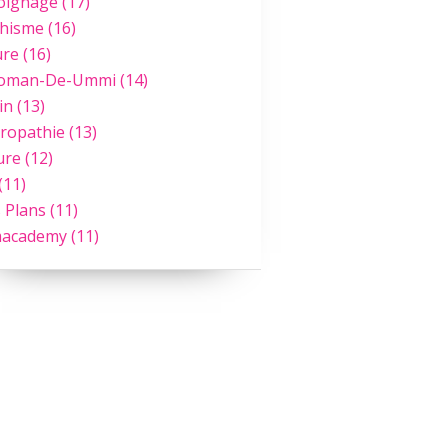
oignage
(17)
hisme
(16)
ure
(16)
Roman-De-Ummi
(14)
in
(13)
ropathie
(13)
ure
(12)
(11)
 Plans
(11)
academy
(11)