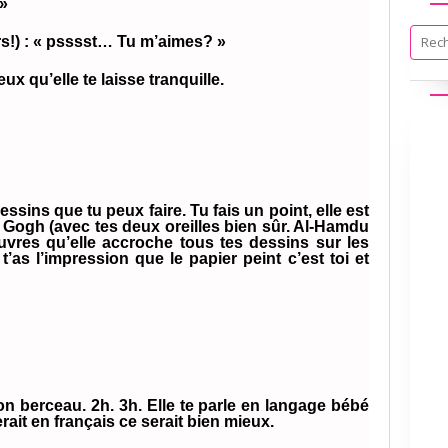
 »
ors!) : « psssst… Tu m’aimes? »
eux qu’elle te laisse tranquille.
ssins que tu peux faire. Tu fais un point, elle est
n Gogh (avec tes deux oreilles bien sûr. Al-Hamdu
 œuvres qu’elle accroche tous tes dessins sur les
’as l’impression que le papier peint c’est toi et
 berceau. 2h. 3h. Elle te parle en langage bébé
rait en français ce serait bien mieux.