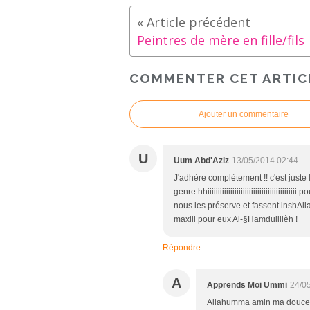
Peintres de mère en fille/fils
COMMENTER CET ARTIC
Ajouter un commentaire
U
Uum Abd'Aziz
13/05/2014 02:44
J'adhère complètement !! c'est juste 
genre hhiiiiiiiiiiiiiiiiiiiiiiiiiiiiiiiiiiii
nous les préserve et fassent inshAlla
maxiii pour eux Al-§Hamdullilèh !
Répondre
A
Apprends Moi Ummi
24/0
Allahumma amin ma douce