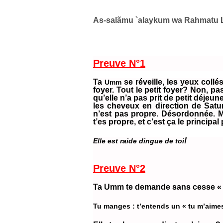
As-salãmu `alaykum wa Rahmatu L
Preuve N°1
Ta
se réveille, les yeux collés
Umm
foyer. Tout le petit foyer? Non, pa
qu’elle n’a pas prit de petit déjeune
les cheveux en direction de Saturn
n’est pas propre. Désordonnée. M
t’es propre, et c’est ça le principal 
!
Elle est raide dingue de toi
Preuve N°2
Ta Umm te demande sans cesse « 
Tu manges : t’entends un « tu m’aime