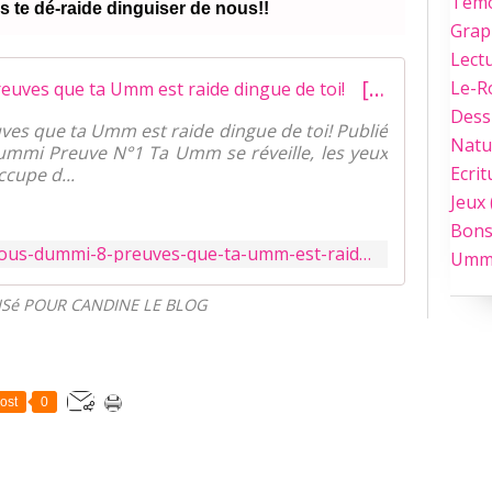
Tém
 te dé-raide dinguiser de nous!!
Grap
Lect
[Les rendez-vous d'Ummi] 8 preuves que ta Umm est raide dingue de toi!
Le-
Dess
es que ta Umm est raide dingue de toi! Publié
Natu
mi Preuve N°1 Ta Umm se réveille, les yeux
Ecrit
occupe d...
Jeux
Bons
http://candine.net/les-rendez-vous-dummi-8-preuves-que-ta-umm-est-raide-dingue-de-toi/
Umm
ISé POUR CANDINE LE BLOG
ost
0