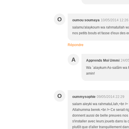
O
oumou soumaya
10/05/2014 12:26
salamu'alaykoum wa rahmatullah wa 
nos petits bouts et fasse d'eux des
Répondre
A
Apprends Moi Ummi
24/0
Wa `alaykum As-salãm wa 
amin!
O
oummysophie
09/05/2014 22:29
salam aleyki wa rahmatuLlah,<br /> <
Allahumma berek.<br /> Ce serait rig
donnent aussi de belle preuves nos
s'installer avec leurs jouets dans la
plutôt que d'aller tranquillement da