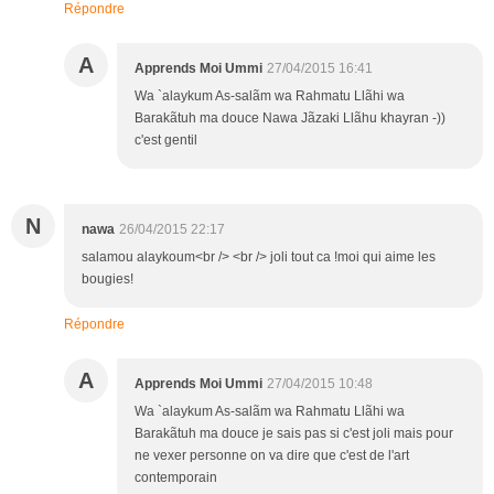
Répondre
A
Apprends Moi Ummi
27/04/2015 16:41
Wa `alaykum As-salãm wa Rahmatu Llãhi wa
Barakãtuh ma douce Nawa Jãzaki Llãhu khayran -))
c'est gentil
N
nawa
26/04/2015 22:17
salamou alaykoum<br /> <br /> joli tout ca !moi qui aime les
bougies!
Répondre
A
Apprends Moi Ummi
27/04/2015 10:48
Wa `alaykum As-salãm wa Rahmatu Llãhi wa
Barakãtuh ma douce je sais pas si c'est joli mais pour
ne vexer personne on va dire que c'est de l'art
contemporain