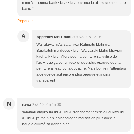
mimi Allahouma barik <br /> <br /> dis moi tu utilise une peinture
basic ?
Répondre
A
Apprends Moi Ummi
30/04/2015 12:18
Wa `alaykum As-salãm wa Rahmatu Llãhi wa
Barakãtuh ma douce <br /> Wa Jãzaki Llãhu khayran
kadhalik <br /> Alors pour la peinture j'ai utilisé de
l'acrylique ça tient mieux et c'est plus opaque que la
peinture à l'eau ou la gouache. Mais bon je m'attendais
à ce que ce soit encore plus opaque et moins
transparent
N
nawa
27/04/2015 15:08
salamou alaykoum<br /> <br /> franchement c'est joli oukhty<br
/> <br /> j'aime bien les bricolages maison,en plus avec la
bougie allumé sa donne bien