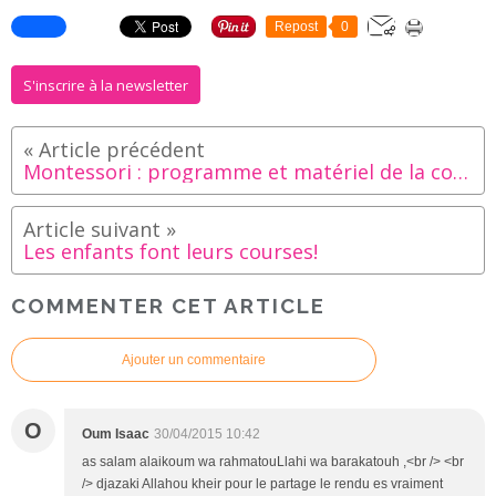
Repost
0
S'inscrire à la newsletter
Montessori : programme et matériel de la communauté enfantine
Les enfants font leurs courses!
COMMENTER CET ARTICLE
Ajouter un commentaire
O
Oum Isaac
30/04/2015 10:42
as salam alaikoum wa rahmatouLlahi wa barakatouh ,<br /> <br
/> djazaki Allahou kheir pour le partage le rendu es vraiment