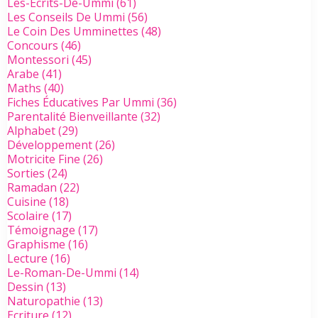
Les-Ecrits-De-Ummi
(61)
Les Conseils De Ummi
(56)
Le Coin Des Umminettes
(48)
Concours
(46)
Montessori
(45)
Arabe
(41)
Maths
(40)
Fiches Éducatives Par Ummi
(36)
Parentalité Bienveillante
(32)
Alphabet
(29)
Développement
(26)
Motricite Fine
(26)
Sorties
(24)
Ramadan
(22)
Cuisine
(18)
Scolaire
(17)
Témoignage
(17)
Graphisme
(16)
Lecture
(16)
Le-Roman-De-Ummi
(14)
Dessin
(13)
Naturopathie
(13)
Ecriture
(12)