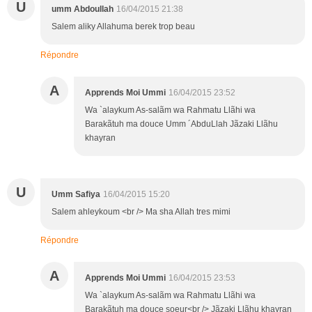
U
umm Abdoullah
16/04/2015 21:38
Salem aliky Allahuma berek trop beau
Répondre
A
Apprends Moi Ummi
16/04/2015 23:52
Wa `alaykum As-salãm wa Rahmatu Llãhi wa
Barakãtuh ma douce Umm ´AbduLlah Jãzaki Llãhu
khayran
U
Umm Safiya
16/04/2015 15:20
Salem ahleykoum <br /> Ma sha Allah tres mimi
Répondre
A
Apprends Moi Ummi
16/04/2015 23:53
Wa `alaykum As-salãm wa Rahmatu Llãhi wa
Barakãtuh ma douce soeur<br /> Jãzaki Llãhu khayran