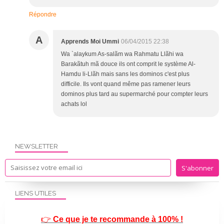
Répondre
A
Apprends Moi Ummi
06/04/2015 22:38
Wa `alaykum As-salãm wa Rahmatu Llãhi wa
Barakãtuh mã douce ils ont comprit le système Al-
Hamdu li-Llãh mais sans les dominos c'est plus
difficile. Ils vont quand même pas ramener leurs
dominos plus tard au supermarché pour compter leurs
achats lol
NEWSLETTER
LIENS UTILES
👉
Ce que je te recommande à 100% !