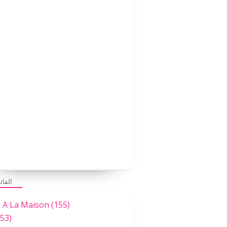
القائ
e A La Maison
(155)
53)