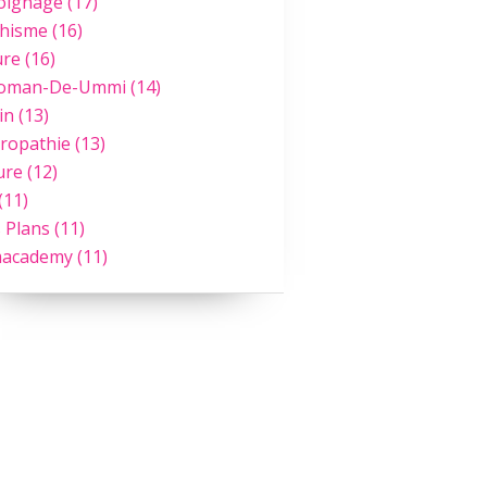
oignage
(17)
hisme
(16)
ure
(16)
Roman-De-Ummi
(14)
in
(13)
ropathie
(13)
ure
(12)
(11)
 Plans
(11)
academy
(11)