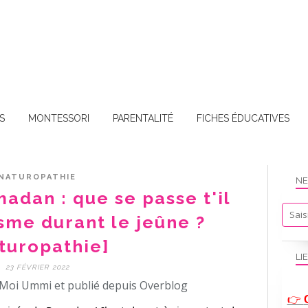
S
MONTESSORI
PARENTALITÉ
FICHES ÉDUCATIVES
NATUROPATHIE
NE
adan : que se passe t'il
sme durant le jeûne ?
turopathie]
LI
23 FÉVRIER 2022
Moi Ummi et publié depuis Overblog
👉