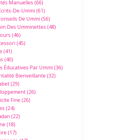
ités Manuelles
(66)
Ecrits-De-Ummi
(61)
Conseils De Ummi
(56)
oin Des Umminettes
(48)
ours
(46)
essori
(45)
e
(41)
hs
(40)
es Éducatives Par Ummi
(36)
talité Bienveillante
(32)
abet
(29)
loppement
(26)
cite Fine
(26)
es
(24)
adan
(22)
ine
(18)
ire
(17)