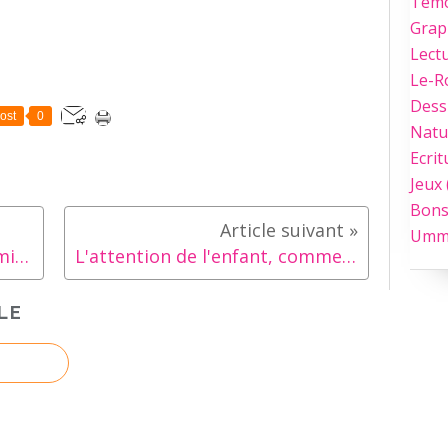
Tém
Grap
Lect
Le-
Dess
ost
0
Natu
Ecrit
Jeux
Bons
Umm
Comment favoriser l'autonomie de mon enfants en 3 étapes ?
L'attention de l'enfant, comment ça fonctionne ? [Les 4 boutons de la lampe d'attention]
LE