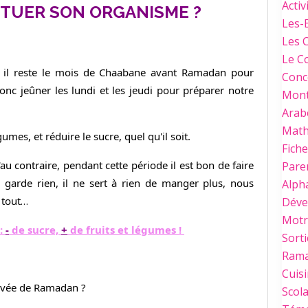
Activ
TUER SON ORGANISME ?
Les-
Les 
Le C
il reste le mois de Chaabane avant Ramadan pour
Conc
nc jeûner les lundi et les jeudi pour préparer notre
Mont
Arab
Mat
égumes, et réduire le sucre, quel qu'il soit.
Fich
u contraire, pendant cette période il est bon de faire
Paren
e garde rien, il ne sert à rien de manger plus, nous
Alph
 tout
…
Déve
Motri
 :
-
de sucre,
+
de fruits et légumes !
Sorti
Ram
Cuis
rivée de Ramadan ?
Scola