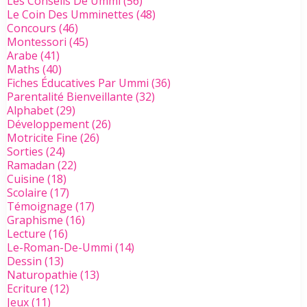
Les Conseils De Ummi
(56)
Le Coin Des Umminettes
(48)
Concours
(46)
Montessori
(45)
Arabe
(41)
Maths
(40)
Fiches Éducatives Par Ummi
(36)
Parentalité Bienveillante
(32)
Alphabet
(29)
Développement
(26)
Motricite Fine
(26)
Sorties
(24)
Ramadan
(22)
Cuisine
(18)
Scolaire
(17)
Témoignage
(17)
Graphisme
(16)
Lecture
(16)
Le-Roman-De-Ummi
(14)
Dessin
(13)
Naturopathie
(13)
Ecriture
(12)
Jeux
(11)