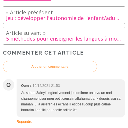
Jeu : développer l'autonomie de l'enfant/adulte de façon ludique [TSA, TDAH, HPI, ALZHEIMER...]
5 méthodes pour enseigner les langues à mon enfant
COMMENTER CET ARTICLE
Ajouter un commentaire
O
Oum z
19/12/2021 21:53
As salam 3aleyki egfectivement je confirme on a vu un reel
changement sur mon petit coussin allahuma barik depuis ssu sa
maman lui a arrerer les ecrans il est beaucoup plus calme
baaraka llah fiki pour cette article 🌺
Répondre