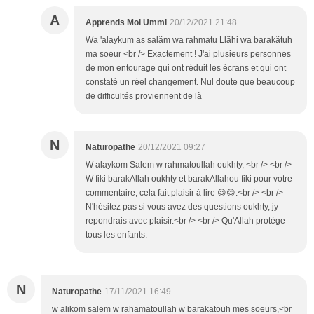
A
Apprends Moi Ummi
20/12/2021 21:48
Wa 'alaykum as salãm wa rahmatu Llãhi wa barakãtuh
ma soeur <br /> Exactement ! J'ai plusieurs personnes
de mon entourage qui ont réduit les écrans et qui ont
constaté un réel changement. Nul doute que beaucoup
de difficultés proviennent de là
N
Naturopathe
20/12/2021 09:27
W alaykom Salem w rahmatoullah oukhty, <br /> <br />
W fiki barakAllah oukhty et barakAllahou fiki pour votre
commentaire, cela fait plaisir à lire 😉😊.<br /> <br />
N'hésitez pas si vous avez des questions oukhty, jy
repondrais avec plaisir.<br /> <br /> Qu'Allah protège
tous les enfants.
N
Naturopathe
17/11/2021 16:49
w alikom salem w rahamatoullah w barakatouh mes soeurs,<br