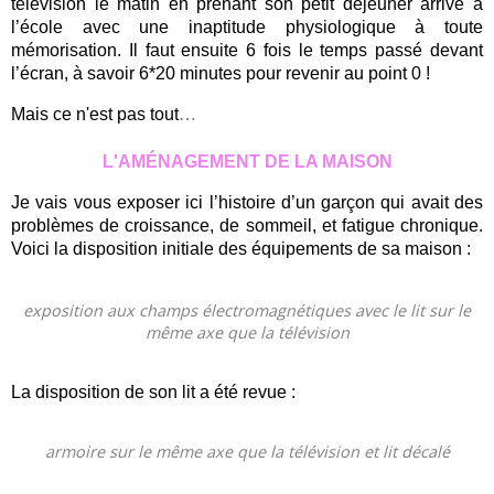
télévision le matin en prenant son petit déjeuner arrive à
l’école avec une inaptitude physiologique à toute
mémorisation. Il faut ensuite 6 fois le temps passé devant
l’écran, à savoir 6*20 minutes pour revenir au point 0 !
Mais ce n'est pas tout
…
L'AMÉNAGEMENT DE LA MAISON
Je vais vous exposer ici l’histoire d’un garçon qui avait des
problèmes de croissance, de sommeil, et fatigue chronique.
Voici la disposition initiale des équipements de sa maison :
exposition aux champs électromagnétiques avec le lit sur le
même axe que la télévision
La disposition de son lit a été revue :
armoire sur le même axe que la télévision et lit décalé