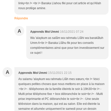
linky<br /> <br /> Baraka Llahou fiki pour cet article et qu'Allah
nous protège amine.
Répondre
A
Apprends Moi Ummi
16/11/2021 07:24
Wa 'alaykum as salãm wa rahmatu Llãhi wa barakãtuh
Umm A<br /> Baraka Llãhu fik pour tes conseils
complémentaires ainsi que pour ton investissement sur
ce sujet !
A
Apprends Moi Ummi
15/11/2021 22:15
As salamu 'alaykum wa rahmatu Llâh mes sœurs,<br /> Voici
quelques petites choses que nous mettons en place à la maison
:<br /> - téléphones de la famille éteints le soir à 19h30<br /> -
Multi prise téléphone fixe + box débranchée le soir<br /> - Multi
prise imprimante et PC débranchée le soir<br /> - Une seule
télévision dans la maison, qui est au salon. Elle est éteinte la
semaine et allumée uniquement le samedi pour un dessin