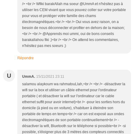
/> <br /> Wfiki barakAllah ma soeur @UmmA et n'hésitez pas à
utiliser les CEM vivant que vous pouvez coller sur votre portable
pour vous et protéger votre famille des chams
électromagnétiques.<br /> <br /> Oui vous avez raison, on a
besoin de nous déconnecter et profiter en dehors de la maison;
<br /> <br /> @Apprends moi ummi, oui de bons conseils
barakallahou fiki ;)<br /> <br /> On attend les commentaires,
n'hésitez pas mes soeurs ;)
Répondre
U
UmmA.
15/11/2021 23:11
salamou alaykoum wa rahmatouLlah,<br /> <br /> -désactiver la
wifi sur la box et utiliser un câble ethernet pour l'ordinateur
portable ( et désactiver la wifi sur l'ordinateur car le cable
ethernet suffit pour avoir internet)<br /> -pour les sorties hors du
domicile (à pied ou en voiture), s'habituer à éteindre son
portable de temps en temps<br /> car on est exposé aux ondes
électromagnétiques de son portable continuellement<br /> -
désactiver la wifi, Bluetooth sur le téléphone si possible<br /> -si
possible, s'éloigner plus de 3 mètres des compteurs connectés