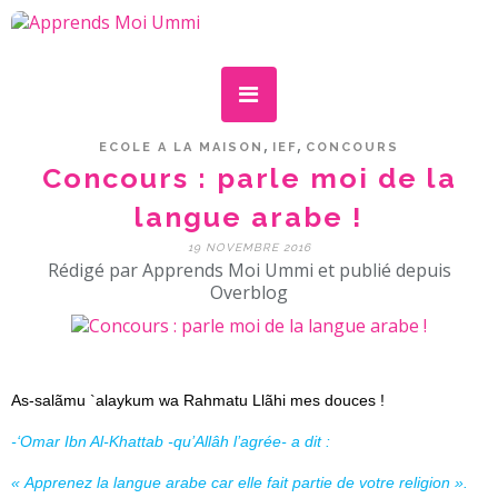
,
,
ECOLE A LA MAISON
IEF
CONCOURS
Concours : parle moi de la
langue arabe !
19 NOVEMBRE 2016
Rédigé par Apprends Moi Ummi et publié depuis
Overblog
As-salãmu `alaykum wa Rahmatu Llãhi mes douces !
-‘Omar Ibn Al-Khattab -
qu’Allâh l’agrée
- a dit :
« Apprenez la langue arabe car elle fait partie de votre religion ».