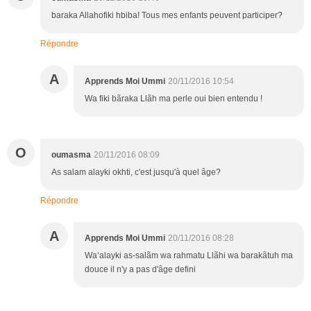
baraka Allahofiki hbiba! Tous mes enfants peuvent participer?
Répondre
A
Apprends Moi Ummi
20/11/2016 10:54
Wa fiki bãraka Llãh ma perle oui bien entendu !
O
oumasma
20/11/2016 08:09
As salam alayki okhti, c'est jusqu'à quel âge?
Répondre
A
Apprends Moi Ummi
20/11/2016 08:28
Wa‘alayki as-salãm wa rahmatu Llãhi wa barakãtuh ma
douce il n'y a pas d'âge defini