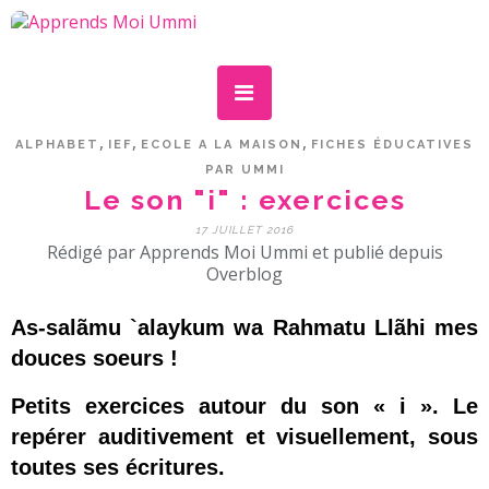
,
,
,
ALPHABET
IEF
ECOLE A LA MAISON
FICHES ÉDUCATIVES
PAR UMMI
Le son "i" : exercices
17 JUILLET 2016
Rédigé par Apprends Moi Ummi et publié depuis
Overblog
As-salãmu `alaykum wa Rahmatu Llãhi mes
douces soeurs !
Petits exercices autour du son « i ». Le
repérer auditivement et visuellement, sous
toutes ses écritures.