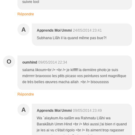
suivre lool
Répondre
A
Apprends Moi Ummi
24/05/2014 23:41
Subhana Llãh il la quand même pas bue?!
O
oumhind
09/05/2014 22:34
salama likoum<br /> <br /> je kifffff la dernière photo je suis
mdrrrrrr bravoooo les ptits picaso vos peintures sont magnifique
de très belles œuvres macha allah .<br /> bisousssss
Répondre
A
Apprends Moi Ummi
09/05/2014 23:49
Wa `alaykum As-salãm wa Rahmatu Llãhi wa
Barakãtuh Umm Hind <br /> Moi aussi j'ai bien ri quand
je les ai vu c'était rigolo <br /> Ils aiment trop ragasser