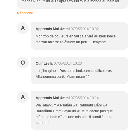
machaAllah ^^<br /> Et après zouuu tout le monde au bain lol
Répondre
A
Apprends Moi Ummi
07/05/2014 10:32
Mdr trop de couleurs en fait ça a viré au bleu foncé
marron bizarre ils étaient un peu... Effrayants!
O
OumLeyla
07/05/2014 10:23
Lol j'imagine... Des petits loukoums multicolores
Allahoumma barik. Miam miam ^^
A
Apprends Moi Ummi
07/05/2014 10:14
Wa `alaykum As-salãm wa Rahmatu Llãhi wa
Barakãtuh Umm Leyla<br /> Je te cache pas que
même le bain c'était une mission. Il aurait fallu un
karcher!