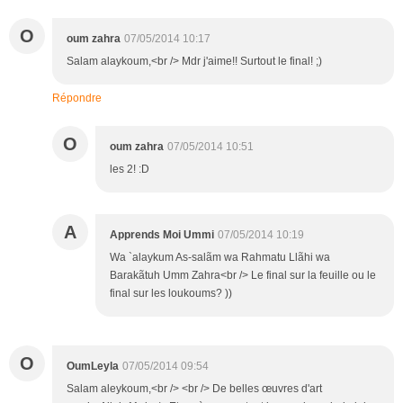
O
oum zahra
07/05/2014 10:17
Salam alaykoum,<br /> Mdr j'aime!! Surtout le final! ;)
Répondre
O
oum zahra
07/05/2014 10:51
les 2! :D
A
Apprends Moi Ummi
07/05/2014 10:19
Wa `alaykum As-salãm wa Rahmatu Llãhi wa
Barakãtuh Umm Zahra<br /> Le final sur la feuille ou le
final sur les loukoums? ))
O
OumLeyla
07/05/2014 09:54
Salam aleykoum,<br /> <br /> De belles œuvres d'art