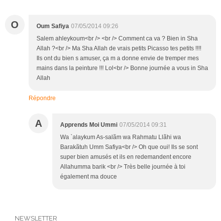
O
Oum Safiya
07/05/2014 09:26
Salem ahleykoum<br /> <br /> Comment ca va ? Bien in Sha
Allah ?<br /> Ma Sha Allah de vrais petits Picasso tes petits !!!!
Ils ont du bien s amuser, ça m a donne envie de tremper mes
mains dans la peinture !!! Lol<br /> Bonne journée a vous in Sha
Allah
Répondre
A
Apprends Moi Ummi
07/05/2014 09:31
Wa `alaykum As-salãm wa Rahmatu Llãhi wa
Barakãtuh Umm Safiya<br /> Oh que oui! Ils se sont
super bien amusés et ils en redemandent encore
Allahumma barik <br /> Très belle journée à toi
également ma douce
NEWSLETTER