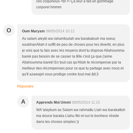
ces coquinous <br /> Ça leur a fait un gommage
corporel hmmm
O
Oum Maryam
08/05/2014 10:12
As salam aleyki wa rahamtoulah wa barakatouh ma soeur,
soubhanAllah il suffit de peu de choses pour les divertir, en plus
je vois que tu fais avec les moyens dont tu dispose Allahoumma
barek pas besoin de se casser la tête c'est ça que j'aime
Allahoumma barek! En tout cas qu'Allah te récompense par la
meilleur des récompenses pour ce que tu partage avec nous et
qu'Il azawajel vous protège contre tout mal &lt;3
Répondre
A
Apprends Moi Ummi
08/05/2014 11:15
WA 'alaykum as Salam wa rahmattu Llah wa barakattuh
ma douce baraka Llahu fiki et oui le bonheur réside
dans les choses simples ))