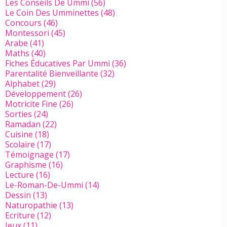
Les Conseils De Ummi
(56)
Le Coin Des Umminettes
(48)
Concours
(46)
Montessori
(45)
Arabe
(41)
Maths
(40)
Fiches Éducatives Par Ummi
(36)
Parentalité Bienveillante
(32)
Alphabet
(29)
Développement
(26)
Motricite Fine
(26)
Sorties
(24)
Ramadan
(22)
Cuisine
(18)
Scolaire
(17)
Témoignage
(17)
Graphisme
(16)
Lecture
(16)
Le-Roman-De-Ummi
(14)
Dessin
(13)
Naturopathie
(13)
Ecriture
(12)
Jeux
(11)