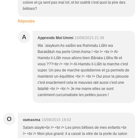
colore et ça sent pas mal lol; et toi oukhti c'est quoi la pire des
bétises?
Répondre
A
Apprends Moi Ummi
10/08/2015 21:38
Wa `alaykum As-salãm wa Rahmatu Llãhi wa
Barakãtuh ma perle Umm Asma ! <br /> <br /> Al-
Hamdu li-Llãh nous allons bien Bãraka Llãhu fik et
vous ???<br /> <br /> Al-Hamdu li-Llãh la marche c'est
super. Un peu de marche quotidienne et ça permets de
maintenir un équilibre <br /> <br /> Oui pour la jalousie
c'est exactement cela le mauvais œil aussi c'est une
fatalité <br /> <br /> Je me marre elles se sont
carrément curcumatisée les petites puces !
O
oumasma
10/08/2015 18:02
Salam alayki<br /> <br /> Les pires bêtises de mes enfants:<br
/> <br /> Mon plus grand: il a cassé la vitre de la porte du salon