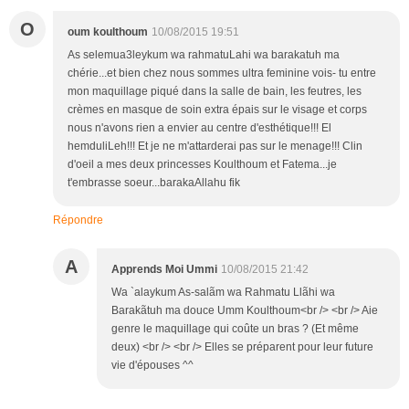
O
oum koulthoum
10/08/2015 19:51
As selemua3leykum wa rahmatuLahi wa barakatuh ma
chérie...et bien chez nous sommes ultra feminine vois- tu entre
mon maquillage piqué dans la salle de bain, les feutres, les
crèmes en masque de soin extra épais sur le visage et corps
nous n'avons rien a envier au centre d'esthétique!!! El
hemduliLeh!!! Et je ne m'attarderai pas sur le menage!!! Clin
d'oeil a mes deux princesses Koulthoum et Fatema...je
t'embrasse soeur...barakaAllahu fik
Répondre
A
Apprends Moi Ummi
10/08/2015 21:42
Wa `alaykum As-salãm wa Rahmatu Llãhi wa
Barakãtuh ma douce Umm Koulthoum<br /> <br /> Aie
genre le maquillage qui coûte un bras ? (Et même
deux) <br /> <br /> Elles se préparent pour leur future
vie d'épouses ^^