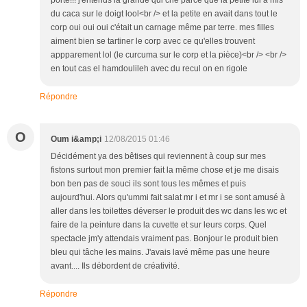
porte!!! j'entends la grande qui crie parce que la petite lui a mis
du caca sur le doigt lool<br /> et la petite en avait dans tout le
corp oui oui oui c'était un carnage même par terre. mes filles
aiment bien se tartiner le corp avec ce qu'elles trouvent
appparement lol (le curcuma sur le corp et la pièce)<br /> <br />
en tout cas el hamdoulileh avec du recul on en rigole
Répondre
O
Oum i&amp;i
12/08/2015 01:46
Décidément ya des bêtises qui reviennent à coup sur mes
fistons surtout mon premier fait la même chose et je me disais
bon ben pas de souci ils sont tous les mêmes et puis
aujourd'hui. Alors qu'ummi fait salat mr i et mr i se sont amusé à
aller dans les toilettes déverser le produit des wc dans les wc et
faire de la peinture dans la cuvette et sur leurs corps. Quel
spectacle jm'y attendais vraiment pas. Bonjour le produit bien
bleu qui tâche les mains. J'avais lavé même pas une heure
avant.... Ils débordent de créativité.
Répondre