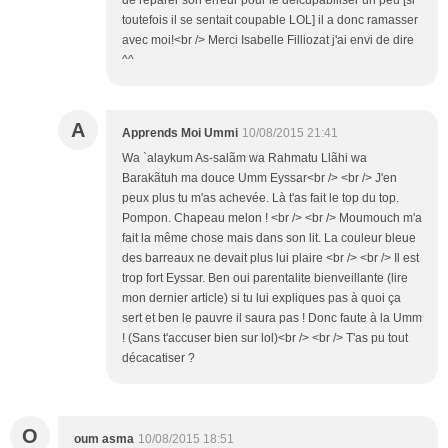
de réparer son erreur pour le delcupabiliser un peu [si
toutefois il se sentait coupable LOL] il a donc ramasser
avec moi!<br /> Merci Isabelle Filliozat j'ai envi de dire
^^
A
Apprends Moi Ummi
10/08/2015 21:41
Wa `alaykum As-salãm wa Rahmatu Llãhi wa
Barakãtuh ma douce Umm Eyssar<br /> <br /> J'en
peux plus tu m'as achevée. Là t'as fait le top du top.
Pompon. Chapeau melon ! <br /> <br /> Moumouch m'a
fait la même chose mais dans son lit. La couleur bleue
des barreaux ne devait plus lui plaire <br /> <br /> Il est
trop fort Eyssar. Ben oui parentalite bienveillante (lire
mon dernier article) si tu lui expliques pas à quoi ça
sert et ben le pauvre il saura pas ! Donc faute à la Umm
! (Sans t'accuser bien sur lol)<br /> <br /> T'as pu tout
décacatiser ?
O
oum asma
10/08/2015 18:51