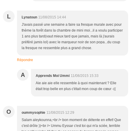
L
Lynatoun
11/08/2015 14:44
J'avais passé une semaine a faire sa fresque murale avec pour
thème la forêt dans la chambre de mini moi...il a voulu participer
1 ans plus tard(vaut mieux tard que jamais, mais là j'aurais
préféré jamis lol) avec le marqueur noir de son popa...du coup
la fresque ne ressemble plus a grand chose.
Répondre
A
Apprends Moi Ummi
11/08/2015 15:33
Aie aie aie elle ressemble à quoi maintenant ? Elle
était trop belle en plus c'était mon coup de cœur -((
O
oummysophie
11/08/2015 12:29
Salam aleykounna,<br /> bon moment de détente en effet! Que
c'est drôle ))<br /> Ummu Eyssar c'est toi qui m'a sciée, terrible