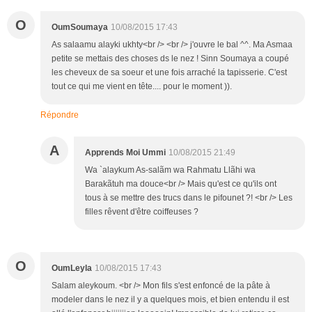
O
OumSoumaya
10/08/2015 17:43
As salaamu alayki ukhty<br /> <br /> j'ouvre le bal ^^. Ma Asmaa
petite se mettais des choses ds le nez ! Sinn Soumaya a coupé
les cheveux de sa soeur et une fois arraché la tapisserie. C'est
tout ce qui me vient en tête.... pour le moment )).
Répondre
A
Apprends Moi Ummi
10/08/2015 21:49
Wa `alaykum As-salãm wa Rahmatu Llãhi wa
Barakãtuh ma douce<br /> Mais qu'est ce qu'ils ont
tous à se mettre des trucs dans le pifounet ?! <br /> Les
filles rêvent d'être coiffeuses ?
O
OumLeyla
10/08/2015 17:43
Salam aleykoum. <br /> Mon fils s'est enfoncé de la pâte à
modeler dans le nez il y a quelques mois, et bien entendu il est