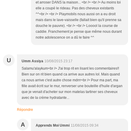
et arroser DANS la maison... <br /> <br /> Au moins toi
elle a coupé le rideau. Pas des cheveux existants
^^<br /> <br /> Playmobils nous aussi on a eu droit
mais dans le lave-vaisselle (fallait bien qu'il prenne sa
douche le pauvre). <br /> <br /> Looool la course de
caddie. Franchement je pense que même nous durant
notre adolescence on a dû le faire ^^
U
Umm Assiya
10/08/2015 23:17
Salamu'alaykum<br /> J'ai trop rit en lisant les commentaires!!
Bien sur on rit bien quand ca arrive aux autres lol. Mais quand
ca nous arrive c'est autre chose mdrrr<br /> Pour ma part, ma
fille avait écrit sur le mur, renverser une bouteille d'huile d'argan
que je venait d'acheter sur mon matelas tartiner ses cheveux
avec de la crème hydratante...
Répondre
A
Apprends Moi Ummi
11/08/2015 09:34