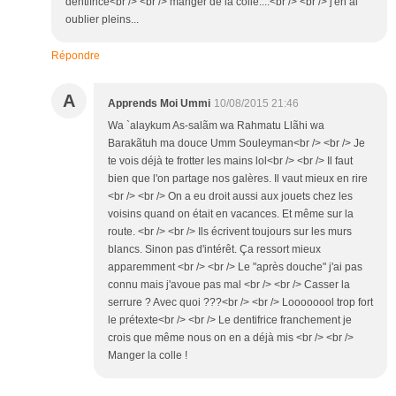
dentifrice<br /> <br /> manger de la colle....<br /> <br /> j'en ai
oublier pleins...
Répondre
A
Apprends Moi Ummi
10/08/2015 21:46
Wa `alaykum As-salãm wa Rahmatu Llãhi wa
Barakãtuh ma douce Umm Souleyman<br /> <br /> Je
te vois déjà te frotter les mains lol<br /> <br /> Il faut
bien que l'on partage nos galères. Il vaut mieux en rire
<br /> <br /> On a eu droit aussi aux jouets chez les
voisins quand on était en vacances. Et même sur la
route. <br /> <br /> Ils écrivent toujours sur les murs
blancs. Sinon pas d'intérêt. Ça ressort mieux
apparemment <br /> <br /> Le "après douche" j'ai pas
connu mais j'avoue pas mal <br /> <br /> Casser la
serrure ? Avec quoi ???<br /> <br /> Loooooool trop fort
le prétexte<br /> <br /> Le dentifrice franchement je
crois que même nous on en a déjà mis <br /> <br />
Manger la colle !