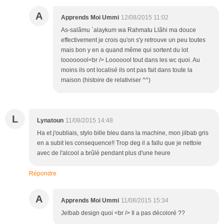
A
Apprends Moi Ummi
12/08/2015 11:02
As-salãmu `alaykum wa Rahmatu Llãhi ma douce
effectivement je crois qu'on s'y retrouve un peu toutes
mais bon y en a quand même qui sortent du lot
loooooool<br /> Looooool tout dans les wc quoi. Au
moins ils ont localisé ils ont pas fait dans toute la
maison (histoire de relativiser ^^)
L
Lynatoun
11/08/2015 14:48
Ha et j'oubliais, stylo bille bleu dans la machine, mon jilbab gris
en a subit les consequence!! Trop deg il a fallu que je nettoie
avec de l'alcool a brûlé pendant plus d'une heure
Répondre
A
Apprends Moi Ummi
11/08/2015 15:34
Jelbab design quoi <br /> Il a pas décoloré ??