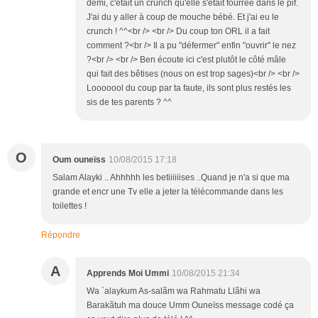
demi, c'était un crunch qu'elle s'était fourrée dans le pif.
J'ai du y aller à coup de mouche bébé. Et j'ai eu le
crunch ! ^^<br /> <br /> Du coup ton ORL il a fait
comment ?<br /> Il a pu "défermer" enfin "ouvrir" le nez
?<br /> <br /> Ben écoute ici c'est plutôt le côté mâle
qui fait des bêtises (nous on est trop sages)<br /> <br />
Looooool du coup par ta faute, ils sont plus restés les
sis de tes parents ? ^^
O
Oum ouneïss
10/08/2015 17:18
Salam Alayki .. Ahhhhh les betiiiiiises ..Quand je n'a si que ma
grande et encr une Tv elle a jeter la télécommande dans les
toilettes !
Répondre
A
Apprends Moi Ummi
10/08/2015 21:34
Wa `alaykum As-salãm wa Rahmatu Llãhi wa
Barakãtuh ma douce Umm Ouneïss message codé ça