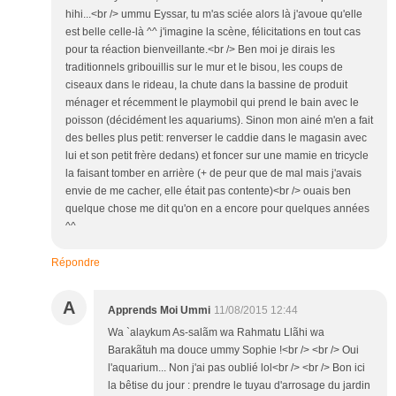
hihi...<br /> ummu Eyssar, tu m'as sciée alors là j'avoue qu'elle
est belle celle-là ^^ j'imagine la scène, félicitations en tout cas
pour ta réaction bienveillante.<br /> Ben moi je dirais les
traditionnels gribouillis sur le mur et le bisou, les coups de
ciseaux dans le rideau, la chute dans la bassine de produit
ménager et récemment le playmobil qui prend le bain avec le
poisson (décidément les aquariums). Sinon mon ainé m'en a fait
des belles plus petit: renverser le caddie dans le magasin avec
lui et son petit frère dedans) et foncer sur une mamie en tricycle
la faisant tomber en arrière (+ de peur que de mal mais j'avais
envie de me cacher, elle était pas contente)<br /> ouais ben
quelque chose me dit qu'on en a encore pour quelques années
^^
Répondre
A
Apprends Moi Ummi
11/08/2015 12:44
Wa `alaykum As-salãm wa Rahmatu Llãhi wa
Barakãtuh ma douce ummy Sophie !<br /> <br /> Oui
l'aquarium... Non j'ai pas oublié lol<br /> <br /> Bon ici
la bêtise du jour : prendre le tuyau d'arrosage du jardin