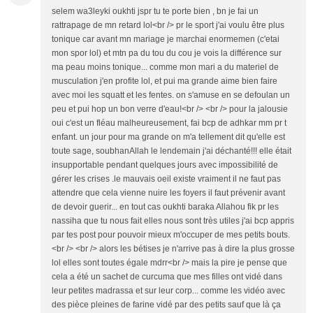
selem wa3leyki oukhti jspr tu te porte bien , bn je fai un
rattrapage de mn retard lol<br /> pr le sport j'ai voulu être plus
tonique car avant mn mariage je marchai enormemen (c'etai
mon spor lol) et mtn pa du tou du cou je vois la différence sur
ma peau moins tonique... comme mon mari a du materiel de
musculation j'en profite lol, et pui ma grande aime bien faire
avec moi les squatt et les fentes. on s'amuse en se defoulan un
peu et pui hop un bon verre d'eau!<br /> <br /> pour la jalousie
oui c'est un fléau malheureusement, fai bcp de adhkar mm pr t
enfant. un jour pour ma grande on m'a tellement dit qu'elle est
toute sage, soubhanAllah le lendemain j'ai déchanté!!! elle était
insupportable pendant quelques jours avec impossibilité de
gérer les crises .le mauvais oeil existe vraiment il ne faut pas
attendre que cela vienne nuire les foyers il faut prévenir avant
de devoir guerir... en tout cas oukhti baraka Allahou fik pr les
nassiha que tu nous fait elles nous sont très utiles j'ai bcp appris
par tes post pour pouvoir mieux m'occuper de mes petits bouts.
<br /> <br /> alors les bétises je n'arrive pas à dire la plus grosse
lol elles sont toutes égale mdrr<br /> mais la pire je pense que
cela a été un sachet de curcuma que mes filles ont vidé dans
leur petites madrassa et sur leur corp... comme les vidéo avec
des pièce pleines de farine vidé par des petits sauf que là ça