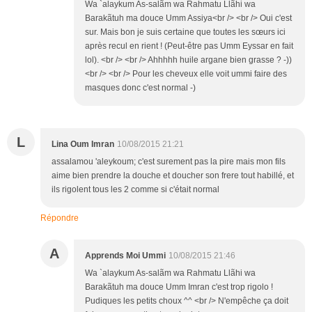
Wa `alaykum As-salãm wa Rahmatu Llãhi wa
Barakãtuh ma douce Umm Assiya<br /> <br /> Oui c'est
sur. Mais bon je suis certaine que toutes les sœurs ici
après recul en rient ! (Peut-être pas Umm Eyssar en fait
lol). <br /> <br /> Ahhhhh huile argane bien grasse ? -))
<br /> <br /> Pour les cheveux elle voit ummi faire des
masques donc c'est normal -)
L
Lina Oum Imran
10/08/2015 21:21
assalamou 'aleykoum; c'est surement pas la pire mais mon fils
aime bien prendre la douche et doucher son frere tout habillé, et
ils rigolent tous les 2 comme si c'était normal
Répondre
A
Apprends Moi Ummi
10/08/2015 21:46
Wa `alaykum As-salãm wa Rahmatu Llãhi wa
Barakãtuh ma douce Umm Imran c'est trop rigolo !
Pudiques les petits choux ^^ <br /> N'empêche ça doit