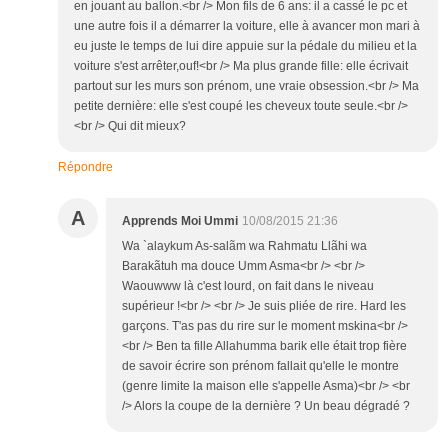
en jouant au ballon.<br /> Mon fils de 6 ans: il a cassé le pc et
une autre fois il a démarrer la voiture, elle à avancer mon mari à
eu juste le temps de lui dire appuie sur la pédale du milieu et la
voiture s'est arrêter,ouf!<br /> Ma plus grande fille: elle écrivait
partout sur les murs son prénom, une vraie obsession.<br /> Ma
petite dernière: elle s'est coupé les cheveux toute seule.<br />
<br /> Qui dit mieux?
Répondre
A
Apprends Moi Ummi
10/08/2015 21:36
Wa `alaykum As-salãm wa Rahmatu Llãhi wa
Barakãtuh ma douce Umm Asma<br /> <br />
Waouwww là c'est lourd, on fait dans le niveau
supérieur !<br /> <br /> Je suis pliée de rire. Hard les
garçons. T'as pas du rire sur le moment mskina<br />
<br /> Ben ta fille Allahumma barik elle était trop fière
de savoir écrire son prénom fallait qu'elle le montre
(genre limite la maison elle s'appelle Asma)<br /> <br
/> Alors la coupe de la dernière ? Un beau dégradé ?