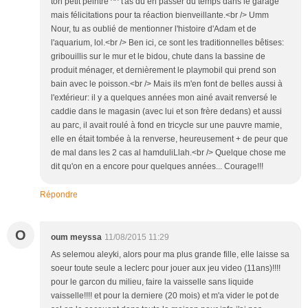
ton petit peintre ^^ t'as du en passer du temps dans le garage
mais félicitations pour ta réaction bienveillante.<br /> Umm
Nour, tu as oublié de mentionner l'histoire d'Adam et de
l'aquarium, lol.<br /> Ben ici, ce sont les traditionnelles bêtises:
gribouillis sur le mur et le bidou, chute dans la bassine de
produit ménager, et dernièrement le playmobil qui prend son
bain avec le poisson.<br /> Mais ils m'en font de belles aussi à
l'extérieur: il y a quelques années mon ainé avait renversé le
caddie dans le magasin (avec lui et son frère dedans) et aussi
au parc, il avait roulé à fond en tricycle sur une pauvre mamie,
elle en était tombée à la renverse, heureusement + de peur que
de mal dans les 2 cas al hamduliLlah.<br /> Quelque chose me
dit qu'on en a encore pour quelques années... Courage!!!
Répondre
O
oum meyssa
11/08/2015 11:29
As selemou aleyki, alors pour ma plus grande fille, elle laisse sa
soeur toute seule a leclerc pour jouer aux jeu video (11ans)!!!!
pour le garcon du milieu, faire la vaisselle sans liquide
vaisselle!!!! et pour la derniere (20 mois) et m'a vider le pot de