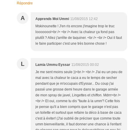
Répondre
A
Apprends Moi Ummi
11/08/2015 12:42
Mskinounette ! J'en ris encore j'imagine trop le truc
loooooool<br /> <br /> Avec la chaleur ça fond pas
plutôt ? Allez j'arrête de taquiner. <br /> <br /> Oui il faut
le faire participer c'est une très bonne chose !
L
Lamia Ummu Eyssar
11/08/2015 00:02
Je me sent moins seule ))<br /> <br /> J'ai eu un peu de
mal avec la chaleur le caca a eu le temps de secher
pendant que je m'occupais d'Eyssar... Du coup j'ai
passé une grosse demi heure dans le garage armée
de mon spray de javel, Lingettes et chiffon. Mdrrr<br />
<br /> Et oui, comme tu dis "faute à la umm"! Cette fois
je pense qu'il a bien compris que le garage n'est pas
un toilette et surtout que refaire la déco à base de caca
c'est à éviter! (J'ai oublié de préciser que comme toute
umm bienveillante, il faut donner une chance à l'enfant