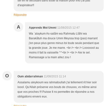
sel en le secouant dans toute la maison pour info j'ai pas
d'aspirateur!!
Répondre
A
Apprends Moi Ummi
11/08/2015 12:47
Wa `alaykum As-salãm wa Rahmatu Llãhi wa
Barakãtuh ma douce Umm Meyssa trop (pas) marrant
j'en peux plus genre minus toi toute seule pendant que
ta grande joue. Je me marre. <br /> <br /> Looooool au
moins il fait la vaisselle ^^<br /> <br /> Aie le sel.
Ramassage a la main allez zou !
O
Oum abdarrahman
11/08/2015 11:14
Assalamu aleykoum wa rahmatoullah j'ai tellement rit hier soir
loool. Qu'Allah préserve vos bouts de chouxxx, vs même ainsi
que vos proches !!! Puisse Il ns permettre de répondre a nos
obligations envers eux.