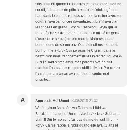
sais celui où quand tu aspiiiires ça glougloute!) rien ne
sortait, la boulette de pâte à modeler s'était logée en
haut dans le conduit (en essayant de la retirer avec son
doigt, il l'avait enfoncée davantage...), bref il avait fait
les choses en grand... <br /> C'est Abou Leyla qui l'a
ramené chez l'ORL. Pour lui retirer il a utilisé un genre
d'aspirateur à nez (comme chez le kiné) avec une
bonne dose de sérum phy. Que d'émotions mon petit
bonhomme :(<br /> Sympa aussi le Crunch dans le
nez^^ Non mais franchement ils les inventent lol. <br />
Si si ils sont restés amis, mes parents avaient fait
marcher l'assurance (responsabilité civile). Par contre
l'amie de ma maman avait une dent contre moi
ensuite...
A
Apprends Moi Ummi
10/08/2015 21:32
Wa `alaykum As-salãm wa Rahmatu Llãhi wa
Barakãtuh ma perle Umm Leyla<br /> <br /> Subhana
Llãh !!! Sur le moment t'as pas dû rire du tout !!!<br />
<br /> Ça me rappelle Nour quand elle avait 2 ans et