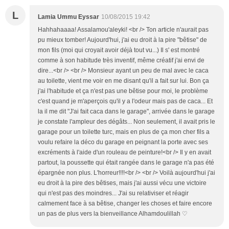
L
Lamia Ummu Eyssar
10/08/2015 19:42
Hahhahaaaa! Assalamou'aleyki! <br /> Ton article n'aurait pas
pu mieux tomber! Aujourd'hui, j'ai eu droit à la pire "bêtise" de
mon fils (moi qui croyait avoir déjà tout vu...) Il s' est montré
comme à son habitude très inventif, même créatif j'ai envi de
dire...<br /> <br /> Monsieur ayant un peu de mal avec le caca
au toilette, vient me voir en me disant qu'il a fait sur lui. Bon ça
j'ai l'habitude et ça n'est pas une bêtise pour moi, le problème
c'est quand je m'aperçois qu'il y a l'odeur mais pas de caca... Et
la il me dit "J'ai fait caca dans le garage", arrivée dans le garage
je constate l'ampleur des dégâts... Non seulement, il avait pris le
garage pour un toilette turc, mais en plus de ça mon cher fils a
voulu refaire la déco du garage en peignant la porte avec ses
excréments à l'aide d'un rouleau de peinture!<br /> Il y en avait
partout, la poussette qui était rangée dans le garage n'a pas été
épargnée non plus. L'horreur!!!!<br /> <br /> Voilà aujourd'hui j'ai
eu droit à la pire des bêtises, mais j'ai aussi vécu une victoire
qui n'est pas des moindres... J'ai su relativiser et réagir
calmement face à sa bêtise, changer les choses et faire encore
un pas de plus vers la bienveillance Alhamdoulillah ♡