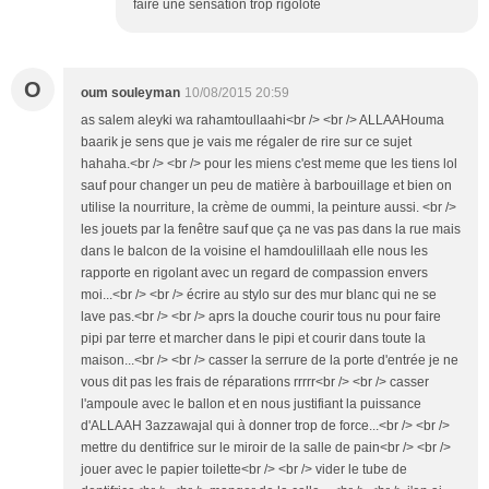
faire une sensation trop rigolote
O
oum souleyman
10/08/2015 20:59
as salem aleyki wa rahamtoullaahi<br /> <br /> ALLAAHouma
baarik je sens que je vais me régaler de rire sur ce sujet
hahaha.<br /> <br /> pour les miens c'est meme que les tiens lol
sauf pour changer un peu de matière à barbouillage et bien on
utilise la nourriture, la crème de oummi, la peinture aussi. <br />
les jouets par la fenêtre sauf que ça ne vas pas dans la rue mais
dans le balcon de la voisine el hamdoulillaah elle nous les
rapporte en rigolant avec un regard de compassion envers
moi...<br /> <br /> écrire au stylo sur des mur blanc qui ne se
lave pas.<br /> <br /> aprs la douche courir tous nu pour faire
pipi par terre et marcher dans le pipi et courir dans toute la
maison...<br /> <br /> casser la serrure de la porte d'entrée je ne
vous dit pas les frais de réparations rrrrr<br /> <br /> casser
l'ampoule avec le ballon et en nous justifiant la puissance
d'ALLAAH 3azzawajal qui à donner trop de force...<br /> <br />
mettre du dentifrice sur le miroir de la salle de pain<br /> <br />
jouer avec le papier toilette<br /> <br /> vider le tube de