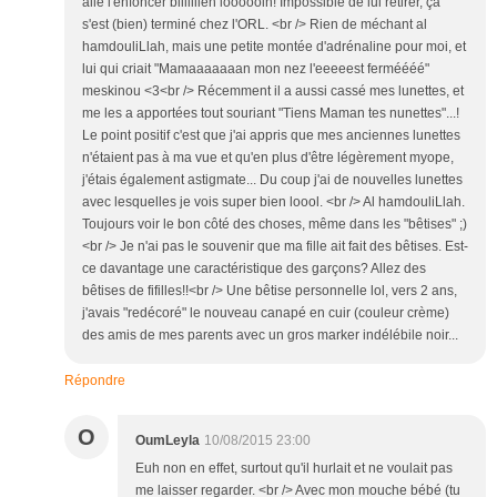
allé l'enfoncer biiiiiiien loooooin! Impossible de lui retirer, ça
s'est (bien) terminé chez l'ORL. <br /> Rien de méchant al
hamdouliLlah, mais une petite montée d'adrénaline pour moi, et
lui qui criait "Mamaaaaaaan mon nez l'eeeeest ferméééé"
meskinou <3<br /> Récemment il a aussi cassé mes lunettes, et
me les a apportées tout souriant "Tiens Maman tes nunettes"...!
Le point positif c'est que j'ai appris que mes anciennes lunettes
n'étaient pas à ma vue et qu'en plus d'être légèrement myope,
j'étais également astigmate... Du coup j'ai de nouvelles lunettes
avec lesquelles je vois super bien loool. <br /> Al hamdouliLlah.
Toujours voir le bon côté des choses, même dans les "bêtises" ;)
<br /> Je n'ai pas le souvenir que ma fille ait fait des bêtises. Est-
ce davantage une caractéristique des garçons? Allez des
bêtises de fifilles!!<br /> Une bêtise personnelle lol, vers 2 ans,
j'avais "redécoré" le nouveau canapé en cuir (couleur crème)
des amis de mes parents avec un gros marker indélébile noir...
Répondre
O
OumLeyla
10/08/2015 23:00
Euh non en effet, surtout qu'il hurlait et ne voulait pas
me laisser regarder. <br /> Avec mon mouche bébé (tu