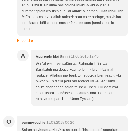
en plus ma fille n'aime pas colorié lol<br /> <br /> y en a
surement plein d'autres que j'ai oublié al hamdoulillah<br /> <br
/> En tout cas jazak allah oukheir pour votre partage, ma vision
des futures bêtises des mes enfants ne sera jamais plus le
même.
Répondre
A
Apprends Moi Ummi
11/08/2015 12:45
Wa `alaykum As-salãm wa Rahmatu Llãhi wa
Barakãtuh ma douce Fatima<br /> <br /> Pas mal
l'astuce ! Allahumma barik ton époux a bien réagit !<br
/> <br /> En fait là pour tes enfants ils veulent sans
doute changer de salon ^^<br /> <br /> Oui c'est vrai
qu'en lisant les bêtises des autres mollusques on
relative (ou pas. Hein Umm Eyssar !)
O
oummysophie
11/08/2015 00:20
Salam aleykounna,<br /> tu as oublié l'histoire de l' aquarium