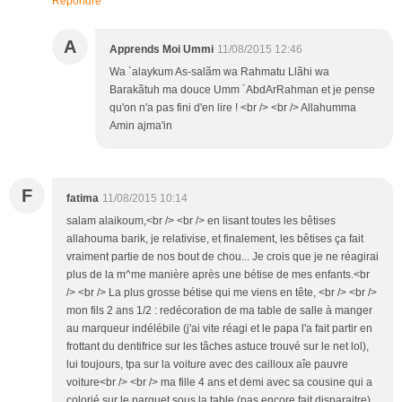
Répondre
A
Apprends Moi Ummi
11/08/2015 12:46
Wa `alaykum As-salãm wa Rahmatu Llãhi wa
Barakãtuh ma douce Umm ´AbdArRahman et je pense
qu'on n'a pas fini d'en lire ! <br /> <br /> Allahumma
Amin ajma'in
F
fatima
11/08/2015 10:14
salam alaikoum,<br /> <br /> en lisant toutes les bêtises
allahouma barik, je relativise, et finalement, les bêtises ça fait
vraiment partie de nos bout de chou... Je crois que je ne réagirai
plus de la m^me manière après une bétise de mes enfants.<br
/> <br /> La plus grosse bétise qui me viens en tête, <br /> <br />
mon fils 2 ans 1/2 : redécoration de ma table de salle à manger
au marqueur indélébile (j'ai vite réagi et le papa l'a fait partir en
frottant du dentifrice sur les tâches astuce trouvé sur le net lol),
lui toujours, tpa sur la voiture avec des cailloux aîe pauvre
voiture<br /> <br /> ma fille 4 ans et demi avec sa cousine qui a
colorié sur le parquet sous la table (pas encore fait disparaitre)