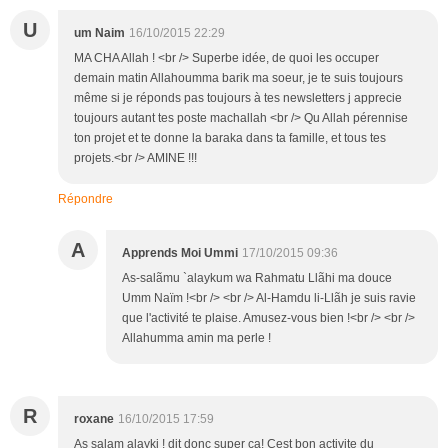
U
um Naim
16/10/2015 22:29
MA CHA Allah ! <br /> Superbe idée, de quoi les occuper
demain matin Allahoumma barik ma soeur, je te suis toujours
même si je réponds pas toujours à tes newsletters j apprecie
toujours autant tes poste machallah <br /> Qu Allah pérennise
ton projet et te donne la baraka dans ta famille, et tous tes
projets.<br /> AMINE !!!
Répondre
A
Apprends Moi Ummi
17/10/2015 09:36
As-salãmu `alaykum wa Rahmatu Llãhi ma douce
Umm Naïm !<br /> <br /> Al-Hamdu li-Llãh je suis ravie
que l'activité te plaise. Amusez-vous bien !<br /> <br />
Allahumma amin ma perle !
R
roxane
16/10/2015 17:59
As salam alayki ! dit donc super ca! Cest bon activite du