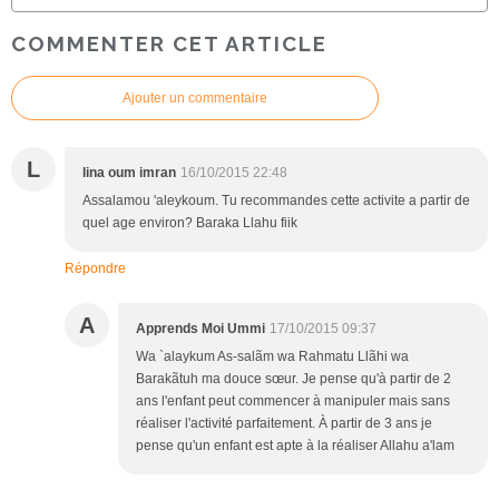
COMMENTER CET ARTICLE
Ajouter un commentaire
L
lina oum imran
16/10/2015 22:48
Assalamou 'aleykoum. Tu recommandes cette activite a partir de
quel age environ? Baraka Llahu fiik
Répondre
A
Apprends Moi Ummi
17/10/2015 09:37
Wa `alaykum As-salãm wa Rahmatu Llãhi wa
Barakãtuh ma douce sœur. Je pense qu'à partir de 2
ans l'enfant peut commencer à manipuler mais sans
réaliser l'activité parfaitement. À partir de 3 ans je
pense qu'un enfant est apte à la réaliser Allahu a'lam