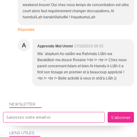
weekend trouve! Oui chez nous temps de concentration est ultra
court alors faut regulierement changer doccupations, Al
hamduliLah barakAllahufiki ! HayakumuLah
Répondre
A
Apprends Moi Ummi
17/10/2015 09:35
Wa `alaykum As-salãm wa Rahmatu Llãhi wa
Barakãtuh ma douce Roxane !<br /> <br /> Chez nous
pareil concernant Adam et bien Al-Hamdu li-Llãh il a
finit son tissage en premier et à beaucoup apprécié !
<br /> <br /> Belle activité à vous in shã'a Llãh ))
NEWSLETTER
LIENS UTILES