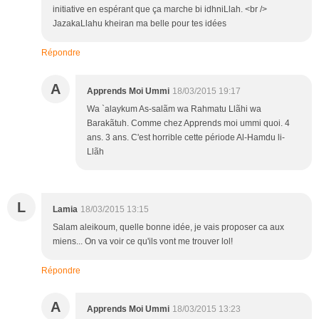
initiative en espérant que ça marche bi idhniLlah. <br />
JazakaLlahu kheiran ma belle pour tes idées
Répondre
A
Apprends Moi Ummi
18/03/2015 19:17
Wa `alaykum As-salãm wa Rahmatu Llãhi wa
Barakãtuh. Comme chez Apprends moi ummi quoi. 4
ans. 3 ans. C'est horrible cette période Al-Hamdu li-
Llãh
L
Lamia
18/03/2015 13:15
Salam aleikoum, quelle bonne idée, je vais proposer ca aux
miens... On va voir ce qu'ils vont me trouver lol!
Répondre
A
Apprends Moi Ummi
18/03/2015 13:23