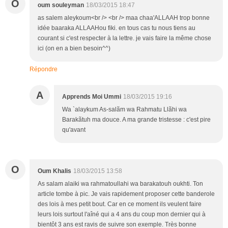
O
oum souleyman
18/03/2015 18:47
as salem aleykoum<br /> <br /> maa chaa'ALLAAH trop bonne
idée baaraka ALLAAHou fiki. en tous cas tu nous tiens au
courant si c'est respecter à la lettre. je vais faire la même chose
ici (on en a bien besoin^^)
Répondre
A
Apprends Moi Ummi
18/03/2015 19:16
Wa `alaykum As-salãm wa Rahmatu Llãhi wa
Barakãtuh ma douce. A ma grande tristesse : c'est pire
qu'avant
O
Oum Khalis
18/03/2015 13:58
As salam alaiki wa rahmatoullahi wa barakatouh oukhti. Ton
article tombe à pic. Je vais rapidement proposer cette banderole
des lois à mes petit bout. Car en ce moment ils veulent faire
leurs lois surtout l'aîné qui a 4 ans du coup mon dernier qui à
bientôt 3 ans est ravis de suivre son exemple. Très bonne