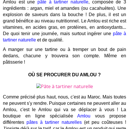
Amlou est une
pâte à tartiner naturelle
, composée de 3
ingrédients : argan, miel et amandes (ou cacahuètes). Une
explosion de saveurs dans la bouche ! De plus, il est un
grand bénéfice au niveau nutritionnel. Le Amlou est riche est
vitamines, en acides gras, en protéines, en antioxydants...
De quoi tenir une journée, mais surtout ingérer une
pâte à
tartiner naturelle
et de qualité.
A manger sur une tartine ou à tremper un bout de pain
dedans, chacune y trouvera son compte. Même en
pâtisserie !
OÙ SE PROCURER DU AMLOU ?
Comme précisé plus haut, nous, c'est au Maroc. Mais toutes
ne peuvent s'y rendre. Puisque certaines ne peuvent aller au
Amlou, c'est le Amlou qui va se déplacer à vous ! La
boutique en ligne spécialisée
Amlou
vous propose
différentes
pâtes à tartiner naturelles
(et peu coûteuses !
J'insiste déjà sur le tarif, car le Amlou est un produit qui reste