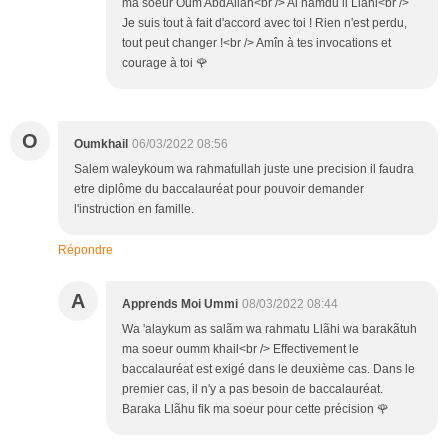
ma soeur Oum AbdAllah<br /> Al hamdu li Llãhi<br />
Je suis tout à fait d'accord avec toi ! Rien n'est perdu,
tout peut changer !<br /> Amîn à tes invocations et
courage à toi 🌹
O
Oumkhail
06/03/2022 08:56
Salem waleykoum wa rahmatullah juste une precision il faudra
etre diplôme du baccalauréat pour pouvoir demander
l'instruction en famille.
Répondre
A
Apprends Moi Ummi
08/03/2022 08:44
Wa 'alaykum as salãm wa rahmatu Llãhi wa barakãtuh
ma soeur oumm khail<br /> Effectivement le
baccalauréat est exigé dans le deuxième cas. Dans le
premier cas, il n'y a pas besoin de baccalauréat.
Baraka Llãhu fik ma soeur pour cette précision 🌹