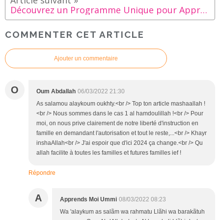
Découvrez un Programme Unique pour Apprendre la conjugaison Arabe à votre Enfant !
COMMENTER CET ARTICLE
Ajouter un commentaire
O
Oum Abdallah
06/03/2022 21:30
As salamou alaykoum oukhty.<br /> Top ton article mashaallah !
<br /> Nous sommes dans le cas 1 al hamdoulillah !<br /> Pour
moi, on nous prive clairement de notre liberté d'instruction en
famille en demandant l'autorisation et tout le reste,...<br /> Khayr
inshaAllah<br /> J'ai espoir que d'ici 2024 ça change.<br /> Qu
allah facilite à toutes les familles et futures familles ief !
Répondre
A
Apprends Moi Ummi
08/03/2022 08:23
Wa 'alaykum as salãm wa rahmatu Llãhi wa barakãtuh