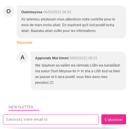
O
Oummeyssa
06/03/2022 08:30
As selemou aleykoum nous attendons notre contrôle pour le
mois de mars incha allah. En espérant qu'il soit positif incha
allah. Baaraka allah oufiki pour les informations
Répondre
A
Apprends Moi Ummi
08/03/2022 08:22
Wa 'alaykum as salãm wa rahmatu Llãhi wa barakãtuh
ma soeur Oum Meyssa<br /> In sha a Llãh tout va bien
se passer et il sera positif, vous êtes dans mes
pensées 👍🏻
NEWSLETTER