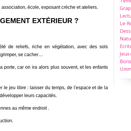
Tém
association, école, exposant crèche et ateliers.
Grap
Lect
GEMENT EXTÉRIEUR ?
Le-
Dess
Natu
Ecrit
été de reliefs, riche en végétation, avec des sols
Jeux
, grimper, se cacher
…
Bons
a porte, car on ira alors plus souvent, et les enfants
Umm
er le jeu libre : laisser du temps, de l'espace et de la
 développer leurs capacités.
ennes au même endroit .
uction.