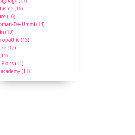
oignage
(17)
hisme
(16)
ure
(16)
Roman-De-Ummi
(14)
in
(13)
ropathie
(13)
ure
(12)
(11)
 Plans
(11)
academy
(11)