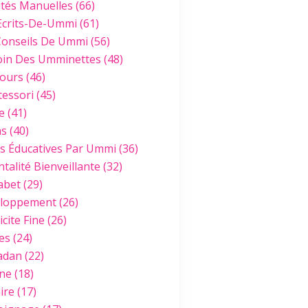
ités Manuelles
(66)
Ecrits-De-Ummi
(61)
Conseils De Ummi
(56)
oin Des Umminettes
(48)
ours
(46)
essori
(45)
e
(41)
hs
(40)
es Éducatives Par Ummi
(36)
talité Bienveillante
(32)
abet
(29)
loppement
(26)
cite Fine
(26)
es
(24)
adan
(22)
ine
(18)
ire
(17)