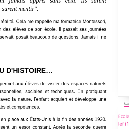
ent jamais appris sans cela. Ils surent
ls surent mentir".
te réalité. Cela me rappelle ma formatrice Montessori,
un des élèves de son école. Il passait ses journées
observait, posait beaucoup de questions. Jamais il ne
U D'HISTOIRE
…
ermet aux élèves de visiter des espaces naturels
sonnelles, sociales et techniques. En pratiquant
avec la nature, l'enfant acquiert et développe une
مـة
ités et compétences.
Ecol
 en place aux États-Unis à la fin des années 1920.
Ief
(1
ssent un essor constant. Après la seconde guerre