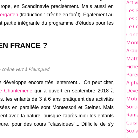
Activ
Europe, en Scandinavie précisément. Mais aussi en
Les-
ergarten
(traduction : crèche en forêt). Également au
Les 
ont partie intégrante du programme d'études pour les
Le C
Conc
Mont
EN FRANCE ?
Arab
Mat
Fich
e chêne vert à Plaimpied
Paren
Alph
e développe encore très lentement… On peut citer,
Déve
 de Chantemerle
qui a ouvert en septembre 2018 à
Motri
, les enfants de 3 à 6 ans pratiquent des activités
Sorti
sées en parallèle sont Montessori et Steiner. Mais
Ram
t avec la nature, puisque l'après-midi les enfants
Cuis
ure, pour des cours "classiques"... Difficile de s'y
Scola