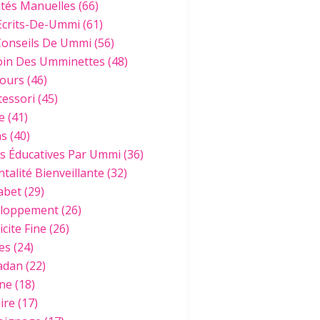
ités Manuelles
(66)
Ecrits-De-Ummi
(61)
Conseils De Ummi
(56)
oin Des Umminettes
(48)
ours
(46)
essori
(45)
e
(41)
hs
(40)
es Éducatives Par Ummi
(36)
talité Bienveillante
(32)
abet
(29)
loppement
(26)
cite Fine
(26)
es
(24)
adan
(22)
ine
(18)
ire
(17)