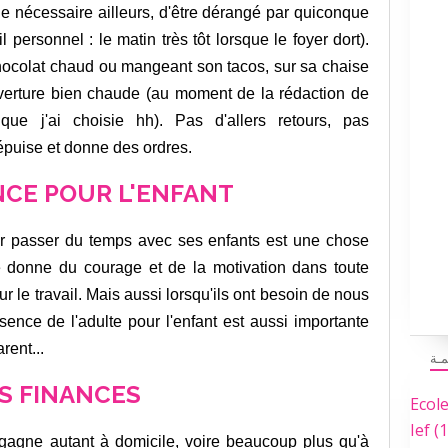
le nécessaire ailleurs, d'être dérangé par quiconque
personnel : le matin très tôt lorsque le foyer dort).
chocolat chaud ou mangeant son tacos, sur sa chaise
verture bien chaude (au moment de la rédaction de
i que j'ai choisie hh). Pas d'allers retours, pas
épuise et donne des ordres.
NCE POUR L'ENFANT
imer passer du temps avec ses enfants est une chose
e donne du courage et de la motivation dans toute
 le travail. Mais aussi lorsqu'ils ont besoin de nous
ésence de l'adulte pour l'enfant est aussi importante
rent...
مـة
S FINANCES
Ecol
Ief
(1
gagne autant à domicile, voire beaucoup plus qu'à