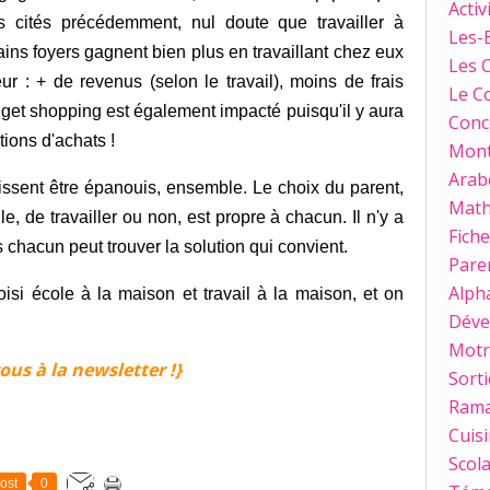
Activ
es cités précédemment, nul doute que travailler à
Les-
ains foyers gagnent bien plus en travaillant chez eux
Les 
rieur : + de revenus (selon le travail), moins de frais
Le C
udget shopping est également impacté puisqu'il y aura
Conc
tions d'achats !
Mont
Arab
uissent être épanouis, ensemble. Le choix du parent,
Mat
le, de travailler ou non, est propre à chacun. Il n'y a
Fich
s chacun peut trouver la solution qui convient.
Paren
Alph
i école à la maison et travail à la maison, et on
Déve
Motri
ous à la newsletter !}
Sorti
Ram
Cuis
Scola
ost
0