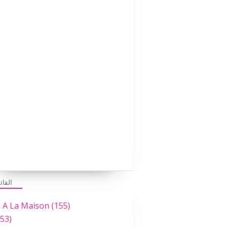
القائ
e A La Maison
(155)
53)