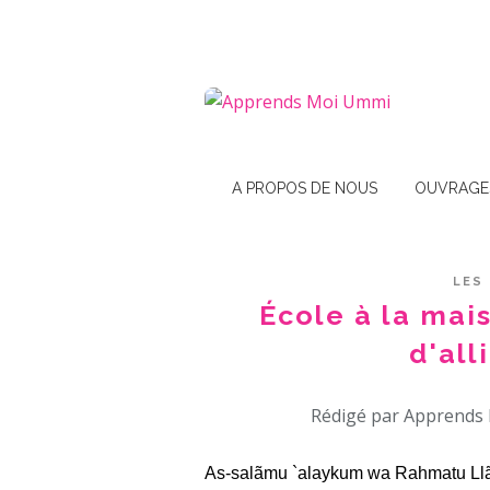
A PROPOS DE NOUS
OUVRAGE
LES
École à la mais
d'all
Rédigé par Apprends 
As-salãmu `alaykum wa Rahmatu Llã