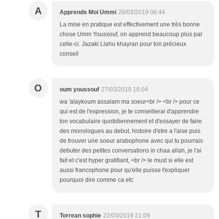
A
Apprends Moi Ummi
28/03/2019 06:44
La mise en pratique est effectivement une très bonne
chose Umm Youssouf, on apprend beaucoup plus par
celle-ci. Jazaki Llahu khayran pour ton précieux
conseil
O
oum youssouf
27/03/2019 16:04
wa 'alaykoum assalam ma soeur<br /> <br /> pour ce
qui est de l'expression, je te conseillerai d'apprendre
ton vocabulaire quotidiennement et d'essayer de faire
des monologues au debut, histoire d'etre a l'aise puis
de trouver une soeur arabophone avec qui tu pourrais
debuter des petites conversations in chaa allah, je l'ai
fait et c'est hyper gratifiant, <br /> le must si elle est
aussi francophone pour qu'elle puisse t'expliquer
pourquoi dire comme ca etc
T
Torrean sophie
22/03/2019 21:09