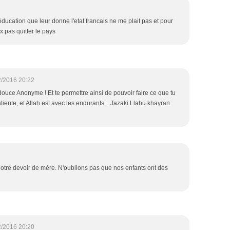
'éducation que leur donne l'etat francais ne me plait pas et pour
 pas quitter le pays
2/2016 20:22
 douce Anonyme ! Et te permettre ainsi de pouvoir faire ce que tu
tiente, et Allah est avec les endurants... Jazaki Llahu khayran
otre devoir de mère. N'oublions pas que nos enfants ont des
2/2016 20:20