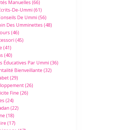
ités Manuelles
(66)
Ecrits-De-Ummi
(61)
Conseils De Ummi
(56)
oin Des Umminettes
(48)
ours
(46)
essori
(45)
e
(41)
hs
(40)
es Éducatives Par Ummi
(36)
talité Bienveillante
(32)
abet
(29)
loppement
(26)
cite Fine
(26)
es
(24)
adan
(22)
ine
(18)
ire
(17)