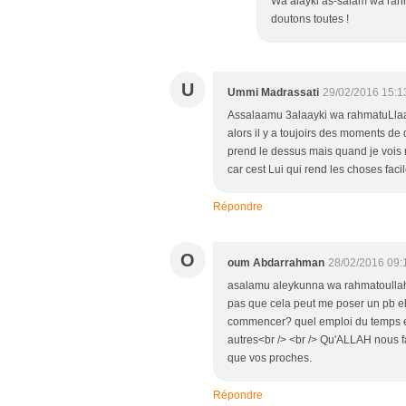
Wa‘alayki as-salãm wa rahm
doutons toutes !
U
Ummi Madrassati
29/02/2016 15:1
Assalaamu 3alaayki wa rahmatuLlaah
alors il y a toujoirs des moments de 
prend le dessus mais quand je vois 
car cest Lui qui rend les choses faci
Répondre
O
oum Abdarrahman
28/02/2016 09:
asalamu aleykunna wa rahmatoullah<b
pas que cela peut me poser un pb el
commencer? quel emploi du temps em
autres<br /> <br /> Qu'ALLAH nous fa
que vos proches.
Répondre