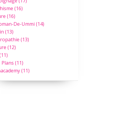
oignage
(17)
hisme
(16)
ure
(16)
Roman-De-Ummi
(14)
in
(13)
ropathie
(13)
ure
(12)
(11)
 Plans
(11)
academy
(11)