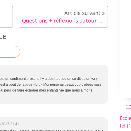
Questions + réflexions autour de l'école à la maison
LE
n est à bout de fatigue <br /> Moi perso jai beaucoup d'idées mais
'ai peur de faire échouer mes enfants vie que nous aimons
مـة
Ecol
7/2017 21:41
Ief
(1