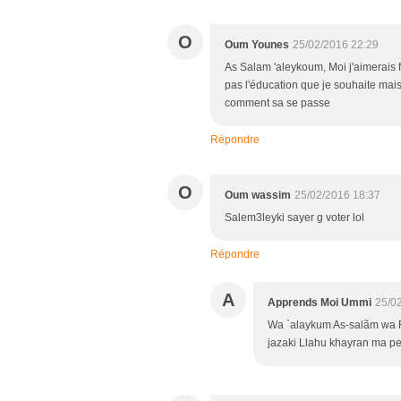
O
Oum Younes
25/02/2016 22:29
As Salam 'aleykoum, Moi j'aimerais f
pas l'éducation que je souhaite mais 
comment sa se passe
Répondre
O
Oum wassim
25/02/2016 18:37
Salem3leyki sayer g voter lol
Répondre
A
Apprends Moi Ummi
25/0
Wa `alaykum As-salãm wa 
jazaki Llahu khayran ma pe