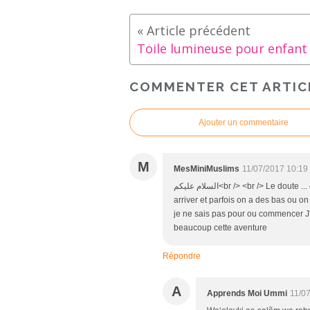
Toile lumineuse pour enfant
COMMENTER CET ARTIC
Ajouter un commentaire
M
MesMiniMuslims
11/07/2017 10:19
السلام عليكم<br /> <br /> Le doute ... est un sentiment présent Il y a des haut ou on se dit qu'on va y
arriver et parfois on a des bas ou o
je ne sais pas pour ou commencer J
beaucoup cette aventure
Répondre
A
Apprends Moi Ummi
11/0