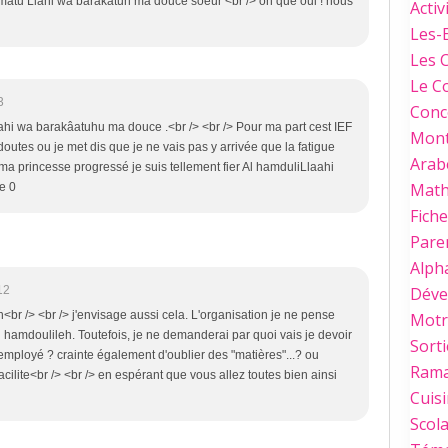
atu Llãhi wa barakãtuh ma douce soeur <br /> oh que oui ! nous
Activ
Les-
Les 
Le C
3
Conc
i wa barakâatuhu ma douce .<br /> <br /> Pour ma part cest IEF
Mont
doutes ou je met dis que je ne vais pas y arrivée que la fatigue
Arab
ma princesse progressé je suis tellement fier Al hamduliLlaahi
Mat
le 0
Fich
Paren
Alph
Déve
12
r /> <br /> j'envisage aussi cela. L'organisation je ne pense
Motri
 hamdoulileh. Toutefois, je ne demanderai par quoi vais je devoir
Sorti
ployé ? crainte également d'oublier des "matières"...? ou
Ram
cilite<br /> <br /> en espérant que vous allez toutes bien ainsi
Cuis
Scola