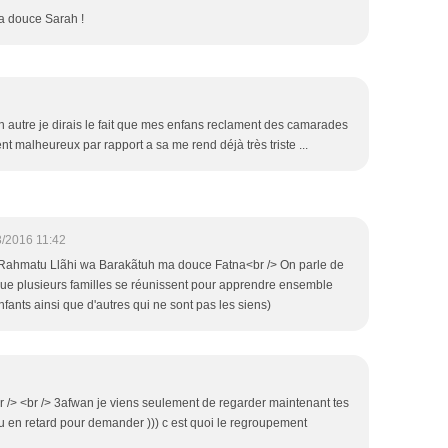
a douce Sarah !
 en autre je dirais le fait que mes enfans reclament des camarades
ient malheureux par rapport a sa me rend déjà très triste ...
3/2016 11:42
ahmatu Llãhi wa Barakãtuh ma douce Fatna<br /> On parle de
que plusieurs familles se réunissent pour apprendre ensemble
enfants ainsi que d'autres qui ne sont pas les siens)
> <br /> 3afwan je viens seulement de regarder maintenant tes
peu en retard pour demander ))) c est quoi le regroupement