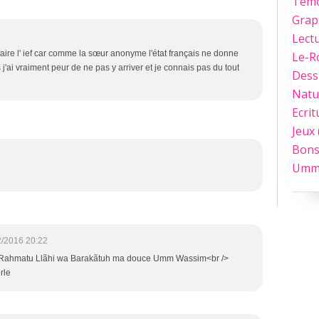
Tém
Grap
Lect
aire l' ief car comme la sœur anonyme l'état français ne donne
Le-
j'ai vraiment peur de ne pas y arriver et je connais pas du tout
Dess
Natu
Ecrit
Jeux
Bons
Umm
2/2016 20:22
Rahmatu Llãhi wa Barakãtuh ma douce Umm Wassim<br />
rle