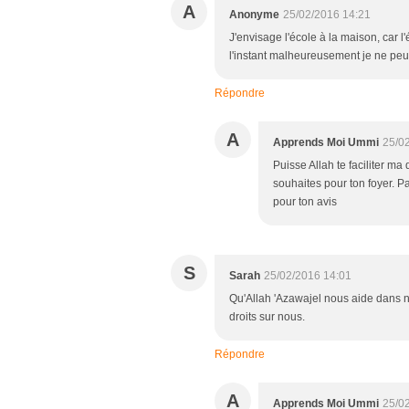
A
Anonyme
25/02/2016 14:21
J'envisage l'école à la maison, car l
l'instant malheureusement je ne peux
Répondre
A
Apprends Moi Ummi
25/0
Puisse Allah te faciliter ma
souhaites pour ton foyer. Pa
pour ton avis
S
Sarah
25/02/2016 14:01
Qu'Allah 'Azawajel nous aide dans n
droits sur nous.
Répondre
A
Apprends Moi Ummi
25/0